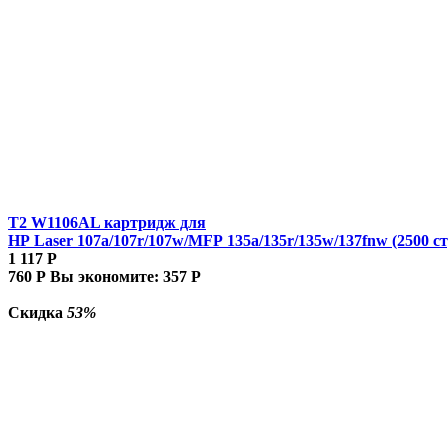
T2 W1106AL картридж для
HP Laser 107a/107r/107w/MFP 135a/135r/135w/137fnw (2500 ст
1 117
Р
760
Р
Вы экономите:
357
Р
Скидка
53%