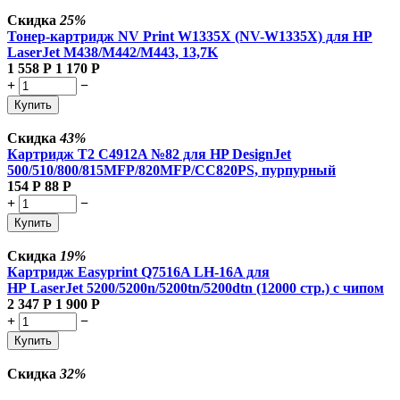
Скидка
25%
Тонер-картридж NV Print W1335X (NV-W1335X) для HP
LaserJet M438/M442/M443, 13,7K
1 558
Р
1 170
Р
+
−
Купить
Скидка
43%
Картридж T2 C4912A №82 для HP DesignJet
500/510/800/815MFP/820MFP/CC820PS, пурпурный
154
Р
88
Р
+
−
Купить
Скидка
19%
Картридж Easyprint Q7516A LH-16A для
HP LaserJet 5200/5200n/5200tn/5200dtn (12000 стр.) с чипом
2 347
Р
1 900
Р
+
−
Купить
Скидка
32%