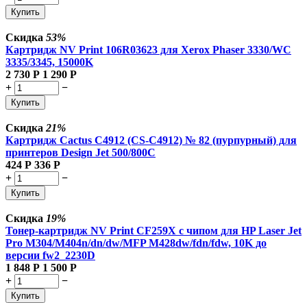
Купить
Скидка
53%
Картридж NV Print 106R03623 для Xerox Phaser 3330/WC
3335/3345, 15000K
2 730
Р
1 290
Р
+
−
Купить
Скидка
21%
Картридж Cactus C4912 (CS-C4912) № 82 (пурпурный) для
принтеров Design Jet 500/800C
424
Р
336
Р
+
−
Купить
Скидка
19%
Тонер-картридж NV Print CF259X с чипом для HP Laser Jet
Pro M304/M404n/dn/dw/MFP M428dw/fdn/fdw, 10K до
версии fw2_2230D
1 848
Р
1 500
Р
+
−
Купить