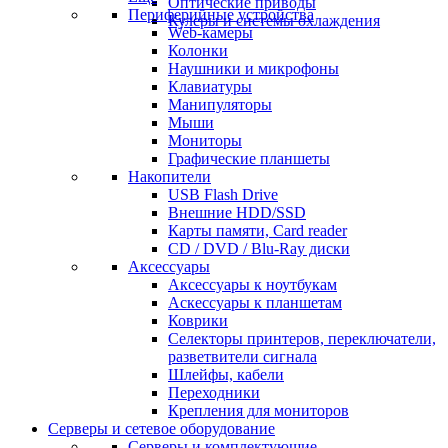
Оптические приводы
Периферийные устройства
Кулеры и системы охлаждения
Web-камеры
Колонки
Наушники и микрофоны
Клавиатуры
Манипуляторы
Мыши
Мониторы
Графические планшеты
Накопители
USB Flash Drive
Внешние HDD/SSD
Карты памяти, Card reader
CD / DVD / Blu-Ray диски
Аксессуары
Аксессуары к ноутбукам
Аскессуары к планшетам
Коврики
Селекторы принтеров, переключатели,
разветвители сигнала
Шлейфы, кабели
Переходники
Крепления для мониторов
Серверы и сетевое оборудование
Серверы и комплектующие