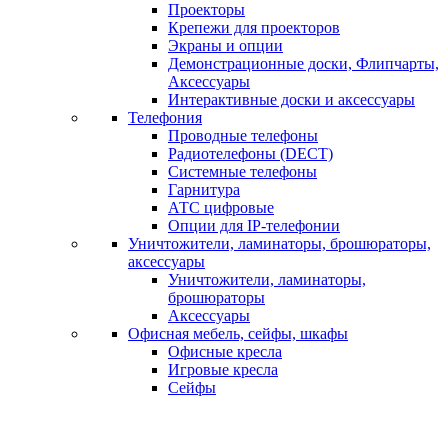
Проекторы
Крепежи для проекторов
Экраны и опции
Демонстрационные доски, Флипчарты,
Аксессуары
Интерактивные доски и аксессуары
Телефония
Проводные телефоны
Радиотелефоны (DECT)
Системные телефоны
Гарнитура
АТС цифровые
Опции для IP-телефонии
Уничтожители, ламинаторы, брошюраторы,
аксессуары
Уничтожители, ламинаторы,
брошюраторы
Аксессуары
Офисная мебель, сейфы, шкафы
Офисные кресла
Игровые кресла
Сейфы