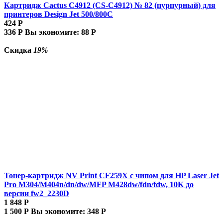
Картридж Cactus C4912 (CS-C4912) № 82 (пурпурный) для
принтеров Design Jet 500/800C
424
Р
336
Р
Вы экономите:
88
Р
Скидка
19%
Тонер-картридж NV Print CF259X с чипом для HP Laser Jet
Pro M304/M404n/dn/dw/MFP M428dw/fdn/fdw, 10K до
версии fw2_2230D
1 848
Р
1 500
Р
Вы экономите:
348
Р