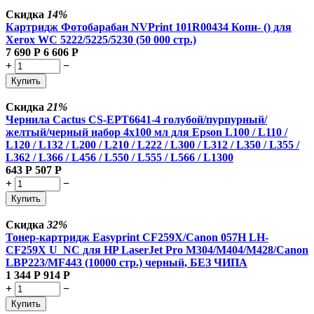
Скидка
14%
Картридж Фотобарабан NVPrint 101R00434 Копи- () для
Xerox WC 5222/5225/5230 (50 000 стр.)
7 690
Р
6 606
Р
+
−
Купить
Скидка
21%
Чернила Cactus CS-EPT6641-4 голубой/пурпурный/
желтый/черный набор 4x100 мл для Epson L100 / L110 /
L120 / L132 / L200 / L210 / L222 / L300 / L312 / L350 / L355 /
L362 / L366 / L456 / L550 / L555 / L566 / L1300
643
Р
507
Р
+
−
Купить
Скидка
32%
Тонер-картридж Easyprint CF259X/Canon 057H LH-
CF259X U_NC для HP LaserJet Pro M304/M404/M428/Canon
LBP223/MF443 (10000 стр.) черный, БЕЗ ЧИПА
1 344
Р
914
Р
+
−
Купить