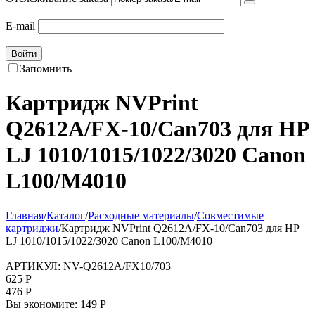
E-mail
Войти
Запомнить
Картридж NVPrint
Q2612A/FX-10/Can703 для HP
LJ 1010/1015/1022/3020 Canon
L100/M4010
Главная
/
Каталог
/
Расходные материалы
/
Совместимые
картриджи
/
Картридж NVPrint Q2612A/FX-10/Can703 для HP
LJ 1010/1015/1022/3020 Canon L100/M4010
АРТИКУЛ:
NV-Q2612A/FX10/703
625
Р
476
Р
Вы экономите:
149
Р