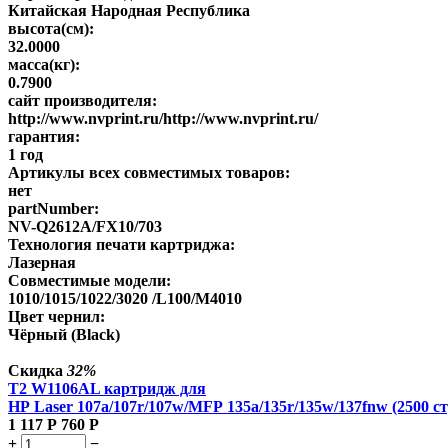
Китайская Народная Республика
высота(см):
32.0000
масса(кг):
0.7900
сайт производителя:
http://www.nvprint.ru/http://www.nvprint.ru/
гарантия:
1 год
Артикулы всех совместимых товаров:
нет
partNumber:
NV-Q2612A/FX10/703
Технология печати картриджа:
Лазерная
Совместимые модели:
1010/1015/1022/3020 /L100/M4010
Цвет чернил:
Чёрный (Black)
Скидка
32%
T2 W1106AL картридж для
HP Laser 107a/107r/107w/MFP 135a/135r/135w/137fnw (2500 ст
1 117
Р
760
Р
+
−