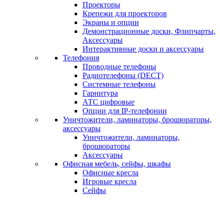
Проекторы
Крепежи для проекторов
Экраны и опции
Демонстрационные доски, Флипчарты,
Аксессуары
Интерактивные доски и аксессуары
Телефония
Проводные телефоны
Радиотелефоны (DECT)
Системные телефоны
Гарнитура
АТС цифровые
Опции для IP-телефонии
Уничтожители, ламинаторы, брошюраторы,
аксессуары
Уничтожители, ламинаторы,
брошюраторы
Аксессуары
Офисная мебель, сейфы, шкафы
Офисные кресла
Игровые кресла
Сейфы