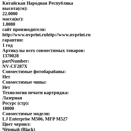
Китайская Народная Республика
высота(см):
22.0000
масса(кг):
1.8080
сайт производителя:
http://www.nvprint.ruhttp://www.nvprint.ru
гарантия:
1 год
Артикулы всех совместимых товаров:
1370028
partNumber:
NV-CF287X
Совместимые фотобарабаны:
Нет
Совместимые чипы:
Нет
Технология печати картриджа:
Лазерная
Ресурс (стр):
18000
Совместимые модели:
LJ Enterprise M506, MFP M527
Цвет чернил:
Чёрный (Black)