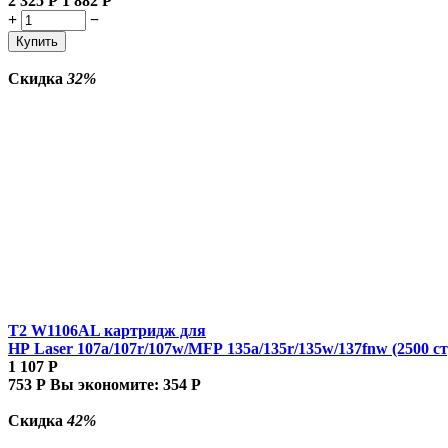
2 325
Р
1 882
Р
+
−
Купить
Скидка
32%
T2 W1106AL картридж для
HP Laser 107a/107r/107w/MFP 135a/135r/135w/137fnw (2500 ст
1 107
Р
753
Р
Вы экономите:
354
Р
Скидка
42%