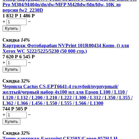
Pro M304/M404n/dn/dw/MFP M428dw/fdn/fdw, 10K до
версии fw2_2230D
1 832
Р
1 486
Р
+
−
Купить
Скидка
14%
Картридж Фотобарабан NVPrint 101R00434 Копи- () для
Xerox WC 5222/5225/5230 (50 000 стр.)
7 620
Р
6 545
Р
+
−
Купить
Скидка
32%
Чернила Cactus CS-EPT6641-4 голубой/пурпурный/
желтый/черный набор 4x100 мл для Epson L100 / L110 /
L120 / L132 / L200 / L210 / L222 / L300 / L312 / L350 / L355 /
L362 / L366 / L456 / L550 / L555 / L566 / L1300
744
Р
505
Р
+
−
Купить
Скидка
32%
Тонер-картридж Easyprint CF259X/Canon 057H LH-