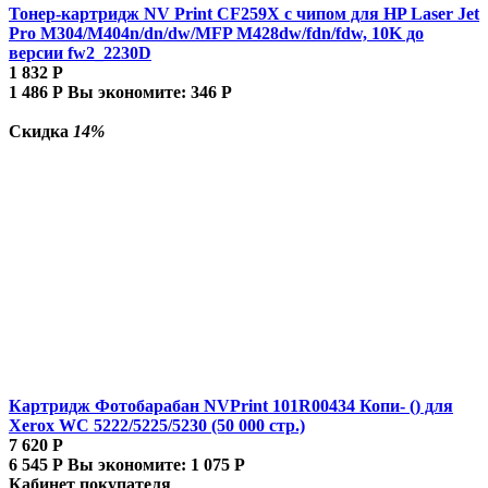
Тонер-картридж NV Print CF259X с чипом для HP Laser Jet
Pro M304/M404n/dn/dw/MFP M428dw/fdn/fdw, 10K до
версии fw2_2230D
1 832
Р
1 486
Р
Вы экономите:
346
Р
Скидка
14%
Картридж Фотобарабан NVPrint 101R00434 Копи- () для
Xerox WC 5222/5225/5230 (50 000 стр.)
7 620
Р
6 545
Р
Вы экономите:
1 075
Р
Кабинет покупателя