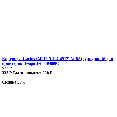
Картридж Cactus C4912 (CS-C4912) № 82 (пурпурный) для
принтеров Design Jet 500/800C
573
Р
335
Р
Вы экономите:
238
Р
Скидка
53%