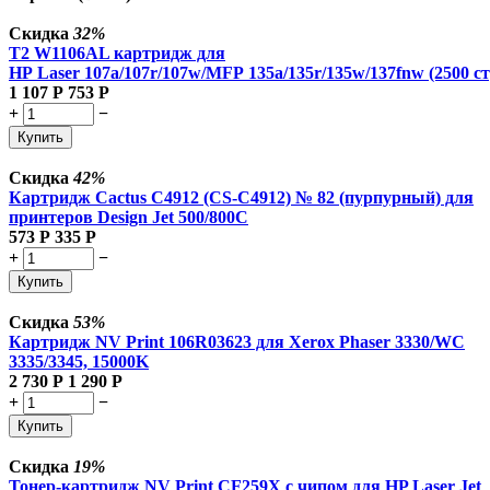
Скидка
32%
T2 W1106AL картридж для
HP Laser 107a/107r/107w/MFP 135a/135r/135w/137fnw (2500 ст
1 107
Р
753
Р
+
−
Купить
Скидка
42%
Картридж Cactus C4912 (CS-C4912) № 82 (пурпурный) для
принтеров Design Jet 500/800C
573
Р
335
Р
+
−
Купить
Скидка
53%
Картридж NV Print 106R03623 для Xerox Phaser 3330/WC
3335/3345, 15000K
2 730
Р
1 290
Р
+
−
Купить
Скидка
19%
Тонер-картридж NV Print CF259X с чипом для HP Laser Jet