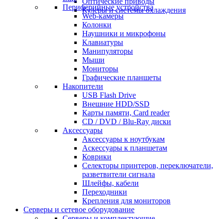
Оптические приводы
Периферийные устройства
Кулеры и системы охлаждения
Web-камеры
Колонки
Наушники и микрофоны
Клавиатуры
Манипуляторы
Мыши
Мониторы
Графические планшеты
Накопители
USB Flash Drive
Внешние HDD/SSD
Карты памяти, Card reader
CD / DVD / Blu-Ray диски
Аксессуары
Аксессуары к ноутбукам
Аскессуары к планшетам
Коврики
Селекторы принтеров, переключатели,
разветвители сигнала
Шлейфы, кабели
Переходники
Крепления для мониторов
Серверы и сетевое оборудование
Серверы и комплектующие