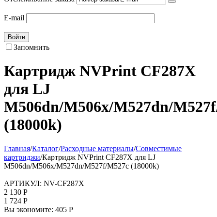
E-mail
Войти
Запомнить
Картридж NVPrint CF287X
для LJ
M506dn/M506x/M527dn/M527f
(18000k)
Главная
/
Каталог
/
Расходные материалы
/
Совместимые
картриджи
/
Картридж NVPrint CF287X для LJ
M506dn/M506x/M527dn/M527f/M527c (18000k)
АРТИКУЛ:
NV-CF287X
2 130
Р
1 724
Р
Вы экономите:
405
Р