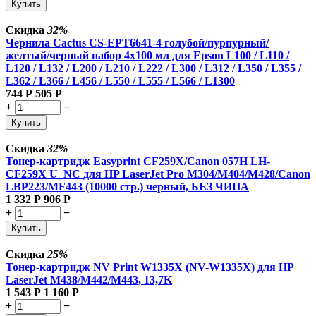
Купить
Скидка
32%
Чернила Cactus CS-EPT6641-4 голубой/пурпурный/
желтый/черный набор 4x100 мл для Epson L100 / L110 /
L120 / L132 / L200 / L210 / L222 / L300 / L312 / L350 / L355 /
L362 / L366 / L456 / L550 / L555 / L566 / L1300
744
Р
505
Р
+
−
Купить
Скидка
32%
Тонер-картридж Easyprint CF259X/Canon 057H LH-
CF259X U_NC для HP LaserJet Pro M304/M404/M428/Canon
LBP223/MF443 (10000 стр.) черный, БЕЗ ЧИПА
1 332
Р
906
Р
+
−
Купить
Скидка
25%
Тонер-картридж NV Print W1335X (NV-W1335X) для HP
LaserJet M438/M442/M443, 13,7K
1 543
Р
1 160
Р
+
−