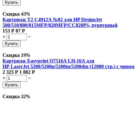
Купить
Скидка
43%
Картридж T2 C4912A №82 для HP DesignJet
500/510/800/815MFP/820MFP/CC820PS, пурпурный
153
Р
87
Р
+
−
Купить
Скидка
19%
Картридж Easyprint Q7516A LH-16A для
HP LaserJet 5200/5200n/5200tn/5200dtn (12000 стр.) с чипом
2 325
Р
1 882
Р
+
−
Купить
Скидка
32%