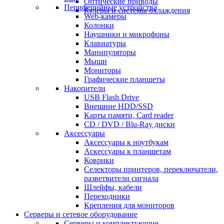
Оптические приводы
Периферийные устройства
Кулеры и системы охлаждения
Web-камеры
Колонки
Наушники и микрофоны
Клавиатуры
Манипуляторы
Мыши
Мониторы
Графические планшеты
Накопители
USB Flash Drive
Внешние HDD/SSD
Карты памяти, Card reader
CD / DVD / Blu-Ray диски
Аксессуары
Аксессуары к ноутбукам
Аскессуары к планшетам
Коврики
Селекторы принтеров, переключатели,
разветвители сигнала
Шлейфы, кабели
Переходники
Крепления для мониторов
Серверы и сетевое оборудование
Серверы и комплектующие