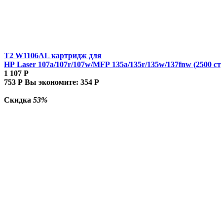
T2 W1106AL картридж для
HP Laser 107a/107r/107w/MFP 135a/135r/135w/137fnw (2500 ст
1 107
Р
753
Р
Вы экономите:
354
Р
Скидка
53%