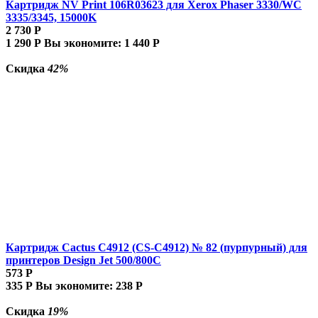
Картридж NV Print 106R03623 для Xerox Phaser 3330/WC
3335/3345, 15000K
2 730
Р
1 290
Р
Вы экономите:
1 440
Р
Скидка
42%
Картридж Cactus C4912 (CS-C4912) № 82 (пурпурный) для
принтеров Design Jet 500/800C
573
Р
335
Р
Вы экономите:
238
Р
Скидка
19%