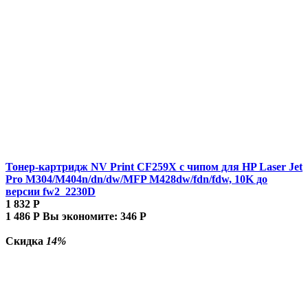
Тонер-картридж NV Print CF259X с чипом для HP Laser Jet
Pro M304/M404n/dn/dw/MFP M428dw/fdn/fdw, 10K до
версии fw2_2230D
1 832
Р
1 486
Р
Вы экономите:
346
Р
Скидка
14%