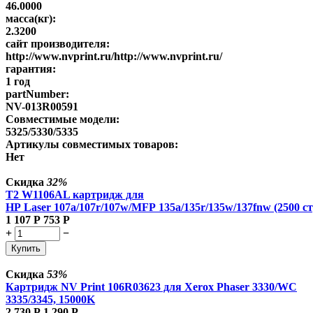
46.0000
масса(кг):
2.3200
сайт производителя:
http://www.nvprint.ru/http://www.nvprint.ru/
гарантия:
1 год
partNumber:
NV-013R00591
Совместимые модели:
5325/5330/5335
Артикулы совместимых товаров:
Нет
Скидка
32%
T2 W1106AL картридж для
HP Laser 107a/107r/107w/MFP 135a/135r/135w/137fnw (2500 ст
1 107
Р
753
Р
+
−
Купить
Скидка
53%
Картридж NV Print 106R03623 для Xerox Phaser 3330/WC
3335/3345, 15000K
2 730
Р
1 290
Р