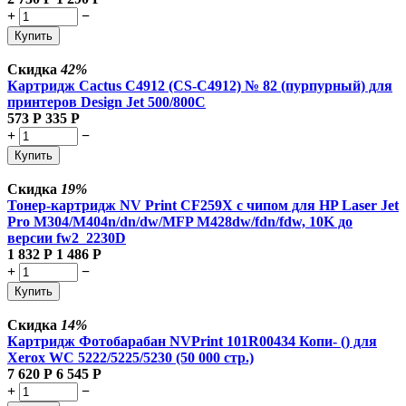
+
−
Купить
Скидка
42%
Картридж Cactus C4912 (CS-C4912) № 82 (пурпурный) для
принтеров Design Jet 500/800C
573
Р
335
Р
+
−
Купить
Скидка
19%
Тонер-картридж NV Print CF259X с чипом для HP Laser Jet
Pro M304/M404n/dn/dw/MFP M428dw/fdn/fdw, 10K до
версии fw2_2230D
1 832
Р
1 486
Р
+
−
Купить
Скидка
14%
Картридж Фотобарабан NVPrint 101R00434 Копи- () для
Xerox WC 5222/5225/5230 (50 000 стр.)
7 620
Р
6 545
Р
+
−