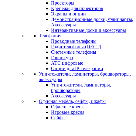
Проекторы
Крепежи для проекторов
Экраны и опции
Демонстрационные доски, Флипчарты,
Аксессуары
Интерактивные доски и аксессуары
Телефония
Проводные телефоны
Радиотелефоны (DECT)
Системные телефоны
Гарнитура
АТС цифровые
Опции для IP-телефонии
Уничтожители, ламинаторы, брошюраторы,
аксессуары
Уничтожители, ламинаторы,
брошюраторы
Аксессуары
Офисная мебель, сейфы, шкафы
Офисные кресла
Игровые кресла
Сейфы