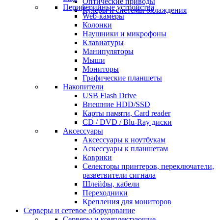
Оптические приводы
Периферийные устройства
Кулеры и системы охлаждения
Web-камеры
Колонки
Наушники и микрофоны
Клавиатуры
Манипуляторы
Мыши
Мониторы
Графические планшеты
Накопители
USB Flash Drive
Внешние HDD/SSD
Карты памяти, Card reader
CD / DVD / Blu-Ray диски
Аксессуары
Аксессуары к ноутбукам
Аскессуары к планшетам
Коврики
Селекторы принтеров, переключатели,
разветвители сигнала
Шлейфы, кабели
Переходники
Крепления для мониторов
Серверы и сетевое оборудование
Серверы и комплектующие