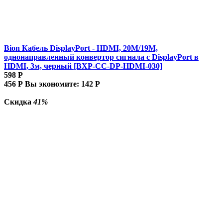
Bion Кабель DisplayPort - HDMI, 20M/19M,
однонаправленный конвертор сигнала с DisplayPort в
HDMI, 3м, черный [BXP-CC-DP-HDMI-030]
598
Р
456
Р
Вы экономите:
142
Р
Скидка
41%