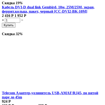
Скидка
19%
Кабель DVI-D dual link Gembird, 10м, 25M/25M, экран,
феррит.кольца, пакет, черный [CC-DVI2-BK-10M]
2 416
Р
1 952
Р
+
−
Купить
Скидка
32%
Telecom Адаптер-удлинитель USB-AMAF/RJ45, по витой
паре до 45m
924
Р