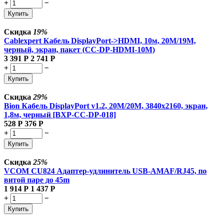
+
−
Купить
Скидка
19%
Cablexpert Кабель DisplayPort->HDMI, 10м, 20M/19M,
черный, экран, пакет (CC-DP-HDMI-10M)
3 391
Р
2 741
Р
+
−
Купить
Скидка
29%
Bion Кабель DisplayPort v1.2, 20M/20M, 3840x2160, экран,
1,8м, черный [BXP-CC-DP-018]
528
Р
376
Р
+
−
Купить
Скидка
25%
VCOM CU824 Адаптер-удлинитель USB-AMAF/RJ45, по
витой паре до 45m
1 914
Р
1 437
Р
+
−
Купить