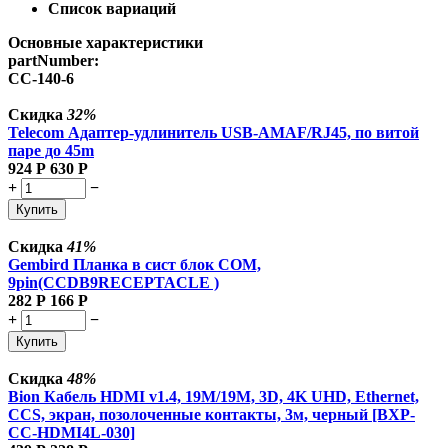
Список вариаций
Основные характеристики
partNumber:
CC-140-6
Скидка
32%
Telecom Адаптер-удлинитель USB-AMAF/RJ45, по витой
паре до 45m
924
Р
630
Р
+
−
Купить
Скидка
41%
Gembird Планка в сист блок COM,
9pin(CCDB9RECEPTACLE )
282
Р
166
Р
+
−
Купить
Скидка
48%
Bion Кабель HDMI v1.4, 19M/19M, 3D, 4K UHD, Ethernet,
CCS, экран, позолоченные контакты, 3м, черный [BXP-
CC-HDMI4L-030]