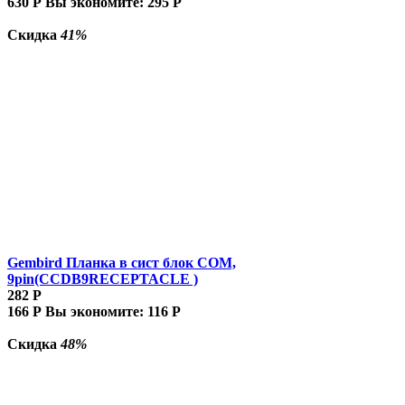
630
Р
Вы экономите:
295
Р
Скидка
41%
Gembird Планка в сист блок COM,
9pin(CCDB9RECEPTACLE )
282
Р
166
Р
Вы экономите:
116
Р
Скидка
48%