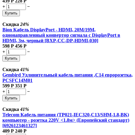
439
Р
228
Р
+
−
Купить
Скидка
24%
Bion Кабель DisplayPort - HDMI, 20M/19M,
однонаправленный конвертор сигнала с DisplayPort в
HDMI, 3м, черный [BXP-CC-DP-HDMI-030]
598
Р
456
Р
+
−
Купить
Скидка
41%
Gembird Удлинительный кабель питания ,C14 евророзетка,
PCSFC14M01
599
Р
351
Р
+
−
Купить
Скидка
41%
Telecom Кабель питания (TP021-IEC320-C13/SHM-1.8-BK)
компьютер - розетка 220V <1.8м> (Европейский стандарт)
[6926123461327]
409
Р
240
Р