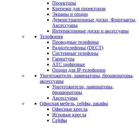
Проекторы
Крепежи для проекторов
Экраны и опции
Демонстрационные доски, Флипчарты,
Аксессуары
Интерактивные доски и аксессуары
Телефония
Проводные телефоны
Радиотелефоны (DECT)
Системные телефоны
Гарнитура
АТС цифровые
Опции для IP-телефонии
Уничтожители, ламинаторы, брошюраторы,
аксессуары
Уничтожители, ламинаторы,
брошюраторы
Аксессуары
Офисная мебель, сейфы, шкафы
Офисные кресла
Игровые кресла
Сейфы