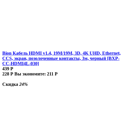
Bion Кабель HDMI v1.4, 19M/19M, 3D, 4K UHD, Ethernet,
CCS, экран, позолоченные контакты, 3м, черный [BXP-
CC-HDMI4L-030]
439
Р
228
Р
Вы экономите:
211
Р
Скидка
24%