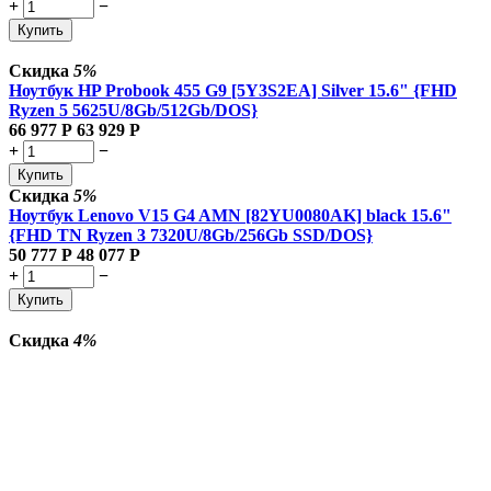
+
−
Купить
Скидка
5%
Ноутбук HP Probook 455 G9 [5Y3S2EA] Silver 15.6" {FHD
Ryzen 5 5625U/8Gb/512Gb/DOS}
66 977
Р
63 929
Р
+
−
Купить
Скидка
5%
Ноутбук Lenovo V15 G4 AMN [82YU0080AK] black 15.6"
{FHD TN Ryzen 3 7320U/8Gb/256Gb SSD/DOS}
50 777
Р
48 077
Р
+
−
Купить
Скидка
4%