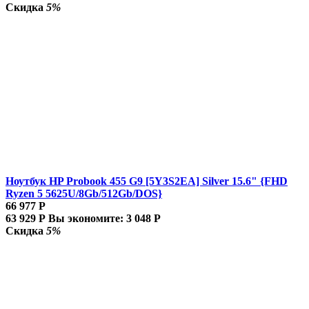
Скидка
5%
Ноутбук HP Probook 455 G9 [5Y3S2EA] Silver 15.6" {FHD
Ryzen 5 5625U/8Gb/512Gb/DOS}
66 977
Р
63 929
Р
Вы экономите:
3 048
Р
Скидка
5%