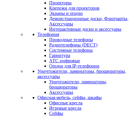
Проекторы
Крепежи для проекторов
Экраны и опции
Демонстрационные доски, Флипчарты,
Аксессуары
Интерактивные доски и аксессуары
Телефония
Проводные телефоны
Радиотелефоны (DECT)
Системные телефоны
Гарнитура
АТС цифровые
Опции для IP-телефонии
Уничтожители, ламинаторы, брошюраторы,
аксессуары
Уничтожители, ламинаторы,
брошюраторы
Аксессуары
Офисная мебель, сейфы, шкафы
Офисные кресла
Игровые кресла
Сейфы