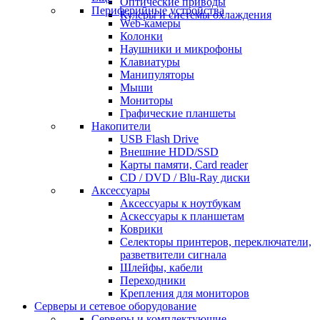
Оптические приводы
Периферийные устройства
Кулеры и системы охлаждения
Web-камеры
Колонки
Наушники и микрофоны
Клавиатуры
Манипуляторы
Мыши
Мониторы
Графические планшеты
Накопители
USB Flash Drive
Внешние HDD/SSD
Карты памяти, Card reader
CD / DVD / Blu-Ray диски
Аксессуары
Аксессуары к ноутбукам
Аскессуары к планшетам
Коврики
Селекторы принтеров, переключатели,
разветвители сигнала
Шлейфы, кабели
Переходники
Крепления для мониторов
Серверы и сетевое оборудование
Серверы и комплектующие