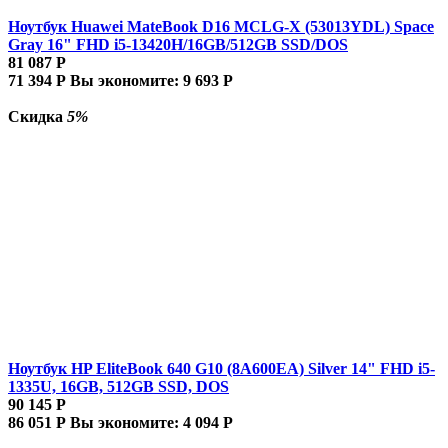
Ноутбук Huawei MateBook D16 MCLG-X (53013YDL) Space
Gray 16" FHD i5-13420H/16GB/512GB SSD/DOS
81 087
Р
71 394
Р
Вы экономите:
9 693
Р
Скидка
5%
Ноутбук HP EliteBook 640 G10 (8A600EA) Silver 14" FHD i5-
1335U, 16GB, 512GB SSD, DOS
90 145
Р
86 051
Р
Вы экономите:
4 094
Р