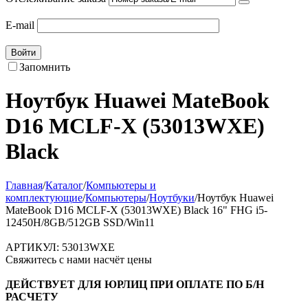
E-mail
Войти
Запомнить
Ноутбук Huawei MateBook
D16 MCLF-X (53013WXE)
Black
Главная
/
Каталог
/
Компьютеры и
комплектующие
/
Компьютеры
/
Ноутбуки
/
Ноутбук Huawei
MateBook D16 MCLF-X (53013WXE) Black 16" FHG i5-
12450H/8GB/512GB SSD/Win11
АРТИКУЛ:
53013WXE
Свяжитесь с нами насчёт цены
ДЕЙСТВУЕТ ДЛЯ ЮРЛИЦ ПРИ ОПЛАТЕ ПО Б/Н
РАСЧЕТУ