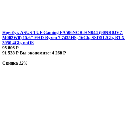
Ноутбук ASUS TUF Gaming FA506NCR-HN044 (90NR0JV7-
M002W0) 15.6" FHD Ryzen 7 7435HS, 16Gb, SSD512Gb, RTX
3050 4Gb, noOS
95 806
Р
91 538
Р
Вы экономите:
4 268
Р
Скидка
12%