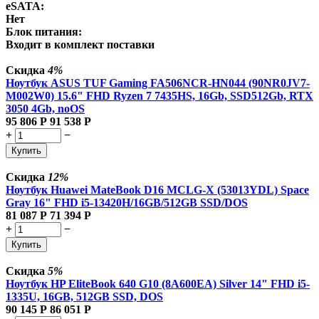
eSATA:
Нет
Блок питания:
Входит в комплект поставки
Скидка
4%
Ноутбук ASUS TUF Gaming FA506NCR-HN044 (90NR0JV7-
M002W0) 15.6" FHD Ryzen 7 7435HS, 16Gb, SSD512Gb, RTX
3050 4Gb, noOS
95 806
Р
91 538
Р
+
−
Купить
Скидка
12%
Ноутбук Huawei MateBook D16 MCLG-X (53013YDL) Space
Gray 16" FHD i5-13420H/16GB/512GB SSD/DOS
81 087
Р
71 394
Р
+
−
Купить
Скидка
5%
Ноутбук HP EliteBook 640 G10 (8A600EA) Silver 14" FHD i5-
1335U, 16GB, 512GB SSD, DOS
90 145
Р
86 051
Р