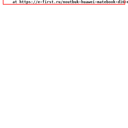
    at https://e-first.ru/noutbuk-huawei-matebook-d16-