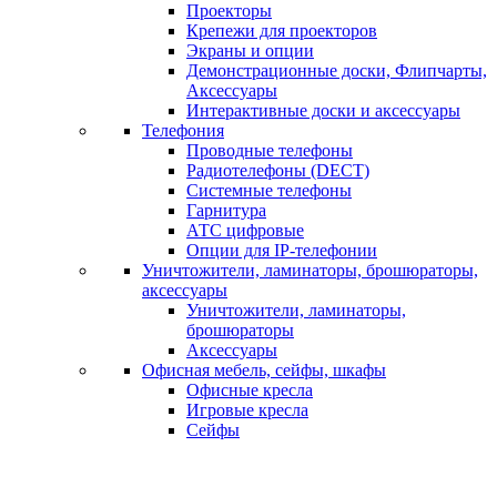
Проекторы
Крепежи для проекторов
Экраны и опции
Демонстрационные доски, Флипчарты,
Аксессуары
Интерактивные доски и аксессуары
Телефония
Проводные телефоны
Радиотелефоны (DECT)
Системные телефоны
Гарнитура
АТС цифровые
Опции для IP-телефонии
Уничтожители, ламинаторы, брошюраторы,
аксессуары
Уничтожители, ламинаторы,
брошюраторы
Аксессуары
Офисная мебель, сейфы, шкафы
Офисные кресла
Игровые кресла
Сейфы