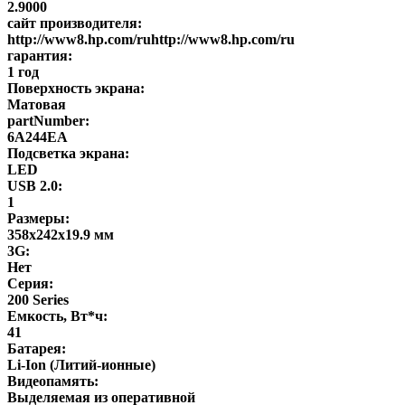
2.9000
сайт производителя:
http://www8.hp.com/ruhttp://www8.hp.com/ru
гарантия:
1 год
Поверхность экрана:
Матовая
partNumber:
6A244EA
Подсветка экрана:
LED
USB 2.0:
1
Размеры:
358х242х19.9 мм
3G:
Нет
Серия:
200 Series
Емкость, Вт*ч:
41
Батарея:
Li-Ion (Литий-ионные)
Видеопамять:
Выделяемая из оперативной