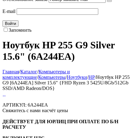
E-mail
Войти
Запомнить
Ноутбук HP 255 G9 Silver
15.6" (6A244EA)
Главная
/
Каталог
/
Компьютеры и
комплектующие
/
Компьютеры
/
Ноутбуки
/
HP
/
Ноутбук HP 255
G9 [6A244EA] Silver 15.6" {FHD Ryzen 3 5425U/8Gb/512Gb
SSD/AMD Radeon/DOS}
АРТИКУЛ:
6A244EA
Свяжитесь с нами насчёт цены
ДЕЙСТВУЕТ ДЛЯ ЮРЛИЦ ПРИ ОПЛАТЕ ПО Б/Н
РАСЧЕТУ