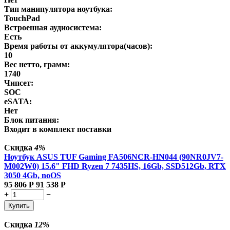
Тип манипулятора ноутбука:
TouchPad
Встроенная аудиосистема:
Есть
Время работы от аккумулятора(часов):
10
Вес нетто, грамм:
1740
Чипсет:
SOC
eSATA:
Нет
Блок питания:
Входит в комплект поставки
Скидка
4%
Ноутбук ASUS TUF Gaming FA506NCR-HN044 (90NR0JV7-
M002W0) 15.6" FHD Ryzen 7 7435HS, 16Gb, SSD512Gb, RTX
3050 4Gb, noOS
95 806
Р
91 538
Р
+
−
Купить
Скидка
12%