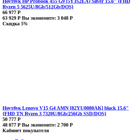
Ноутбук HP Probook 455 G9 [5Y3S2EA] Silver 15.6" {FHD
Ryzen 5 5625U/8Gb/512Gb/DOS}
66 977
Р
63 929
Р
Вы экономите:
3 048
Р
Скидка
5%
Ноутбук Lenovo V15 G4 AMN [82YU0080AK] black 15.6"
{FHD TN Ryzen 3 7320U/8Gb/256Gb SSD/DOS}
50 777
Р
48 077
Р
Вы экономите:
2 700
Р
Кабинет покупателя