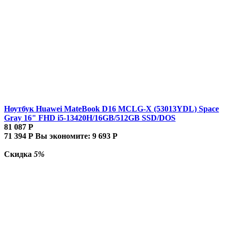
Ноутбук Huawei MateBook D16 MCLG-X (53013YDL) Space
Gray 16" FHD i5-13420H/16GB/512GB SSD/DOS
81 087
Р
71 394
Р
Вы экономите:
9 693
Р
Скидка
5%