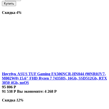
Купить
Скидка
4%
Ноутбук ASUS TUF Gaming FA506NCR-HN044 (90NR0JV7-
M002W0) 15.6" FHD Ryzen 7 7435HS, 16Gb, SSD512Gb, RTX
3050 4Gb, noOS
95 806
Р
91 538
Р
Вы экономите:
4 268
Р
Скидка
12%