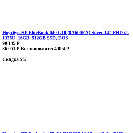
Ноутбук HP EliteBook 640 G10 (8A600EA) Silver 14" FHD i5-
1335U, 16GB, 512GB SSD, DOS
90 145
Р
86 051
Р
Вы экономите:
4 094
Р
Скидка
5%