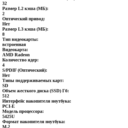
32
Размер L2 кэша (МБ):
2
Оптический привод:
Нет
Размер L3 кэша (МБ):
8
Тип видеокарты:
встроенная
Видеокарта:
AMD Radeon
Количество ядер:
4
S/PDIF (Оптический):
Нет
Типы поддерживаемых карт:
SD
Объем жесткого диска (SSD) Гб:
512
Интерфейс накопителя ноутбука:
PCI-E
Модель процессора:
5425U
Формат накопителя ноутбука:
M.2