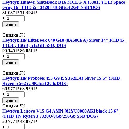
Ноутбук Huawei MateBook D16 MCLG-X (53013YDL) Space
Gray 16" FHD i5-13420H/16GB/512GB SSD/DOS
81 087
Р
71 394
Р
+
−
Купить
Скидка
5%
Ноутбук HP EliteBook 640 G10 (8A600EA) Silver 14" FHD i5-
1335U, 16GB, 512GB SSD, DOS
90 145
Р
86 051
Р
+
−
Купить
Скидка
5%
Ноутбук HP Probook 455 G9 [5Y3S2EA] Silver 15.6" {FHD
Ryzen 5 5625U/8Gb/512Gb/DOS}
66 977
Р
63 929
Р
+
−
Купить
Скидка
5%
Ноутбук Lenovo V15 G4 AMN [82YU0080AK] black 15.6"
{FHD TN Ryzen 3 7320U/8Gb/256Gb SSD/DOS}
50 777
Р
48 077
Р
+
−