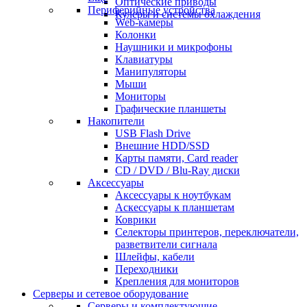
Оптические приводы
Периферийные устройства
Кулеры и системы охлаждения
Web-камеры
Колонки
Наушники и микрофоны
Клавиатуры
Манипуляторы
Мыши
Мониторы
Графические планшеты
Накопители
USB Flash Drive
Внешние HDD/SSD
Карты памяти, Card reader
CD / DVD / Blu-Ray диски
Аксессуары
Аксессуары к ноутбукам
Аскессуары к планшетам
Коврики
Селекторы принтеров, переключатели,
разветвители сигнала
Шлейфы, кабели
Переходники
Крепления для мониторов
Серверы и сетевое оборудование
Серверы и комплектующие