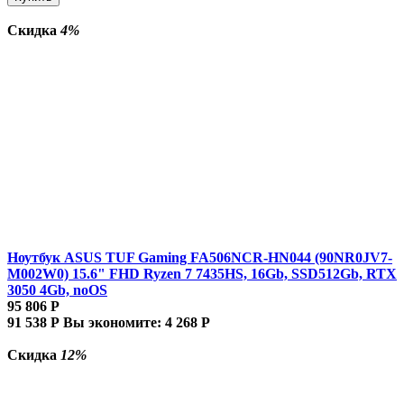
Скидка
4%
Ноутбук ASUS TUF Gaming FA506NCR-HN044 (90NR0JV7-
M002W0) 15.6" FHD Ryzen 7 7435HS, 16Gb, SSD512Gb, RTX
3050 4Gb, noOS
95 806
Р
91 538
Р
Вы экономите:
4 268
Р
Скидка
12%