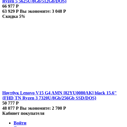
Ryzen 5 5625U/8Gb/512Gb/DOS}
66 977
Р
63 929
Р
Вы экономите:
3 048
Р
Скидка
5%
Ноутбук Lenovo V15 G4 AMN [82YU0080AK] black 15.6"
{FHD TN Ryzen 3 7320U/8Gb/256Gb SSD/DOS}
50 777
Р
48 077
Р
Вы экономите:
2 700
Р
Кабинет покупателя
Войти