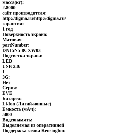
масса(кг):
2.8000
сайт производителя:
http://digma.ru/http://digma.ru/
гарантия:
1 год
Поверхность экрана:
Матовая
partNumber:
DN15N5-8CXW03
Подсветка экрана:
LED
USB 2.0:
1
3G:
Нет
Серия:
EVE
Батарея:
Li-Ion (Литий-ионные)
Емкость (мАч):
5000
Видеопамять:
Выделяемая из оперативной
Поддержка замка Kensington: