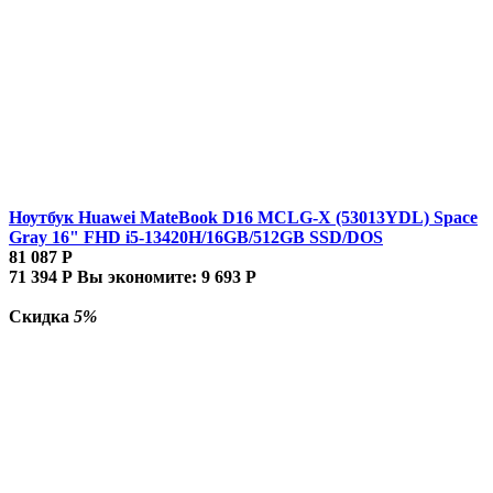
Ноутбук Huawei MateBook D16 MCLG-X (53013YDL) Space
Gray 16" FHD i5-13420H/16GB/512GB SSD/DOS
81 087
Р
71 394
Р
Вы экономите:
9 693
Р
Скидка
5%