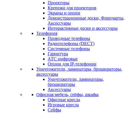
Проекторы
Крепежи для проекторов
Экраны и опции
Демонстрационные доски, Флипчарты,
Аксессуары
Интерактивные доски и аксессуары
Телефония
Проводные телефоны
Радиотелефоны (DECT)
Системные телефоны
Гарнитура
АТС цифровые
Опции для IP-телефонии
Уничтожители, ламинаторы, брошюраторы,
аксессуары
Уничтожители, ламинаторы,
брошюраторы
Аксессуары
Офисная мебель, сейфы, шкафы
Офисные кресла
Игровые кресла
Сейфы