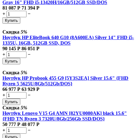
Gray 16" FHD i5-13420H/16GB/512GB SSD/DOS
81 087
Р
71 394
Р
+
−
Купить
Скидка
5%
Ноутбук HP EliteBook 640 G10 (8A600EA) Silver 14" FHD i5-
1335U, 16GB, 512GB SSD, DOS
90 145
Р
86 051
Р
+
−
Купить
Скидка
5%
Ноутбук HP Probook 455 G9 [5Y3S2EA] Silver 15.6" {FHD
Ryzen 5 5625U/8Gb/512Gb/DOS}
66 977
Р
63 929
Р
+
−
Купить
Скидка
5%
Ноутбук Lenovo V15 G4 AMN [82YU0080AK] black 15.6"
{FHD TN Ryzen 3 7320U/8Gb/256Gb SSD/DOS}
50 777
Р
48 077
Р
+
−
Купить