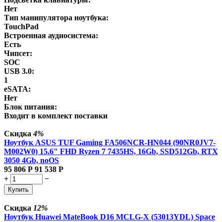
Нет
Тип манипулятора ноутбука:
TouchPad
Встроенная аудиосистема:
Есть
Чипсет:
SOC
USB 3.0:
1
eSATA:
Нет
Блок питания:
Входит в комплект поставки
Скидка
4%
Ноутбук ASUS TUF Gaming FA506NCR-HN044 (90NR0JV7-
M002W0) 15.6" FHD Ryzen 7 7435HS, 16Gb, SSD512Gb, RTX
3050 4Gb, noOS
95 806
Р
91 538
Р
+
−
Купить
Скидка
12%
Ноутбук Huawei MateBook D16 MCLG-X (53013YDL) Space