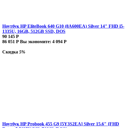
Ноутбук HP EliteBook 640 G10 (8A600EA) Silver 14" FHD i5-
1335U, 16GB, 512GB SSD, DOS
90 145
Р
86 051
Р
Вы экономите:
4 094
Р
Скидка
5%
Ноутбук HP Probook 455 G9 [5Y3S2EA] Silver 15.6" {FHD