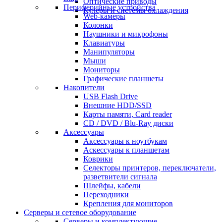
Оптические приводы
Периферийные устройства
Кулеры и системы охлаждения
Web-камеры
Колонки
Наушники и микрофоны
Клавиатуры
Манипуляторы
Мыши
Мониторы
Графические планшеты
Накопители
USB Flash Drive
Внешние HDD/SSD
Карты памяти, Card reader
CD / DVD / Blu-Ray диски
Аксессуары
Аксессуары к ноутбукам
Аскессуары к планшетам
Коврики
Селекторы принтеров, переключатели,
разветвители сигнала
Шлейфы, кабели
Переходники
Крепления для мониторов
Серверы и сетевое оборудование
Серверы и комплектующие