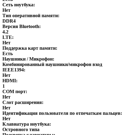
Сеть ноутбука:
Нет
Тип оперативной памяти:
DDR4
Версия Bluetooth:
4.2
LTE:
Нет
Поддержка карт памяти:
Есть
Наушники / Микрофон:
Комбинированный наушники/микрофон вход
IEEE1394:
Нет
HDMI:
1
COM порт:
Нет
Слот расширения:
Нет
Идентификация пользователя по отпечаткам пальцев:
Нет
Клавиатура ноутбука:
Островного типа
Подсветка клавиатуры: