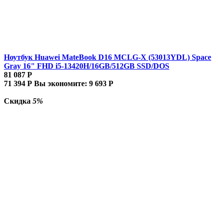
Ноутбук Huawei MateBook D16 MCLG-X (53013YDL) Space
Gray 16" FHD i5-13420H/16GB/512GB SSD/DOS
81 087
Р
71 394
Р
Вы экономите:
9 693
Р
Скидка
5%