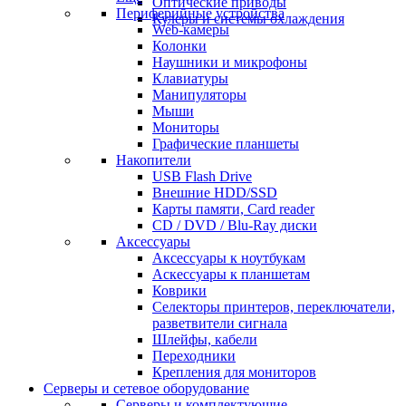
Оптические приводы
Периферийные устройства
Кулеры и системы охлаждения
Web-камеры
Колонки
Наушники и микрофоны
Клавиатуры
Манипуляторы
Мыши
Мониторы
Графические планшеты
Накопители
USB Flash Drive
Внешние HDD/SSD
Карты памяти, Card reader
CD / DVD / Blu-Ray диски
Аксессуары
Аксессуары к ноутбукам
Аскессуары к планшетам
Коврики
Селекторы принтеров, переключатели,
разветвители сигнала
Шлейфы, кабели
Переходники
Крепления для мониторов
Серверы и сетевое оборудование
Серверы и комплектующие