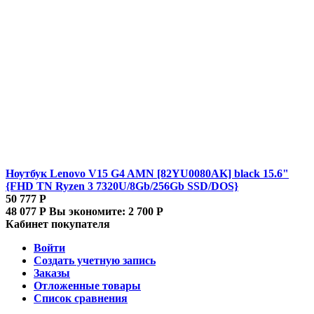
Ноутбук Lenovo V15 G4 AMN [82YU0080AK] black 15.6"
{FHD TN Ryzen 3 7320U/8Gb/256Gb SSD/DOS}
50 777
Р
48 077
Р
Вы экономите:
2 700
Р
Кабинет покупателя
Войти
Создать учетную запись
Заказы
Отложенные товары
Список сравнения