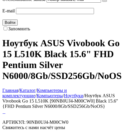
E-mail
Войти
Запомнить
Ноутбук ASUS Vivobook Go
15 L510K Black 15.6" FHD
Pentium Silver
N6000/8Gb/SSD256Gb/NoOS
Главная
/
Каталог
/
Компьютеры и
комплектующие
/
Компьютеры
/
Ноутбуки
/
Ноутбук ASUS
Vivobook Go 15 L510K [90NB0UJ4-M00CW0] Black 15.6"
{FHD Pentium Silver N6000/8Gb/SSD256Gb/NoOS}
АРТИКУЛ:
90NB0UJ4-M00CW0
Свяжитесь с нами насчёт цены