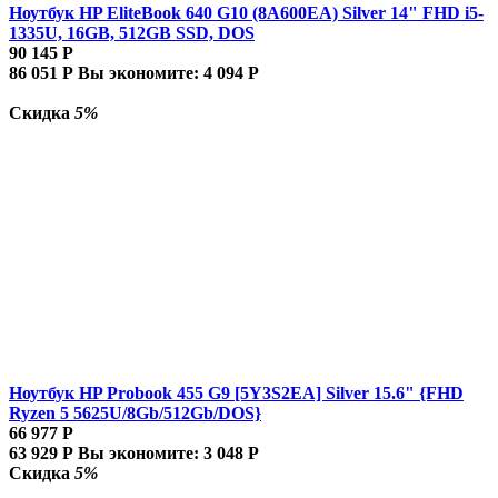
Ноутбук HP EliteBook 640 G10 (8A600EA) Silver 14" FHD i5-
1335U, 16GB, 512GB SSD, DOS
90 145
Р
86 051
Р
Вы экономите:
4 094
Р
Скидка
5%
Ноутбук HP Probook 455 G9 [5Y3S2EA] Silver 15.6" {FHD
Ryzen 5 5625U/8Gb/512Gb/DOS}
66 977
Р
63 929
Р
Вы экономите:
3 048
Р
Скидка
5%