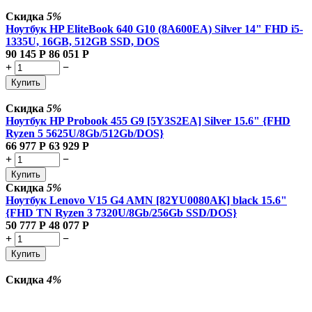
Скидка
5%
Ноутбук HP EliteBook 640 G10 (8A600EA) Silver 14" FHD i5-
1335U, 16GB, 512GB SSD, DOS
90 145
Р
86 051
Р
+
−
Купить
Скидка
5%
Ноутбук HP Probook 455 G9 [5Y3S2EA] Silver 15.6" {FHD
Ryzen 5 5625U/8Gb/512Gb/DOS}
66 977
Р
63 929
Р
+
−
Купить
Скидка
5%
Ноутбук Lenovo V15 G4 AMN [82YU0080AK] black 15.6"
{FHD TN Ryzen 3 7320U/8Gb/256Gb SSD/DOS}
50 777
Р
48 077
Р
+
−
Купить
Скидка
4%