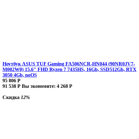
Ноутбук ASUS TUF Gaming FA506NCR-HN044 (90NR0JV7-
M002W0) 15.6" FHD Ryzen 7 7435HS, 16Gb, SSD512Gb, RTX
3050 4Gb, noOS
95 806
Р
91 538
Р
Вы экономите:
4 268
Р
Скидка
12%