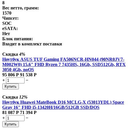
8
Вес нетто, грамм:
1570
Чипсет:
SOC
eSATA:
Нет
Блок питания:
Входит в комплект поставки
Скидка
4%
Ноутбук ASUS TUF Gaming FA506NCR-HN044 (90NR0JV7-
M002W0) 15.6" FHD Ryzen 7 7435HS, 16Gb, SSD512Gb, RTX
3050 4Gb, noOS
95 806
Р
91 538
Р
+
−
Купить
Скидка
12%
Ноутбук Huawei MateBook D16 MCLG-X (53013YDL) Space
Gray 16" FHD i5-13420H/16GB/512GB SSD/DOS
81 087
Р
71 394
Р
+
−
Купить