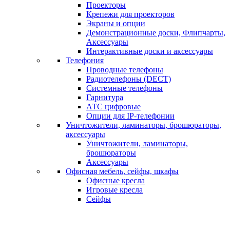
Проекторы
Крепежи для проекторов
Экраны и опции
Демонстрационные доски, Флипчарты,
Аксессуары
Интерактивные доски и аксессуары
Телефония
Проводные телефоны
Радиотелефоны (DECT)
Системные телефоны
Гарнитура
АТС цифровые
Опции для IP-телефонии
Уничтожители, ламинаторы, брошюраторы,
аксессуары
Уничтожители, ламинаторы,
брошюраторы
Аксессуары
Офисная мебель, сейфы, шкафы
Офисные кресла
Игровые кресла
Сейфы