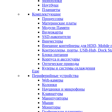
Моноблоки
Ноутбуки
Планшеты
Комплектующие
Процессоры
Материнские платы
Модули Памяти
Видеокарты
SSD-накопители
Винчестеры
Внешние контейнеры для HDD, Mobile r
Контроллеры, порты, USB-Hub, Dock Sta
Блоки питания
Корпуса и акссесуары
Оптические приводы
Кулеры и системы охлаждения
Еще
Периферийные устройства
Web-камеры
Колонки
Наушники и микрофоны
Клавиатуры
Манипуляторы
Мыши
Мониторы
Графические планшеты