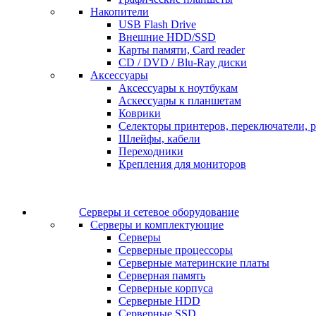
Накопители
USB Flash Drive
Внешние HDD/SSD
Карты памяти, Card reader
CD / DVD / Blu-Ray диски
Аксессуары
Аксессуары к ноутбукам
Аскессуары к планшетам
Коврики
Селекторы принтеров, переключатели, р
Шлейфы, кабели
Переходники
Крепления для мониторов
Серверы и сетевое оборудование
Серверы и комплектующие
Серверы
Серверные процессоры
Серверные материнские платы
Серверная память
Серверные корпуса
Серверные HDD
Серверные SSD