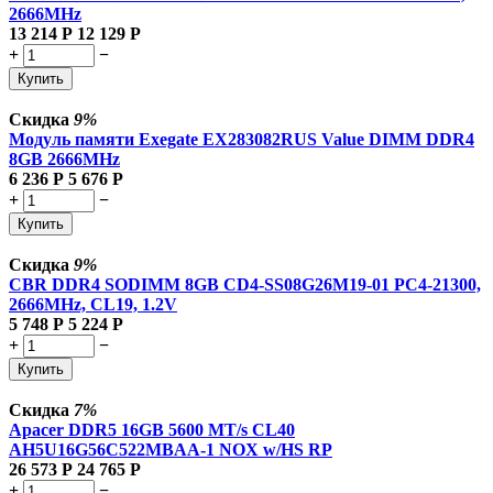
2666MHz
13 214
Р
12 129
Р
+
−
Купить
Скидка
9%
Модуль памяти Exegate EX283082RUS Value DIMM DDR4
8GB
2666MHz
6 236
Р
5 676
Р
+
−
Купить
Скидка
9%
CBR DDR4 SODIMM 8GB CD4-SS08G26M19-01 PC4-21300,
2666MHz, CL19, 1.2V
5 748
Р
5 224
Р
+
−
Купить
Скидка
7%
Apacer DDR5 16GB 5600 MT/s CL40
AH5U16G56C522MBAA-1 NOX w/HS RP
26 573
Р
24 765
Р
+
−