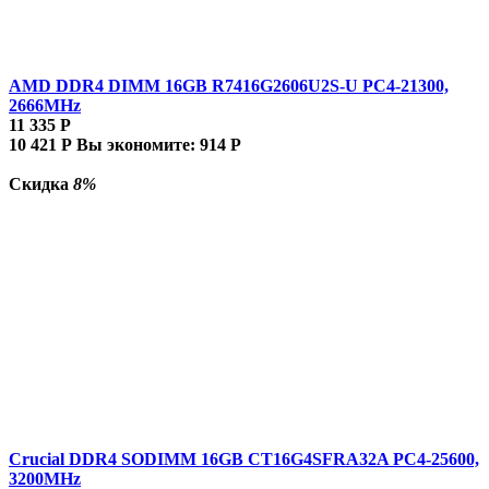
AMD DDR4 DIMM 16GB R7416G2606U2S-U PC4-21300,
2666MHz
11 335
Р
10 421
Р
Вы экономите:
914
Р
Скидка
8%
Crucial DDR4 SODIMM 16GB CT16G4SFRA32A PC4-25600,
3200MHz