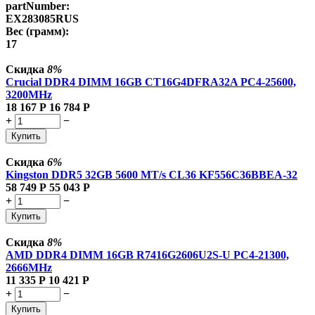
partNumber:
EX283085RUS
Вес (грамм):
17
Скидка
8%
Crucial DDR4 DIMM 16GB CT16G4DFRA32A PC4-25600,
3200MHz
18 167
Р
16 784
Р
+
−
Купить
Скидка
6%
Kingston DDR5 32GB 5600 MT/s CL36 KF556C36BBEA-32
58 749
Р
55 043
Р
+
−
Купить
Скидка
8%
AMD DDR4 DIMM 16GB R7416G2606U2S-U PC4-21300,
2666MHz
11 335
Р
10 421
Р
+
−
Купить