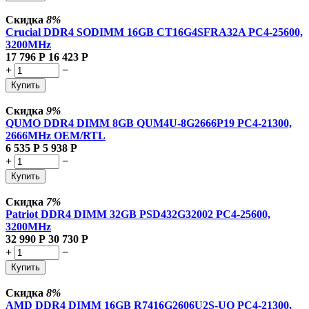
Скидка
8%
Crucial DDR4 SODIMM 16GB CT16G4SFRA32A PC4-25600,
3200MHz
17 796
Р
16 423
Р
+
−
Купить
Скидка
9%
QUMO DDR4 DIMM 8GB QUM4U-8G2666P19 PC4-21300,
2666MHz OEM/RTL
6 535
Р
5 938
Р
+
−
Купить
Скидка
7%
Patriot DDR4 DIMM 32GB PSD432G32002 PC4-25600,
3200MHz
32 990
Р
30 730
Р
+
−
Купить
Скидка
8%
AMD DDR4 DIMM 16GB R7416G2606U2S-UO PC4-21300,