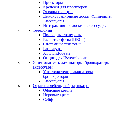
Проекторы
Крепежи для проекторов
Экраны и опции
Демонстрационные доски, Флипчарты,
Аксессуары
Интерактивные доски и аксессуары
Телефония
Проводные телефоны
Радиотелефоны (DECT)
Системные телефоны
Гарнитура
АТС цифровые
Опции для IP-телефонии
Уничтожители, ламинаторы, брошюраторы,
аксессуары
Уничтожители, ламинаторы,
брошюраторы
Аксессуары
Офисная мебель, сейфы, шкафы
Офисные кресла
Игровые кресла
Сейфы