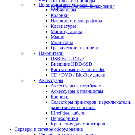
Оптические приводы
Периферийные устройства
Кулеры и системы охлаждения
Web-камеры
Колонки
Наушники и микрофоны
Клавиатуры
Манипуляторы
Мыши
Мониторы
Графические планшеты
Накопители
USB Flash Drive
Внешние HDD/SSD
Карты памяти, Card reader
CD / DVD / Blu-Ray диски
Аксессуары
Аксессуары к ноутбукам
Аскессуары к планшетам
Коврики
Селекторы принтеров, переключатели,
разветвители сигнала
Шлейфы, кабели
Переходники
Крепления для мониторов
Серверы и сетевое оборудование
Серверы и комплектующие