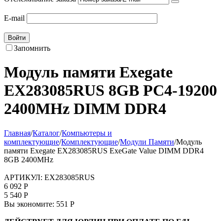
E-mail
Войти
Запомнить
Модуль памяти Exegate
EX283085RUS 8GB PC4-19200
2400MHz DIMM DDR4
Главная
/
Каталог
/
Компьютеры и
комплектующие
/
Комплектующие
/
Модули Памяти
/
Модуль
памяти Exegate EX283085RUS ExeGate Value DIMM DDR4
8GB 2400MHz
АРТИКУЛ:
EX283085RUS
6 092
Р
5 540
Р
Вы экономите:
551
Р