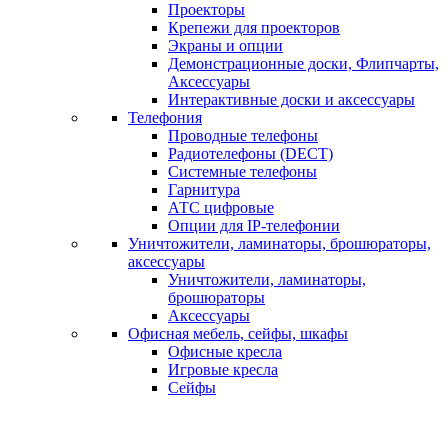
Проекторы
Крепежи для проекторов
Экраны и опции
Демонстрационные доски, Флипчарты,
Аксессуары
Интерактивные доски и аксессуары
Телефония
Проводные телефоны
Радиотелефоны (DECT)
Системные телефоны
Гарнитура
АТС цифровые
Опции для IP-телефонии
Уничтожители, ламинаторы, брошюраторы,
аксессуары
Уничтожители, ламинаторы,
брошюраторы
Аксессуары
Офисная мебель, сейфы, шкафы
Офисные кресла
Игровые кресла
Сейфы