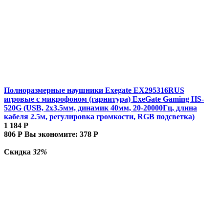
Полноразмерные наушники Exegate EX295316RUS
игровые с микрофоном (гарнитура) ExeGate Gaming HS-
520G (USB, 2x3.5мм, динамик 40мм, 20-20000Гц, длина
кабеля 2.5м, регулировка громкости, RGB подсветка)
1 184
Р
806
Р
Вы экономите:
378
Р
Скидка
32%