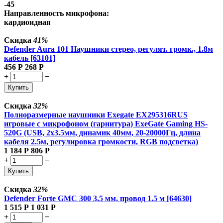
-45
Направленность микрофона:
кардиоидная
Скидка
41%
Defender Aura 101 Наушники стерео, регулят. громк., 1.8м
кабель [63101]
456
Р
268
Р
+
−
Купить
Скидка
32%
Полноразмерные наушники Exegate EX295316RUS
игровые с микрофоном (гарнитура) ExeGate Gaming HS-
520G (USB, 2x3.5мм, динамик 40мм, 20-20000Гц, длина
кабеля 2.5м, регулировка громкости, RGB подсветка)
1 184
Р
806
Р
+
−
Купить
Скидка
32%
Defender Forte GMC 300 3,5 мм, провод 1.5 м [64630]
1 515
Р
1 031
Р
+
−