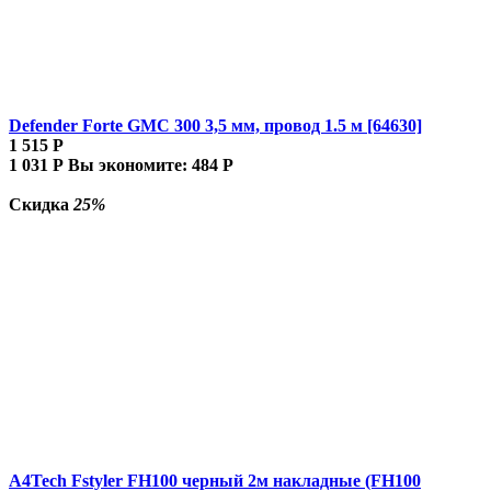
Defender Forte GMC 300 3,5 мм, провод 1.5 м [64630]
1 515
Р
1 031
Р
Вы экономите:
484
Р
Скидка
25%
A4Tech Fstyler FH100 черный 2м накладные (FH100