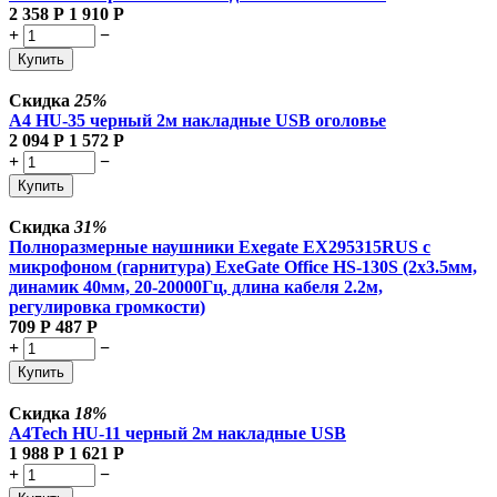
2 358
Р
1 910
Р
+
−
Купить
Скидка
25%
A4 HU-35 черный 2м накладные USB оголовье
2 094
Р
1 572
Р
+
−
Купить
Скидка
31%
Полноразмерные наушники Exegate EX295315RUS с
микрофоном (гарнитура) ExeGate Office HS-130S (2x3.5мм,
динамик 40мм, 20-20000Гц, длина кабеля 2.2м,
регулировка громкости)
709
Р
487
Р
+
−
Купить
Скидка
18%
A4Tech HU-11 черный 2м накладные USB
1 988
Р
1 621
Р
+
−