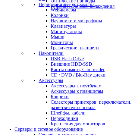
Оптические приводы
Периферийные устройства
Кулеры и системы охлаждения
Web-камеры
Колонки
Наушники и микрофоны
Клавиатуры
Манипуляторы
Мыши
Мониторы
Графические планшеты
Накопители
USB Flash Drive
Внешние HDD/SSD
Карты памяти, Card reader
CD / DVD / Blu-Ray диски
Аксессуары
Аксессуары к ноутбукам
Аскессуары к планшетам
Коврики
Селекторы принтеров, переключатели,
разветвители сигнала
Шлейфы, кабели
Переходники
Крепления для мониторов
Серверы и сетевое оборудование
Серверы и комплектующие