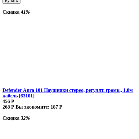
Купить
Скидка
41%
Defender Aura 101 Наушники стерео, регулят. громк., 1.8м
кабель [63101]
456
Р
268
Р
Вы экономите:
187
Р
Скидка
32%