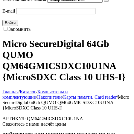
E-mail
Войти
Запомнить
Micro SecureDigital 64Gb
QUMO
QM64GMICSDXC10U1NA
{MicroSDXC Class 10 UHS-I}
Главная
/
Каталог
/
Компьютеры и
комплектующие
/
Накопители
/
Карты памяти, Card reader
/
Micro
SecureDigital 64Gb QUMO QM64GMICSDXC10U1NA
{MicroSDXC Class 10 UHS-I}
АРТИКУЛ:
QM64GMICSDXC10U1NA
Свяжитесь с нами насчёт цены