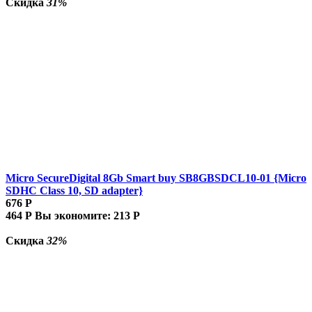
Скидка
31%
Micro SecureDigital 8Gb Smart buy SB8GBSDCL10-01 {Micro
SDHC Class 10, SD adapter}
676
Р
464
Р
Вы экономите:
213
Р
Скидка
32%