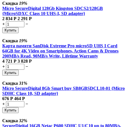
Скидка
19%
Micro SecureDigital 128Gb Kingston SDCS2/128GB
{MicroSDXC Class 10 UHS-I, SD adapter}
2 834
Р
2 291
Р
+
−
Купить
Скидка
19%
Карта памяти SanDisk Extreme Pro microSD UHS I Card
64GB for 4K Video on Smartphones, Action Cams & Drones
200MB/s Read, 90MB/s Write, Lifetime Warranty
4 721
Р
3 828
Р
+
−
Купить
Скидка
31%
Micro SecureDigital 8Gb Smart buy SB8GBSDCL10-01 {Micro
SDHC Class 10, SD adapter}
676
Р
464
Р
+
−
Купить
Скидка
32%
SecureDigital 16GB Netac P600 SDHC U1/C10 up to 80MB/s,