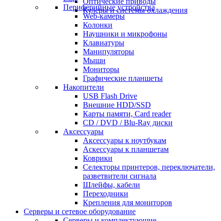
Оптические приводы
Периферийные устройства
Кулеры и системы охлаждения
Web-камеры
Колонки
Наушники и микрофоны
Клавиатуры
Манипуляторы
Мыши
Мониторы
Графические планшеты
Накопители
USB Flash Drive
Внешние HDD/SSD
Карты памяти, Card reader
CD / DVD / Blu-Ray диски
Аксессуары
Аксессуары к ноутбукам
Аскессуары к планшетам
Коврики
Селекторы принтеров, переключатели,
разветвители сигнала
Шлейфы, кабели
Переходники
Крепления для мониторов
Серверы и сетевое оборудование
Серверы и комплектующие