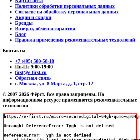
Карта сайта
Политики обработки персональных данных
Согласие на обработку персональных данных
Акции и скидки
Бренды
Возврат, обмен и гарантия
Блог
Правила применения рекомендательных технологий
Контакты
+7 (495) 580-58-18
Пн-Пт 9:00-19:00
first@e-first.ru
Обратная связь
г. Москва, ул. 8 Марта, д. 1, стр. 12
© 2007-2026 Фёрст. Все права защищены.
На
информационном ресурсе применяются рекомендательные
технологии
https://e-first.ru/micro-securedigital-64gb-qumo-qm64gm
Uncaught ReferenceError: Tygh is not defined

ReferenceError: Tygh is not defined

    at https://e-first.ru/micro-securedigital-64gb-qum