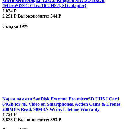
Micro SecureDigital 128Gb Kingston SDCS2/128GB
{MicroSDXC Class 10 UHS-I, SD adapter}
2 834
Р
2 291
Р
Вы экономите:
544
Р
Скидка
19%
Карта памяти SanDisk Extreme Pro microSD UHS I Card
64GB for 4K Video on Smartphones, Action Cams & Drones
200MB/s Read, 90MB/s Write, Lifetime Warranty
4 721
Р
3 828
Р
Вы экономите:
893
Р