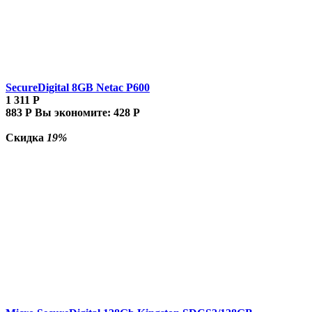
SecureDigital 8GB Netac P600
1 311
Р
883
Р
Вы экономите:
428
Р
Скидка
19%