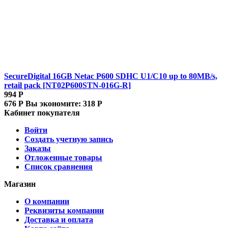
SecureDigital 16GB Netac P600 SDHC U1/C10 up to 80MB/s,
retail pack [NT02P600STN-016G-R]
994
Р
676
Р
Вы экономите:
318
Р
Кабинет покупателя
Войти
Создать учетную запись
Заказы
Отложенные товары
Список сравнения
Магазин
О компании
Реквизиты компании
Доставка и оплата