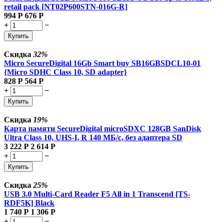
retail pack [NT02P600STN-016G-R]
994
Р
676
Р
+
−
Купить
Скидка
32%
Micro SecureDigital 16Gb Smart buy SB16GBSDCL10-01
{Micro SDHC Class 10, SD adapter}
828
Р
564
Р
+
−
Купить
Скидка
19%
Карта памяти SecureDigital microSDXC 128GB SanDisk
Ultra Class 10, UHS-I, R 140 МБ/с,
без адаптера SD
3 222
Р
2 614
Р
+
−
Купить
Скидка
25%
USB 3.0 Multi-Card Reader F5 All in 1 Transcend [TS-
RDF5K] Black
1 740
Р
1 306
Р
+
−