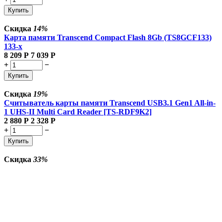
Купить
Скидка
14%
Карта памяти Transcend Compact Flash 8Gb (TS8GCF133)
133-x
8 209
Р
7 039
Р
+
−
Купить
Скидка
19%
Считыватель карты памяти Transcend USB3.1 Gen1 All-in-
1 UHS-II Multi Card Reader [TS-RDF9K2]
2 880
Р
2 328
Р
+
−
Купить
Скидка
33%