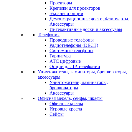
Проекторы
Крепежи для проекторов
Экраны и опции
Демонстрационные доски, Флипчарты,
Аксессуары
Интерактивные доски и аксессуары
Телефония
Проводные телефоны
Радиотелефоны (DECT)
Системные телефоны
Гарнитура
АТС цифровые
Опции для IP-телефонии
Уничтожители, ламинаторы, брошюраторы,
аксессуары
Уничтожители, ламинаторы,
брошюраторы
Аксессуары
Офисная мебель, сейфы, шкафы
Офисные кресла
Игровые кресла
Сейфы