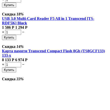
Купить
Скидка
18%
USB 3.0 Multi-Card Reader F5 All in 1 Transcend [TS-
RDF5K] Black
1 586
Р
1 294
Р
+
−
Купить
Скидка
14%
Карта памяти Transcend Compact Flash 8Gb (TS8GCF133)
133-x
8 133
Р
6 974
Р
+
−
Купить
Скидка
33%