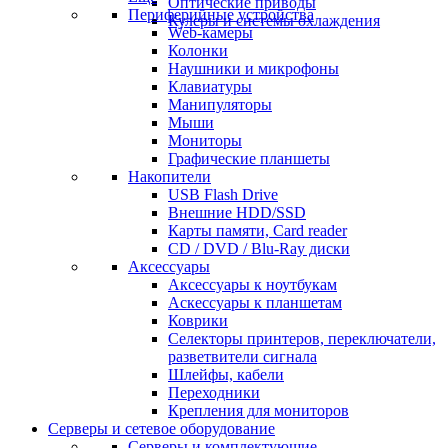
Оптические приводы
Периферийные устройства
Кулеры и системы охлаждения
Web-камеры
Колонки
Наушники и микрофоны
Клавиатуры
Манипуляторы
Мыши
Мониторы
Графические планшеты
Накопители
USB Flash Drive
Внешние HDD/SSD
Карты памяти, Card reader
CD / DVD / Blu-Ray диски
Аксессуары
Аксессуары к ноутбукам
Аскессуары к планшетам
Коврики
Селекторы принтеров, переключатели,
разветвители сигнала
Шлейфы, кабели
Переходники
Крепления для мониторов
Серверы и сетевое оборудование
Серверы и комплектующие