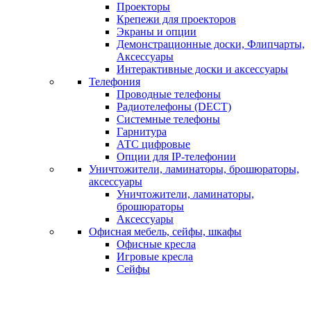
Проекторы
Крепежи для проекторов
Экраны и опции
Демонстрационные доски, Флипчарты,
Аксессуары
Интерактивные доски и аксессуары
Телефония
Проводные телефоны
Радиотелефоны (DECT)
Системные телефоны
Гарнитура
АТС цифровые
Опции для IP-телефонии
Уничтожители, ламинаторы, брошюраторы,
аксессуары
Уничтожители, ламинаторы,
брошюраторы
Аксессуары
Офисная мебель, сейфы, шкафы
Офисные кресла
Игровые кресла
Сейфы