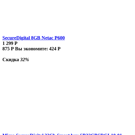
SecureDigital 8GB Netac P600
1 299
Р
875
Р
Вы экономите:
424
Р
Скидка
32%