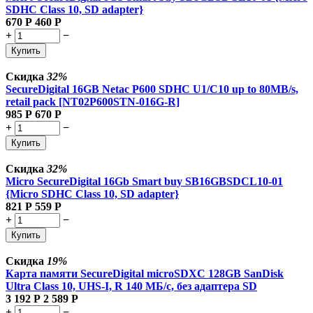
SDHC Class 10, SD adapter}
670
Р
460
Р
+
−
Купить
Скидка
32%
SecureDigital 16GB Netac P600 SDHC U1/C10 up to 80MB/s,
retail pack [NT02P600STN-016G-R]
985
Р
670
Р
+
−
Купить
Скидка
32%
Micro SecureDigital 16Gb Smart buy SB16GBSDCL10-01
{Micro SDHC Class 10, SD adapter}
821
Р
559
Р
+
−
Купить
Скидка
19%
Карта памяти SecureDigital microSDXC 128GB SanDisk
Ultra Class 10, UHS-I, R 140 МБ/с,
без адаптера SD
3 192
Р
2 589
Р
+
−