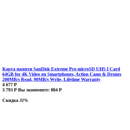
Карта памяти SanDisk Extreme Pro microSD UHS I Card
64GB for 4K Video on Smartphones, Action Cams & Drones
200MB/s Read, 90MB/s Write, Lifetime Warranty
4 677
Р
3 793
Р
Вы экономите:
884
Р
Скидка
31%