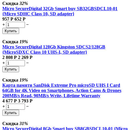
Скидка
32%
Micro SecureDigital 32Gb Smart buy SB32GBSDCL10-01
{Micro SDHC Class 10, SD adapter}
957
Р
652
Р
+
−
Купить
Скидка
19%
Micro SecureDigital 128Gb Kingston SDCS2/128GB
{MicroSDXC Class 10 UHS-I, SD adapter}
2 808
Р
2 269
Р
+
−
Купить
Скидка
19%
Карта памяти SanDisk Extreme Pro microSD UHS I Card
64GB for 4K Video on Smartphones, Action Cams & Drones
200MB/s Read, 90MB/s Write, Lifetime Warranty
4 677
Р
3 793
Р
+
−
Купить
Скидка
31%
Micro SecureDigital 8Gb Smart buy SB8GBSDCL10-01 {Micro