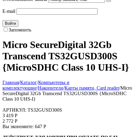
E-mail
Войти
Запомнить
Micro SecureDigital 32Gb
Transcend TS32GUSD300S
{MicroSDHC Class 10 UHS-I}
Главная
/
Каталог
/
Компьютеры и
комплектующие
/
Накопители
/
Карты памяти, Card reader
/
Micro
SecureDigital 32Gb Transcend TS32GUSD300S {MicroSDHC
Class 10 UHS-I}
АРТИКУЛ:
TS32GUSD300S
3 419
Р
2 772
Р
Вы экономите:
647
Р