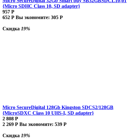
Micro SecureDigital 32Gb Smart buy SB32GBSDCL10-01
{Micro SDHC Class 10, SD adapter}
957
Р
652
Р
Вы экономите:
305
Р
Скидка
19%
Micro SecureDigital 128Gb Kingston SDCS2/128GB
{MicroSDXC Class 10 UHS-I, SD adapter}
2 808
Р
2 269
Р
Вы экономите:
539
Р
Скидка
19%