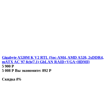
Gigabyte A520M K V2 RTL {Soc-AM4, AMD A520, 2xDDR4,
mATX AC`97 8ch(7.1) GbLAN RAID+VGA+HDMI}
5 900
Р
5 008
Р
Вы экономите:
892
Р
Скидка
8%