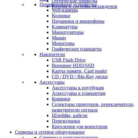
Оптические приводы
Периферийные устройства
Кулеры и системы охлаждения
Web-камеры
Колонки
Наушники и микрофоны
Клавиатуры
Манипуляторы
Мыши
Мониторы
Графические планшеты
Накопители
USB Flash Drive
Внешние HDD/SSD
Карты памяти, Card reader
CD / DVD / Blu-Ray диски
Аксессуары
Аксессуары к ноутбукам
Аскессуары к планшетам
Коврики
Селекторы принтеров, переключатели,
разветвители сигнала
Шлейфы, кабели
Переходники
Крепления для мониторов
Серверы и сетевое оборудование
Серверы и комплектующие