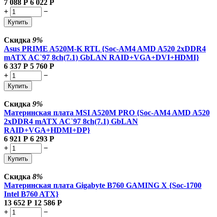
7 088
Р
6 022
Р
+
−
Купить
Скидка
9%
Asus PRIME A520M-K RTL {Soc-AM4 AMD A520 2xDDR4
mATX AC`97 8ch(7.1) GbLAN RAID+VGA+DVI+HDMI}
6 337
Р
5 760
Р
+
−
Купить
Скидка
9%
Материнская плата MSI A520M PRO {Soc-AM4 AMD A520
2xDDR4 mATX AC`97 8ch(7.1) GbLAN
RAID+VGA+HDMI+DP}
6 921
Р
6 293
Р
+
−
Купить
Скидка
8%
Материнская плата Gigabyte B760 GAMING X {Soc-1700
Intel B760 ATX}
13 652
Р
12 586
Р
+
−