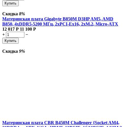
Купить
Скидка
8%
Материнская плата Gigabyte B850M D3HP AM5, AMD
B850, 4xDDR5-5200 МГц, 2xPCI-Ex16, 2xM.2, Micro-ATX
12 017
Р
11 100
Р
+
−
Купить
Скидка
9%
Материнская плата CBR B450M Challenger {Socket AM4,