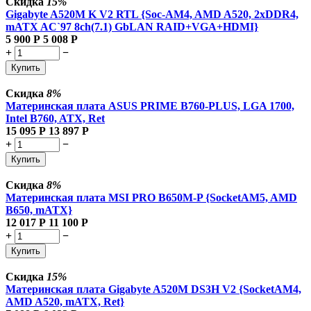
Скидка
15%
Gigabyte A520M K V2 RTL {Soc-AM4, AMD A520, 2xDDR4,
mATX AC`97 8ch(7.1) GbLAN RAID+VGA+HDMI}
5 900
Р
5 008
Р
+
−
Купить
Скидка
8%
Материнская плата ASUS PRIME B760-PLUS, LGA 1700,
Intel B760, ATX, Ret
15 095
Р
13 897
Р
+
−
Купить
Скидка
8%
Материнская плата MSI PRO B650M-P {SocketAM5, AMD
B650, mATX}
12 017
Р
11 100
Р
+
−
Купить
Скидка
15%
Материнская плата Gigabyte A520M DS3H V2 {SocketAM4,
AMD A520, mATX, Ret}