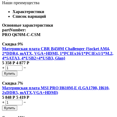
Наши преимущества
Характеристики
Список вариаций
Основные характеристики
partNumber:
PRO Q670M-C-CSM
Скидка
9%
Материнская плата CBR B450M Challenger {Socket AM4,
2*DDR4, mATX, VGA+HDMI, 1*PCIEx16/1*PCIEx1/1*M.2,
4*SATA3, 4*USB2+4*USB3, Glan}
5 358
Р
4 877
Р
+
−
Купить
Скидка
7%
Материнская плата MSI PRO H610M-E (LGA1700, H610,
2xDDR5, mATX,VGA+HDMI)
5 848
Р
5 419
Р
+
−
Купить