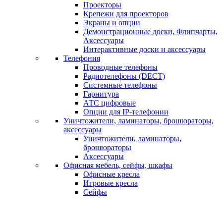
Проекторы
Крепежи для проекторов
Экраны и опции
Демонстрационные доски, Флипчарты,
Аксессуары
Интерактивные доски и аксессуары
Телефония
Проводные телефоны
Радиотелефоны (DECT)
Системные телефоны
Гарнитура
АТС цифровые
Опции для IP-телефонии
Уничтожители, ламинаторы, брошюраторы,
аксессуары
Уничтожители, ламинаторы,
брошюраторы
Аксессуары
Офисная мебель, сейфы, шкафы
Офисные кресла
Игровые кресла
Сейфы