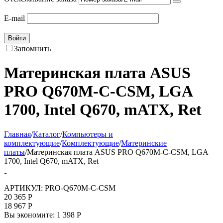
E-mail
Войти
Запомнить
Материнская плата ASUS
PRO Q670M-C-CSM, LGA
1700, Intel Q670, mATX, Ret
Главная
/
Каталог
/
Компьютеры и
комплектующие
/
Комплектующие
/
Материнские
платы
/
Материнская плата ASUS PRO Q670M-C-CSM, LGA
1700, Intel Q670, mATX, Ret
АРТИКУЛ:
PRO-Q670M-C-CSM
20 365
Р
18 967
Р
Вы экономите:
1 398
Р