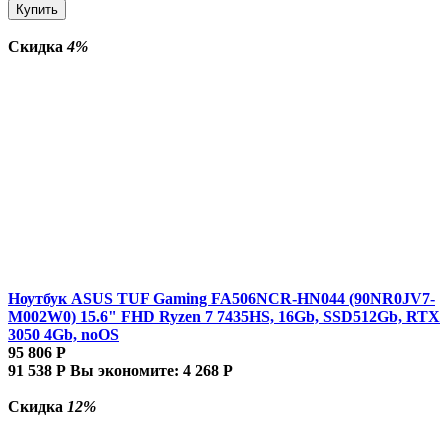
Купить
Скидка
4%
Ноутбук ASUS TUF Gaming FA506NCR-HN044 (90NR0JV7-
M002W0) 15.6" FHD Ryzen 7 7435HS, 16Gb, SSD512Gb, RTX
3050 4Gb, noOS
95 806
Р
91 538
Р
Вы экономите:
4 268
Р
Скидка
12%