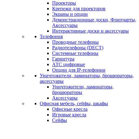
Проекторы
Крепежи для проекторов
Экраны и опции
Демонстрационные доски, Флипчарты,
Аксессуары
Интерактивные доски и аксессуары
Телефония
Проводные телефоны
Радиотелефоны (DECT)
Системные телефоны
Гарнитура
АТС цифровые
Опции для IP-телефонии
Уничтожители, ламинаторы, брошюраторы,
аксессуары
Уничтожители, ламинаторы,
брошюраторы
Аксессуары
Офисная мебель, сейфы, шкафы
Офисные кресла
Игровые кресла
Сейфы