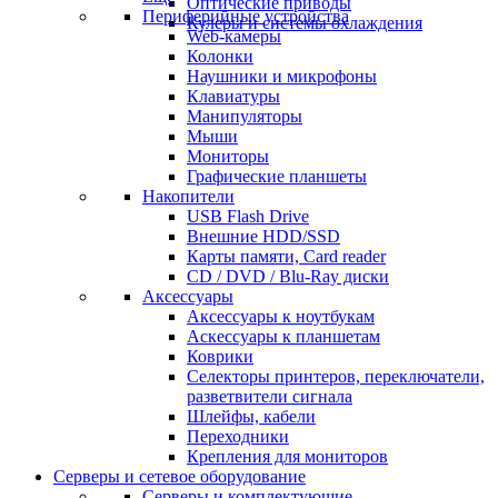
Оптические приводы
Периферийные устройства
Кулеры и системы охлаждения
Web-камеры
Колонки
Наушники и микрофоны
Клавиатуры
Манипуляторы
Мыши
Мониторы
Графические планшеты
Накопители
USB Flash Drive
Внешние HDD/SSD
Карты памяти, Card reader
CD / DVD / Blu-Ray диски
Аксессуары
Аксессуары к ноутбукам
Аскессуары к планшетам
Коврики
Селекторы принтеров, переключатели,
разветвители сигнала
Шлейфы, кабели
Переходники
Крепления для мониторов
Серверы и сетевое оборудование
Серверы и комплектующие