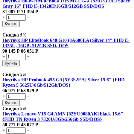
Ноутбук Huawei MateBook D16 MCLG-X (53013YDL) Space
Gray 16" FHD i5-13420H/16GB/512GB SSD/DOS
81 087
Р
71 394
Р
+
−
Купить
Скидка
5%
Ноутбук HP EliteBook 640 G10 (8A600EA) Silver 14" FHD i5-
1335U, 16GB, 512GB SSD, DOS
90 145
Р
86 051
Р
+
−
Купить
Скидка
5%
Ноутбук HP Probook 455 G9 [5Y3S2EA] Silver 15.6" {FHD
Ryzen 5 5625U/8Gb/512Gb/DOS}
66 977
Р
63 929
Р
+
−
Купить
Скидка
5%
Ноутбук Lenovo V15 G4 AMN [82YU0080AK] black 15.6"
{FHD TN Ryzen 3 7320U/8Gb/256Gb SSD/DOS}
50 777
Р
48 077
Р
+
−