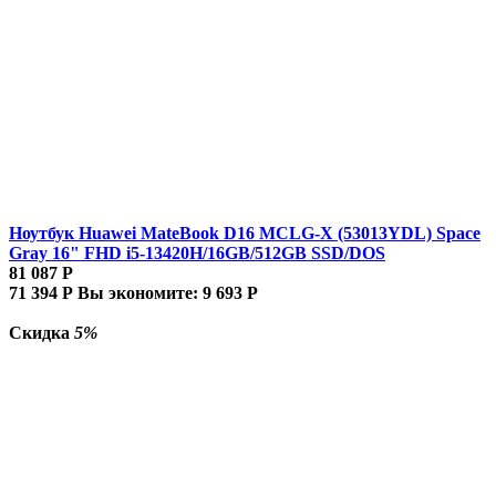
Ноутбук Huawei MateBook D16 MCLG-X (53013YDL) Space
Gray 16" FHD i5-13420H/16GB/512GB SSD/DOS
81 087
Р
71 394
Р
Вы экономите:
9 693
Р
Скидка
5%