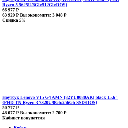
Ryzen 5 5625U/8Gb/512Gb/DOS}
66 977
Р
63 929
Р
Вы экономите:
3 048
Р
Скидка
5%
Ноутбук Lenovo V15 G4 AMN [82YU0080AK] black 15.6"
{FHD TN Ryzen 3 7320U/8Gb/256Gb SSD/DOS}
50 777
Р
48 077
Р
Вы экономите:
2 700
Р
Кабинет покупателя
Войти