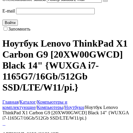
E-mail
Войти
Запомнить
Ноутбук Lenovo ThinkPad X1
Carbon G9 [20XW00GWCD]
Black 14" {WUXGA i7-
1165G7/16Gb/512Gb
SSD/LTE/W11/pi.}
Главная
/
Каталог
/
Компьютеры и
комплектующие
/
Компьютеры
/
Ноутбуки
/
Ноутбук Lenovo
ThinkPad X1 Carbon G9 [20XW00GWCD] Black 14" {WUXGA
i7-1165G7/16Gb/512Gb SSD/LTE/W11/pi.}