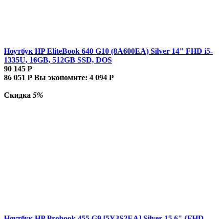
Ноутбук HP EliteBook 640 G10 (8A600EA) Silver 14" FHD i5-
1335U, 16GB, 512GB SSD, DOS
90 145
Р
86 051
Р
Вы экономите:
4 094
Р
Скидка
5%
Ноутбук HP Probook 455 G9 [5Y3S2EA] Silver 15.6" {FHD