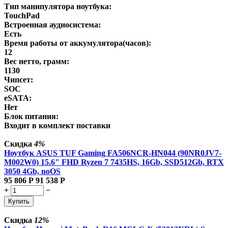
Тип манипулятора ноутбука:
TouchPad
Встроенная аудиосистема:
Есть
Время работы от аккумулятора(часов):
12
Вес нетто, грамм:
1130
Чипсет:
SOC
eSATA:
Нет
Блок питания:
Входит в комплект поставки
Скидка
4%
Ноутбук ASUS TUF Gaming FA506NCR-HN044 (90NR0JV7-
M002W0) 15.6" FHD Ryzen 7 7435HS, 16Gb, SSD512Gb, RTX
3050 4Gb, noOS
95 806
Р
91 538
Р
+
−
Купить
Скидка
12%