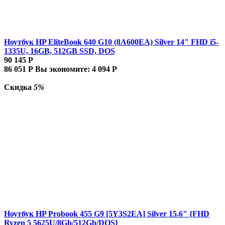
Ноутбук HP EliteBook 640 G10 (8A600EA) Silver 14" FHD i5-
1335U, 16GB, 512GB SSD, DOS
90 145
Р
86 051
Р
Вы экономите:
4 094
Р
Скидка
5%
Ноутбук HP Probook 455 G9 [5Y3S2EA] Silver 15.6" {FHD
Ryzen 5 5625U/8Gb/512Gb/DOS}