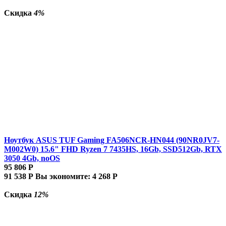
Скидка
4%
Ноутбук ASUS TUF Gaming FA506NCR-HN044 (90NR0JV7-
M002W0) 15.6" FHD Ryzen 7 7435HS, 16Gb, SSD512Gb, RTX
3050 4Gb, noOS
95 806
Р
91 538
Р
Вы экономите:
4 268
Р
Скидка
12%