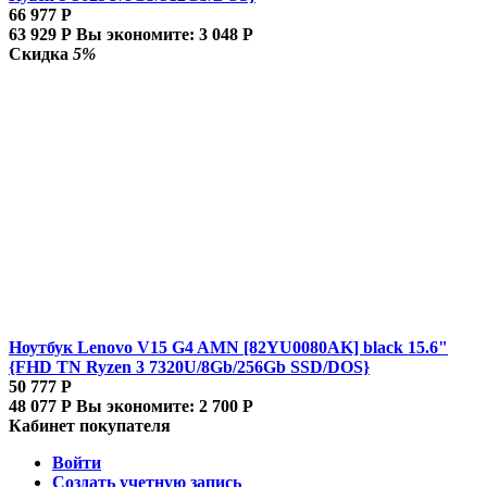
66 977
Р
63 929
Р
Вы экономите:
3 048
Р
Скидка
5%
Ноутбук Lenovo V15 G4 AMN [82YU0080AK] black 15.6"
{FHD TN Ryzen 3 7320U/8Gb/256Gb SSD/DOS}
50 777
Р
48 077
Р
Вы экономите:
2 700
Р
Кабинет покупателя
Войти
Создать учетную запись