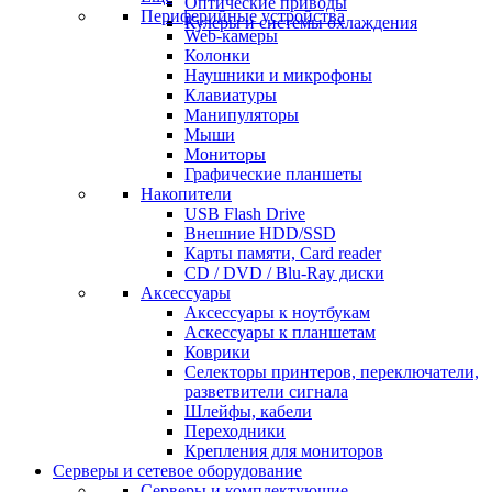
Оптические приводы
Периферийные устройства
Кулеры и системы охлаждения
Web-камеры
Колонки
Наушники и микрофоны
Клавиатуры
Манипуляторы
Мыши
Мониторы
Графические планшеты
Накопители
USB Flash Drive
Внешние HDD/SSD
Карты памяти, Card reader
CD / DVD / Blu-Ray диски
Аксессуары
Аксессуары к ноутбукам
Аскессуары к планшетам
Коврики
Селекторы принтеров, переключатели,
разветвители сигнала
Шлейфы, кабели
Переходники
Крепления для мониторов
Серверы и сетевое оборудование
Серверы и комплектующие