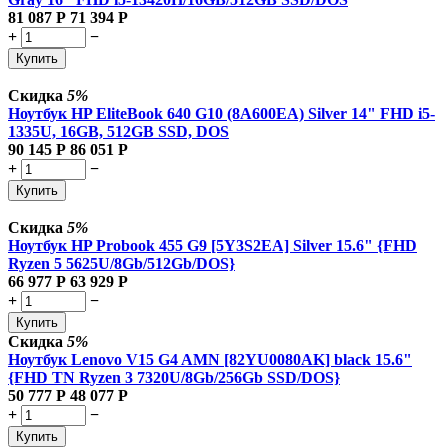
81 087
Р
71 394
Р
+
−
Купить
Скидка
5%
Ноутбук HP EliteBook 640 G10 (8A600EA) Silver 14" FHD i5-
1335U, 16GB, 512GB SSD, DOS
90 145
Р
86 051
Р
+
−
Купить
Скидка
5%
Ноутбук HP Probook 455 G9 [5Y3S2EA] Silver 15.6" {FHD
Ryzen 5 5625U/8Gb/512Gb/DOS}
66 977
Р
63 929
Р
+
−
Купить
Скидка
5%
Ноутбук Lenovo V15 G4 AMN [82YU0080AK] black 15.6"
{FHD TN Ryzen 3 7320U/8Gb/256Gb SSD/DOS}
50 777
Р
48 077
Р
+
−
Купить