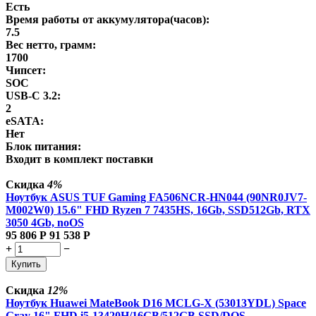
Есть
Время работы от аккумулятора(часов):
7.5
Вес нетто, грамм:
1700
Чипсет:
SOC
USB-C 3.2:
2
eSATA:
Нет
Блок питания:
Входит в комплект поставки
Скидка
4%
Ноутбук ASUS TUF Gaming FA506NCR-HN044 (90NR0JV7-
M002W0) 15.6" FHD Ryzen 7 7435HS, 16Gb, SSD512Gb, RTX
3050 4Gb, noOS
95 806
Р
91 538
Р
+
−
Купить
Скидка
12%
Ноутбук Huawei MateBook D16 MCLG-X (53013YDL) Space
Gray 16" FHD i5-13420H/16GB/512GB SSD/DOS