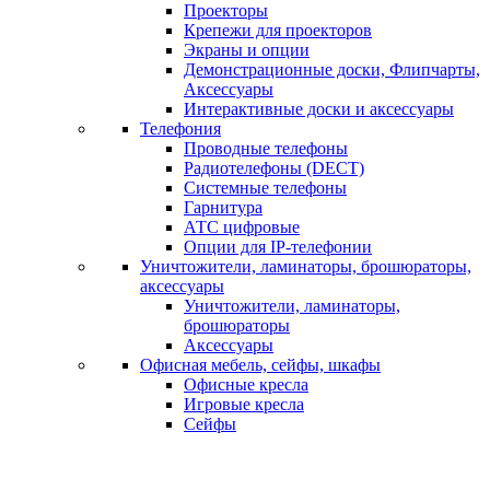
Проекторы
Крепежи для проекторов
Экраны и опции
Демонстрационные доски, Флипчарты,
Аксессуары
Интерактивные доски и аксессуары
Телефония
Проводные телефоны
Радиотелефоны (DECT)
Системные телефоны
Гарнитура
АТС цифровые
Опции для IP-телефонии
Уничтожители, ламинаторы, брошюраторы,
аксессуары
Уничтожители, ламинаторы,
брошюраторы
Аксессуары
Офисная мебель, сейфы, шкафы
Офисные кресла
Игровые кресла
Сейфы