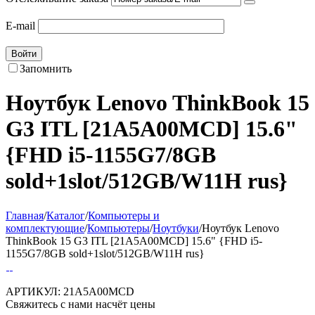
E-mail
Войти
Запомнить
Ноутбук Lenovo ThinkBook 15
G3 ITL [21A5A00MCD] 15.6"
{FHD i5-1155G7/8GB
sold+1slot/512GB/W11H rus}
Главная
/
Каталог
/
Компьютеры и
комплектующие
/
Компьютеры
/
Ноутбуки
/
Ноутбук Lenovo
ThinkBook 15 G3 ITL [21A5A00MCD] 15.6" {FHD i5-
1155G7/8GB sold+1slot/512GB/W11H rus}
АРТИКУЛ:
21A5A00MCD
Свяжитесь с нами насчёт цены