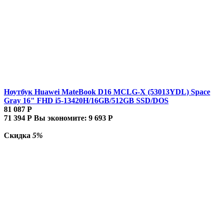
Ноутбук Huawei MateBook D16 MCLG-X (53013YDL) Space
Gray 16" FHD i5-13420H/16GB/512GB SSD/DOS
81 087
Р
71 394
Р
Вы экономите:
9 693
Р
Скидка
5%