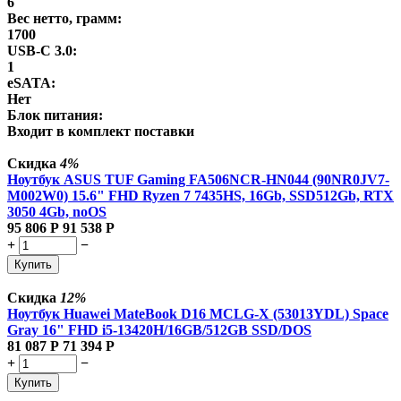
6
Вес нетто, грамм:
1700
USB-C 3.0:
1
eSATA:
Нет
Блок питания:
Входит в комплект поставки
Скидка
4%
Ноутбук ASUS TUF Gaming FA506NCR-HN044 (90NR0JV7-
M002W0) 15.6" FHD Ryzen 7 7435HS, 16Gb, SSD512Gb, RTX
3050 4Gb, noOS
95 806
Р
91 538
Р
+
−
Купить
Скидка
12%
Ноутбук Huawei MateBook D16 MCLG-X (53013YDL) Space
Gray 16" FHD i5-13420H/16GB/512GB SSD/DOS
81 087
Р
71 394
Р
+
−
Купить