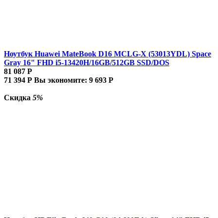
Ноутбук Huawei MateBook D16 MCLG-X (53013YDL) Space
Gray 16" FHD i5-13420H/16GB/512GB SSD/DOS
81 087
Р
71 394
Р
Вы экономите:
9 693
Р
Скидка
5%