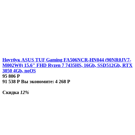
Ноутбук ASUS TUF Gaming FA506NCR-HN044 (90NR0JV7-
M002W0) 15.6" FHD Ryzen 7 7435HS, 16Gb, SSD512Gb, RTX
3050 4Gb, noOS
95 806
Р
91 538
Р
Вы экономите:
4 268
Р
Скидка
12%