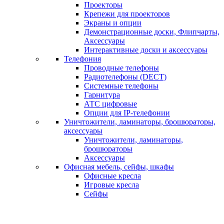
Проекторы
Крепежи для проекторов
Экраны и опции
Демонстрационные доски, Флипчарты,
Аксессуары
Интерактивные доски и аксессуары
Телефония
Проводные телефоны
Радиотелефоны (DECT)
Системные телефоны
Гарнитура
АТС цифровые
Опции для IP-телефонии
Уничтожители, ламинаторы, брошюраторы,
аксессуары
Уничтожители, ламинаторы,
брошюраторы
Аксессуары
Офисная мебель, сейфы, шкафы
Офисные кресла
Игровые кресла
Сейфы