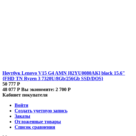
Ноутбук Lenovo V15 G4 AMN [82YU0080AK] black 15.6"
{FHD TN Ryzen 3 7320U/8Gb/256Gb SSD/DOS}
50 777
Р
48 077
Р
Вы экономите:
2 700
Р
Кабинет покупателя
Войти
Создать учетную запись
Заказы
Отложенные товары
Список сравнения