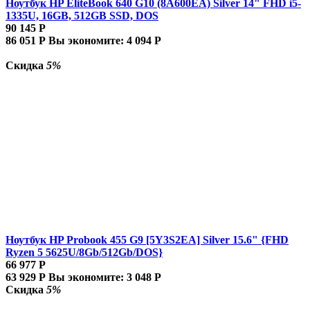
Ноутбук HP EliteBook 640 G10 (8A600EA) Silver 14" FHD i5-
1335U, 16GB, 512GB SSD, DOS
90 145
Р
86 051
Р
Вы экономите:
4 094
Р
Скидка
5%
Ноутбук HP Probook 455 G9 [5Y3S2EA] Silver 15.6" {FHD
Ryzen 5 5625U/8Gb/512Gb/DOS}
66 977
Р
63 929
Р
Вы экономите:
3 048
Р
Скидка
5%