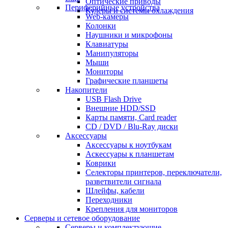
Оптические приводы
Периферийные устройства
Кулеры и системы охлаждения
Web-камеры
Колонки
Наушники и микрофоны
Клавиатуры
Манипуляторы
Мыши
Мониторы
Графические планшеты
Накопители
USB Flash Drive
Внешние HDD/SSD
Карты памяти, Card reader
CD / DVD / Blu-Ray диски
Аксессуары
Аксессуары к ноутбукам
Аскессуары к планшетам
Коврики
Селекторы принтеров, переключатели,
разветвители сигнала
Шлейфы, кабели
Переходники
Крепления для мониторов
Серверы и сетевое оборудование
Серверы и комплектующие