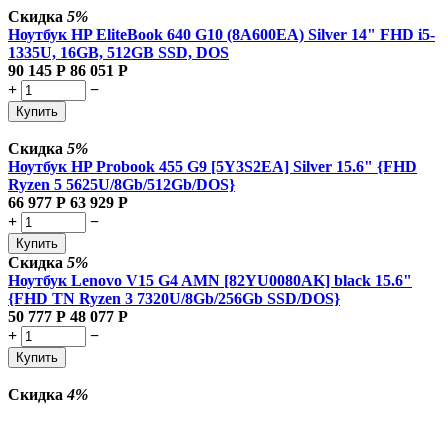
Скидка
5%
Ноутбук HP EliteBook 640 G10 (8A600EA) Silver 14" FHD i5-
1335U, 16GB, 512GB SSD, DOS
90 145
Р
86 051
Р
+
−
Купить
Скидка
5%
Ноутбук HP Probook 455 G9 [5Y3S2EA] Silver 15.6" {FHD
Ryzen 5 5625U/8Gb/512Gb/DOS}
66 977
Р
63 929
Р
+
−
Купить
Скидка
5%
Ноутбук Lenovo V15 G4 AMN [82YU0080AK] black 15.6"
{FHD TN Ryzen 3 7320U/8Gb/256Gb SSD/DOS}
50 777
Р
48 077
Р
+
−
Купить
Скидка
4%