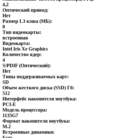
4,2
Оптический привод:
Нет
Размер L3 кэша (МБ):
8
Тип видеокарты:
встроенная
Видеокарта:
Intel Iris Xe Graphics
Количество ядер:
4
S/PDIF (Оптический):
Нет
Типы поддерживаемых карт:
SD
Объем жесткого диска (SSD) Гб:
512
Интерфейс накопителя ноутбука:
PCI-E
Модель процессора:
1135G7
Формат накопителя ноутбука:
M.2
Встроенные динамики:
Есть