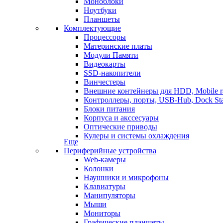
Моноблоки
Ноутбуки
Планшеты
Комплектующие
Процессоры
Материнские платы
Модули Памяти
Видеокарты
SSD-накопители
Винчестеры
Внешние контейнеры для HDD, Mobile r
Контроллеры, порты, USB-Hub, Dock Sta
Блоки питания
Корпуса и акссесуары
Оптические приводы
Кулеры и системы охлаждения
Еще
Периферийные устройства
Web-камеры
Колонки
Наушники и микрофоны
Клавиатуры
Манипуляторы
Мыши
Мониторы
Графические планшеты