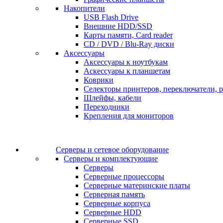
Накопители
USB Flash Drive
Внешние HDD/SSD
Карты памяти, Card reader
CD / DVD / Blu-Ray диски
Аксессуары
Аксессуары к ноутбукам
Аскессуары к планшетам
Коврики
Селекторы принтеров, переключатели, р
Шлейфы, кабели
Переходники
Крепления для мониторов
Серверы и сетевое оборудование
Серверы и комплектующие
Серверы
Серверные процессоры
Серверные материнские платы
Серверная память
Серверные корпуса
Серверные HDD
Серверные SSD