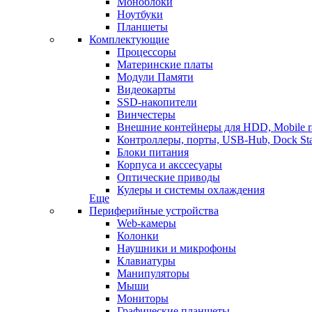
Моноблоки
Ноутбуки
Планшеты
Комплектующие
Процессоры
Материнские платы
Модули Памяти
Видеокарты
SSD-накопители
Винчестеры
Внешние контейнеры для HDD, Mobile r
Контроллеры, порты, USB-Hub, Dock Sta
Блоки питания
Корпуса и акссесуары
Оптические приводы
Кулеры и системы охлаждения
Еще
Периферийные устройства
Web-камеры
Колонки
Наушники и микрофоны
Клавиатуры
Манипуляторы
Мыши
Мониторы
Графические планшеты