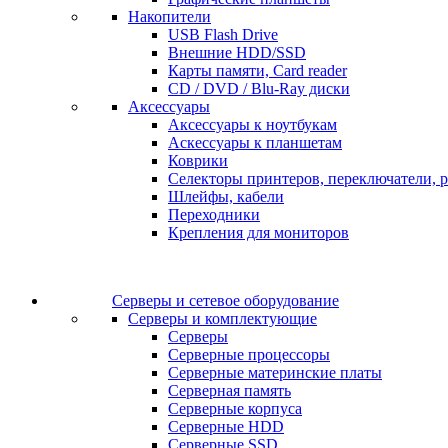
Накопители
USB Flash Drive
Внешние HDD/SSD
Карты памяти, Card reader
CD / DVD / Blu-Ray диски
Аксессуары
Аксессуары к ноутбукам
Аскессуары к планшетам
Коврики
Селекторы принтеров, переключатели, р
Шлейфы, кабели
Переходники
Крепления для мониторов
Серверы и сетевое оборудование
Серверы и комплектующие
Серверы
Серверные процессоры
Серверные материнские платы
Серверная память
Серверные корпуса
Серверные HDD
Серверные SSD