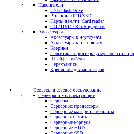
Накопители
USB Flash Drive
Внешние HDD/SSD
Карты памяти, Card reader
CD / DVD / Blu-Ray диски
Аксессуары
Аксессуары к ноутбукам
Аскессуары к планшетам
Коврики
Селекторы принтеров, переключатели, р
Шлейфы, кабели
Переходники
Крепления для мониторов
Серверы и сетевое оборудование
Серверы и комплектующие
Серверы
Серверные процессоры
Серверные материнские платы
Серверная память
Серверные корпуса
Серверные HDD
Серверные SSD