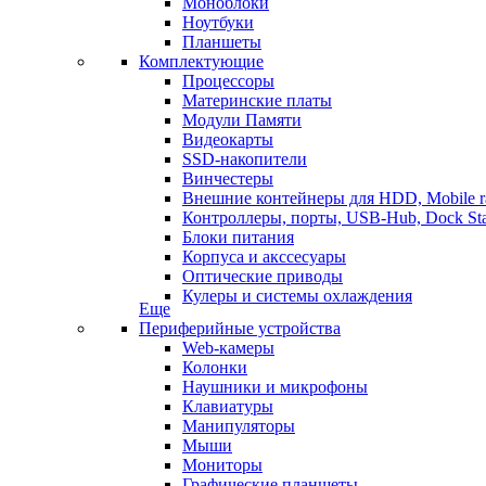
Моноблоки
Ноутбуки
Планшеты
Комплектующие
Процессоры
Материнские платы
Модули Памяти
Видеокарты
SSD-накопители
Винчестеры
Внешние контейнеры для HDD, Mobile r
Контроллеры, порты, USB-Hub, Dock Sta
Блоки питания
Корпуса и акссесуары
Оптические приводы
Кулеры и системы охлаждения
Еще
Периферийные устройства
Web-камеры
Колонки
Наушники и микрофоны
Клавиатуры
Манипуляторы
Мыши
Мониторы
Графические планшеты