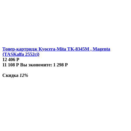
Тонер-картридж Kyocera-Mita TK-8345M , Magenta
{TASKalfa 2552ci}
12 406
Р
11 108
Р
Вы экономите:
1 298
Р
Скидка
12%