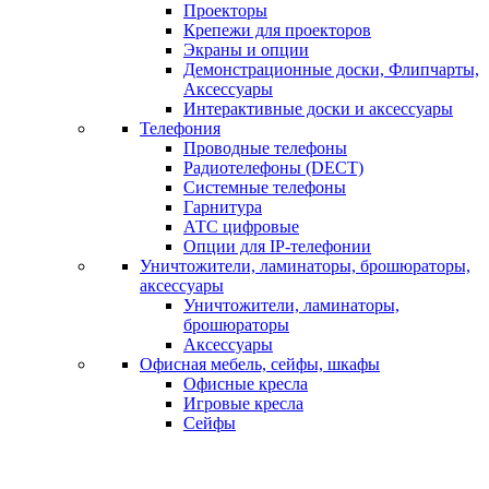
Проекторы
Крепежи для проекторов
Экраны и опции
Демонстрационные доски, Флипчарты,
Аксессуары
Интерактивные доски и аксессуары
Телефония
Проводные телефоны
Радиотелефоны (DECT)
Системные телефоны
Гарнитура
АТС цифровые
Опции для IP-телефонии
Уничтожители, ламинаторы, брошюраторы,
аксессуары
Уничтожители, ламинаторы,
брошюраторы
Аксессуары
Офисная мебель, сейфы, шкафы
Офисные кресла
Игровые кресла
Сейфы