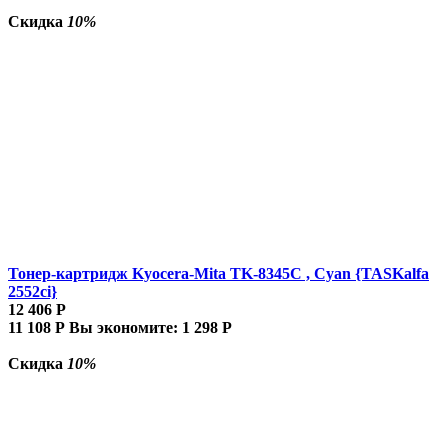
Скидка
10%
Тонер-картридж Kyocera-Mita TK-8345C , Cyan {TASKalfa
2552ci}
12 406
Р
11 108
Р
Вы экономите:
1 298
Р
Скидка
10%