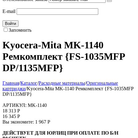
E-mail
Войти
Запомнить
Kyocera-Mita MK-1140
Ремкомплект {FS-1035MFP
DP/1135MFP}
Главная
/
Каталог
/
Расходные материалы
/
Оригинальные
картриджи
/
Kyocera-Mita MK-1140 Ремкомплект {FS-1035MFP
DP/1135MFP}
АРТИКУЛ:
MK-1140
18 313
Р
16 345
Р
Вы экономите:
1 967
Р
ДЕЙСТВУЕТ ДЛЯ ЮРЛИЦ ПРИ ОПЛАТЕ ПО Б/Н