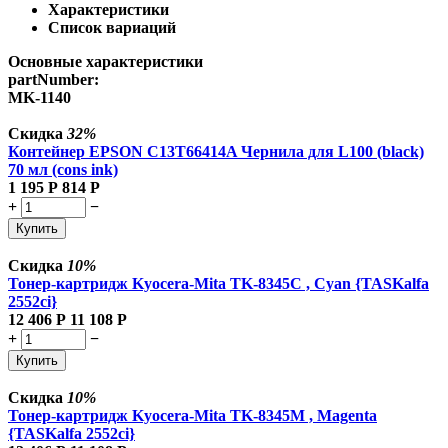
Характеристики
Список вариаций
Основные характеристики
partNumber:
MK-1140
Скидка
32%
Контейнер EPSON C13T66414A Чернила для L100 (black)
70 мл (cons ink)
1 195
Р
814
Р
+
−
Купить
Скидка
10%
Тонер-картридж Kyocera-Mita TK-8345C , Cyan {TASKalfa
2552ci}
12 406
Р
11 108
Р
+
−
Купить
Скидка
10%
Тонер-картридж Kyocera-Mita TK-8345M , Magenta
{TASKalfa 2552ci}