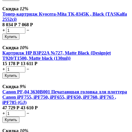
Скидка
12%
Тонер-картридж Kyocera-Mita TK-8345K , Black {TASKalfa
2552ci}
8 034
Р
7 068
Р
+
−
Купить
Скидка
10%
Картридж HP B3P22A №727, Matte Black {Designjet
T920/T1500, Matte black (130ml)}
15 178
Р
13 611
Р
+
−
Купить
Скидка
9%
Canon PF-04 3630B001 Печатающая головка для плоттера
Canon iPF755, iPF750, iPF655, iPF650, iPF760, iPF765 ,
iPF785 (GJ)
47 729
Р
43 610
Р
+
−
Купить
Скидка
10%