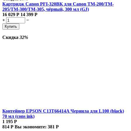
Картридж Canon PFI-320BK для Canon TM-200/TM-
205/TM-300/TM-305, чёрный, 300 мл (GJ)
16 029
Р
14 399
Р
+
−
Купить
Скидка
32%
Контейнер EPSON C13T66414A Чернила для L100 (black)
70 мл (cons ink)
1 195
Р
814
Р
Вы экономите:
381
Р