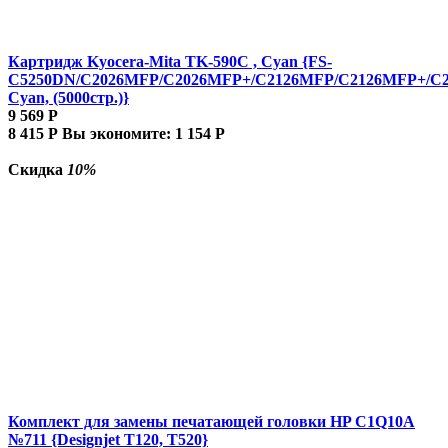
Картридж Kyocera-Mita TK-590C , Cyan {FS-
C5250DN/C2026MFP/C2026MFP+/C2126MFP/C2126MFP+/C
Cyan, (5000стр.)}
9 569
Р
8 415
Р
Вы экономите:
1 154
Р
Скидка
10%
Комплект для замены печатающей головки HP C1Q10A
№711 {Designjet T120, T520}