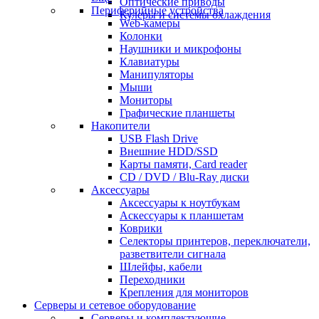
Оптические приводы
Периферийные устройства
Кулеры и системы охлаждения
Web-камеры
Колонки
Наушники и микрофоны
Клавиатуры
Манипуляторы
Мыши
Мониторы
Графические планшеты
Накопители
USB Flash Drive
Внешние HDD/SSD
Карты памяти, Card reader
CD / DVD / Blu-Ray диски
Аксессуары
Аксессуары к ноутбукам
Аскессуары к планшетам
Коврики
Селекторы принтеров, переключатели,
разветвители сигнала
Шлейфы, кабели
Переходники
Крепления для мониторов
Серверы и сетевое оборудование
Серверы и комплектующие