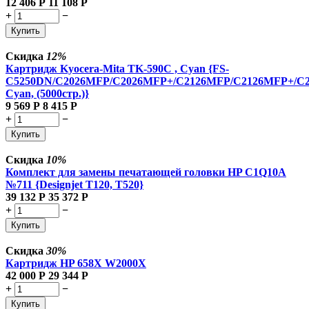
12 406
Р
11 108
Р
+
−
Купить
Скидка
12%
Картридж Kyocera-Mita TK-590C , Cyan {FS-
C5250DN/C2026MFP/C2026MFP+/C2126MFP/C2126MFP+/C
Cyan, (5000стр.)}
9 569
Р
8 415
Р
+
−
Купить
Скидка
10%
Комплект для замены печатающей головки HP C1Q10A
№711 {Designjet T120, T520}
39 132
Р
35 372
Р
+
−
Купить
Скидка
30%
Картридж HP 658X W2000X
42 000
Р
29 344
Р
+
−
Купить