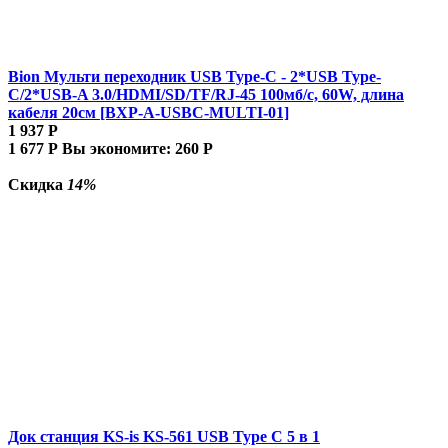
Bion Мульти переходник USB Type-C - 2*USB Type-
C/2*USB-A 3.0/HDMI/SD/TF/RJ-45 100мб/с, 60W, длина
кабеля 20см [BXP-A-USBC-MULTI-01]
1 937
Р
1 677
Р
Вы экономите:
260
Р
Скидка
14%
Док станция KS-is KS-561 USB Type C 5 в 1