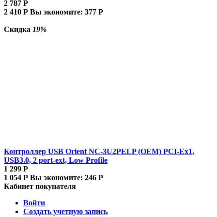
2 787
Р
2 410
Р
Вы экономите:
377
Р
Скидка
19%
Контроллер USB Orient NC-3U2PELP (OEM) PCI-Ex1,
USB3.0, 2 port-ext, Low Profile
1 299
Р
1 054
Р
Вы экономите:
246
Р
Кабинет покупателя
Войти
Создать учетную запись