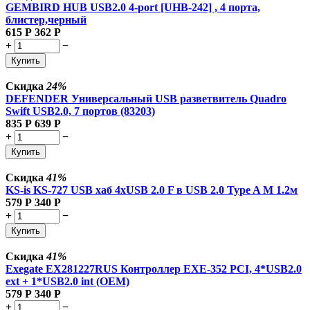
GEMBIRD HUB USB2.0 4-port [UHB-242] , 4 порта,
блистер,черный
615
Р
362
Р
+
−
Купить
Скидка
24%
DEFENDER Универсальный USB разветвитель Quadro
Swift USB2.0, 7 портов (83203)
835
Р
639
Р
+
−
Купить
Скидка
41%
KS-is KS-727 USB хаб 4xUSB 2.0 F в USB 2.0 Type A M 1.2м
579
Р
340
Р
+
−
Купить
Скидка
41%
Exegate EX281227RUS Контроллер EXE-352 PCI, 4*USB2.0
ext + 1*USB2.0 int (OEM)
579
Р
340
Р
+
−