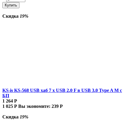
Купить
Скидка
19%
KS-is KS-568 USB хаб 7 x USB 2.0 F в USB 3.0 Type A M с
БП
1 264
Р
1 025
Р
Вы экономите:
239
Р
Скидка
19%