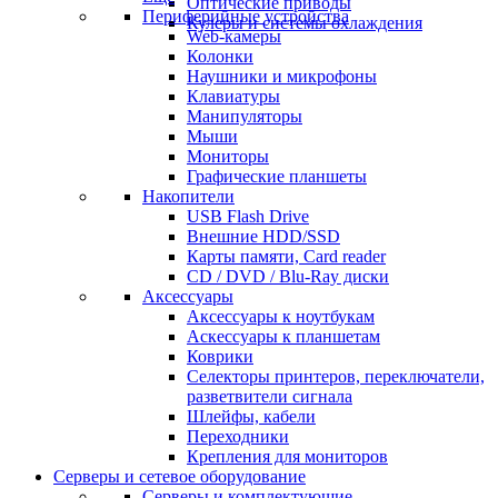
Оптические приводы
Периферийные устройства
Кулеры и системы охлаждения
Web-камеры
Колонки
Наушники и микрофоны
Клавиатуры
Манипуляторы
Мыши
Мониторы
Графические планшеты
Накопители
USB Flash Drive
Внешние HDD/SSD
Карты памяти, Card reader
CD / DVD / Blu-Ray диски
Аксессуары
Аксессуары к ноутбукам
Аскессуары к планшетам
Коврики
Селекторы принтеров, переключатели,
разветвители сигнала
Шлейфы, кабели
Переходники
Крепления для мониторов
Серверы и сетевое оборудование
Серверы и комплектующие