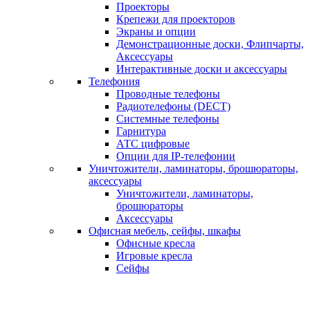
Проекторы
Крепежи для проекторов
Экраны и опции
Демонстрационные доски, Флипчарты,
Аксессуары
Интерактивные доски и аксессуары
Телефония
Проводные телефоны
Радиотелефоны (DECT)
Системные телефоны
Гарнитура
АТС цифровые
Опции для IP-телефонии
Уничтожители, ламинаторы, брошюраторы,
аксессуары
Уничтожители, ламинаторы,
брошюраторы
Аксессуары
Офисная мебель, сейфы, шкафы
Офисные кресла
Игровые кресла
Сейфы