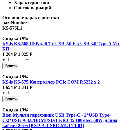
Характеристики
Список вариаций
Основные характеристики
partNumber:
KS-576L1
Скидка
19%
KS-is KS-568 USB хаб 7 x USB 2.0 F в USB 3.0 Type A M с
БП
1 264
Р
1 025
Р
+
−
Купить
Скидка
19%
KS-is KS-575 Контроллер PCIe COM RS232 x 2
1 654
Р
1 341
Р
+
−
Купить
Скидка
13%
Bion Мульти переходник USB Type-C - 2*USB Type-
C/2*USB-A 3.0/HDMI/SD/TF/RJ-45 100мб/с, 60W, длина
кабеля 20см [BXP-A-USBC-MULTI-01]