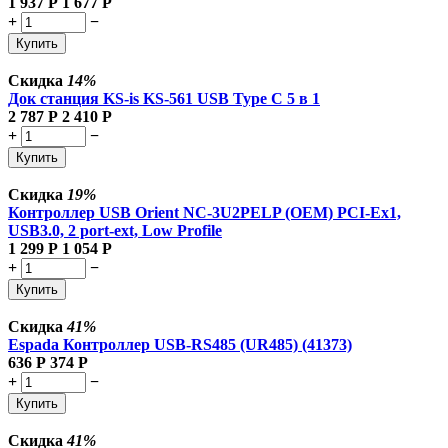
1 937
Р
1 677
Р
+
−
Купить
Скидка
14%
Док станция KS-is KS-561 USB Type C 5 в 1
2 787
Р
2 410
Р
+
−
Купить
Скидка
19%
Контроллер USB Orient NC-3U2PELP (OEM) PCI-Ex1,
USB3.0, 2 port-ext, Low Profile
1 299
Р
1 054
Р
+
−
Купить
Скидка
41%
Espada Контроллер USB-RS485 (UR485) (41373)
636
Р
374
Р
+
−
Купить
Скидка
41%