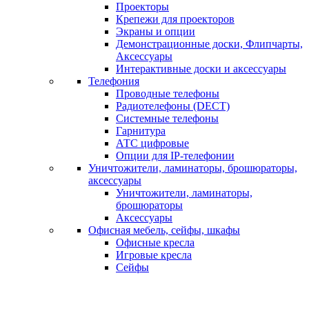
Проекторы
Крепежи для проекторов
Экраны и опции
Демонстрационные доски, Флипчарты,
Аксессуары
Интерактивные доски и аксессуары
Телефония
Проводные телефоны
Радиотелефоны (DECT)
Системные телефоны
Гарнитура
АТС цифровые
Опции для IP-телефонии
Уничтожители, ламинаторы, брошюраторы,
аксессуары
Уничтожители, ламинаторы,
брошюраторы
Аксессуары
Офисная мебель, сейфы, шкафы
Офисные кресла
Игровые кресла
Сейфы