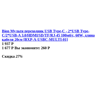
Bion Мульти переходник USB Type-C - 2*USB Type-
C/2*USB-A 3.0/HDMI/SD/TF/RJ-45 100мб/с, 60W, длина
кабеля 20см [BXP-A-USBC-MULTI-01]
1 937
Р
1 677
Р
Вы экономите:
260
Р
Скидка
27%