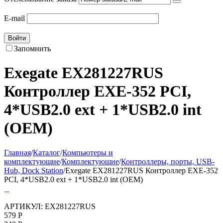
E-mail
Войти
Запомнить
Exegate EX281227RUS
Контроллер EXE-352 PCI,
4*USB2.0 ext + 1*USB2.0 int
(OEM)
Главная
/
Каталог
/
Компьютеры и
комплектующие
/
Комплектующие
/
Контроллеры, порты, USB-
Hub, Dock Station
/
Exegate EX281227RUS Контроллер EXE-352
PCI, 4*USB2.0 ext + 1*USB2.0 int (OEM)
АРТИКУЛ:
EX281227RUS
579
Р