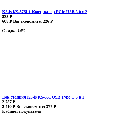
KS-is KS-576L1 Контроллер PCIe USB 3.0 x 2
833
Р
608
Р
Вы экономите:
226
Р
Скидка
14%
Док станция KS-is KS-561 USB Type C 5 в 1
2 787
Р
2 410
Р
Вы экономите:
377
Р
Кабинет покупателя