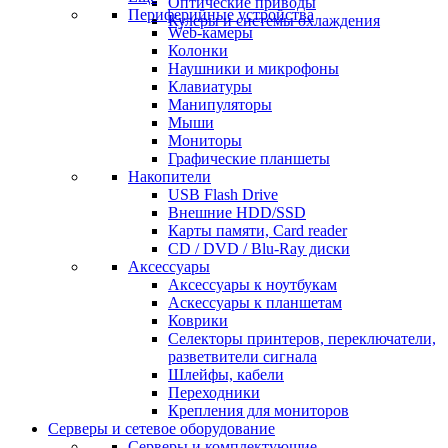
Оптические приводы
Периферийные устройства
Кулеры и системы охлаждения
Web-камеры
Колонки
Наушники и микрофоны
Клавиатуры
Манипуляторы
Мыши
Мониторы
Графические планшеты
Накопители
USB Flash Drive
Внешние HDD/SSD
Карты памяти, Card reader
CD / DVD / Blu-Ray диски
Аксессуары
Аксессуары к ноутбукам
Аскессуары к планшетам
Коврики
Селекторы принтеров, переключатели,
разветвители сигнала
Шлейфы, кабели
Переходники
Крепления для мониторов
Серверы и сетевое оборудование
Серверы и комплектующие