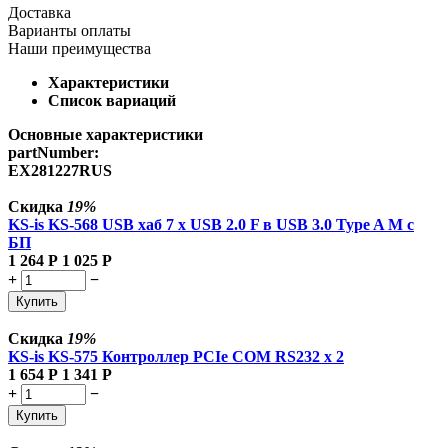
Доставка
Варианты оплаты
Наши преимущества
Характеристики
Список вариаций
Основные характеристики
partNumber:
EX281227RUS
Скидка
19%
KS-is KS-568 USB хаб 7 x USB 2.0 F в USB 3.0 Type A M с
БП
1 264
Р
1 025
Р
+
−
Купить
Скидка
19%
KS-is KS-575 Контроллер PCIe COM RS232 x 2
1 654
Р
1 341
Р
+
−
Купить