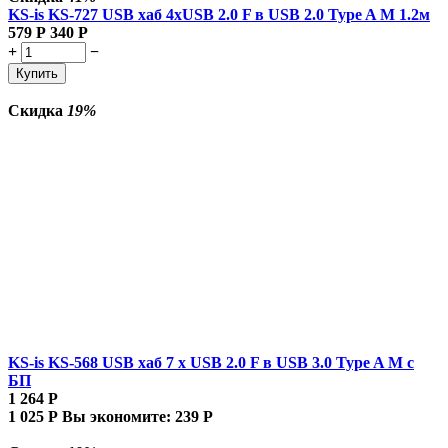
KS-is KS-727 USB хаб 4xUSB 2.0 F в USB 2.0 Type A M 1.2м
579
Р
340
Р
+
−
Купить
Скидка
19%
KS-is KS-568 USB хаб 7 x USB 2.0 F в USB 3.0 Type A M с
БП
1 264
Р
1 025
Р
Вы экономите:
239
Р