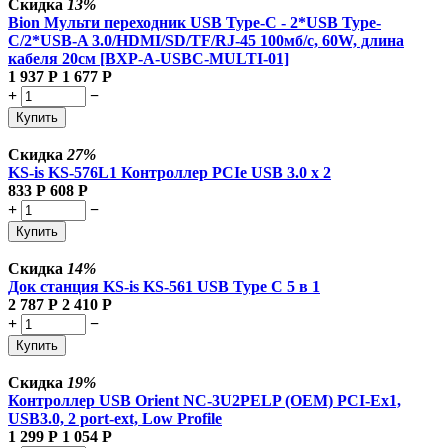
Скидка
13%
Bion Мульти переходник USB Type-C - 2*USB Type-
C/2*USB-A 3.0/HDMI/SD/TF/RJ-45 100мб/с, 60W, длина
кабеля 20см [BXP-A-USBC-MULTI-01]
1 937
Р
1 677
Р
+
−
Купить
Скидка
27%
KS-is KS-576L1 Контроллер PCIe USB 3.0 x 2
833
Р
608
Р
+
−
Купить
Скидка
14%
Док станция KS-is KS-561 USB Type C 5 в 1
2 787
Р
2 410
Р
+
−
Купить
Скидка
19%
Контроллер USB Orient NC-3U2PELP (OEM) PCI-Ex1,
USB3.0, 2 port-ext, Low Profile
1 299
Р
1 054
Р