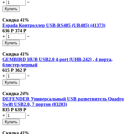
+
−
Купить
Скидка
41%
Espada Контроллер USB-RS485 (UR485) (41373)
636
Р
374
Р
+
−
Купить
Скидка
41%
GEMBIRD HUB USB2.0 4-port [UHB-242] , 4 порта,
блистер,черный
615
Р
362
Р
+
−
Купить
Скидка
24%
DEFENDER Универсальный USB разветвитель Quadro
Swift USB2.0, 7 портов (83203)
835
Р
639
Р
+
−
Купить
Скидка
41%