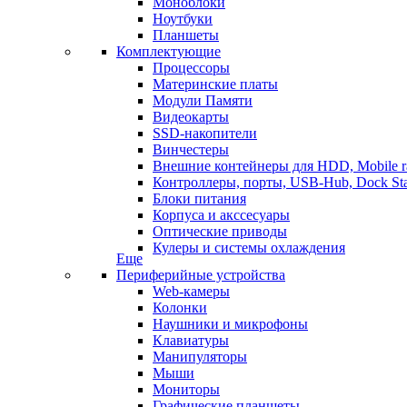
Моноблоки
Ноутбуки
Планшеты
Комплектующие
Процессоры
Материнские платы
Модули Памяти
Видеокарты
SSD-накопители
Винчестеры
Внешние контейнеры для HDD, Mobile r
Контроллеры, порты, USB-Hub, Dock Sta
Блоки питания
Корпуса и акссесуары
Оптические приводы
Кулеры и системы охлаждения
Еще
Периферийные устройства
Web-камеры
Колонки
Наушники и микрофоны
Клавиатуры
Манипуляторы
Мыши
Мониторы
Графические планшеты