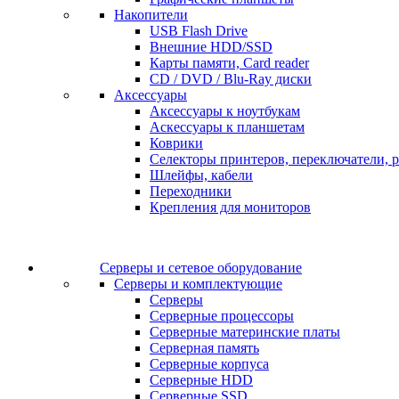
Накопители
USB Flash Drive
Внешние HDD/SSD
Карты памяти, Card reader
CD / DVD / Blu-Ray диски
Аксессуары
Аксессуары к ноутбукам
Аскессуары к планшетам
Коврики
Селекторы принтеров, переключатели, р
Шлейфы, кабели
Переходники
Крепления для мониторов
Серверы и сетевое оборудование
Серверы и комплектующие
Серверы
Серверные процессоры
Серверные материнские платы
Серверная память
Серверные корпуса
Серверные HDD
Серверные SSD