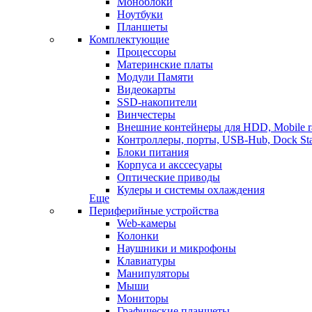
Моноблоки
Ноутбуки
Планшеты
Комплектующие
Процессоры
Материнские платы
Модули Памяти
Видеокарты
SSD-накопители
Винчестеры
Внешние контейнеры для HDD, Mobile r
Контроллеры, порты, USB-Hub, Dock Sta
Блоки питания
Корпуса и акссесуары
Оптические приводы
Кулеры и системы охлаждения
Еще
Периферийные устройства
Web-камеры
Колонки
Наушники и микрофоны
Клавиатуры
Манипуляторы
Мыши
Мониторы
Графические планшеты