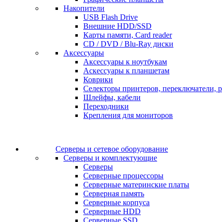
Накопители
USB Flash Drive
Внешние HDD/SSD
Карты памяти, Card reader
CD / DVD / Blu-Ray диски
Аксессуары
Аксессуары к ноутбукам
Аскессуары к планшетам
Коврики
Селекторы принтеров, переключатели, р
Шлейфы, кабели
Переходники
Крепления для мониторов
Серверы и сетевое оборудование
Серверы и комплектующие
Серверы
Серверные процессоры
Серверные материнские платы
Серверная память
Серверные корпуса
Серверные HDD
Серверные SSD