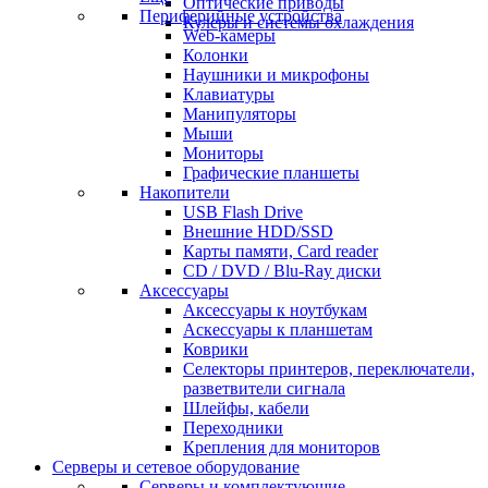
Оптические приводы
Периферийные устройства
Кулеры и системы охлаждения
Web-камеры
Колонки
Наушники и микрофоны
Клавиатуры
Манипуляторы
Мыши
Мониторы
Графические планшеты
Накопители
USB Flash Drive
Внешние HDD/SSD
Карты памяти, Card reader
CD / DVD / Blu-Ray диски
Аксессуары
Аксессуары к ноутбукам
Аскессуары к планшетам
Коврики
Селекторы принтеров, переключатели,
разветвители сигнала
Шлейфы, кабели
Переходники
Крепления для мониторов
Серверы и сетевое оборудование
Серверы и комплектующие