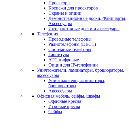
Проекторы
Крепежи для проекторов
Экраны и опции
Демонстрационные доски, Флипчарты,
Аксессуары
Интерактивные доски и аксессуары
Телефония
Проводные телефоны
Радиотелефоны (DECT)
Системные телефоны
Гарнитура
АТС цифровые
Опции для IP-телефонии
Уничтожители, ламинаторы, брошюраторы,
аксессуары
Уничтожители, ламинаторы,
брошюраторы
Аксессуары
Офисная мебель, сейфы, шкафы
Офисные кресла
Игровые кресла
Сейфы