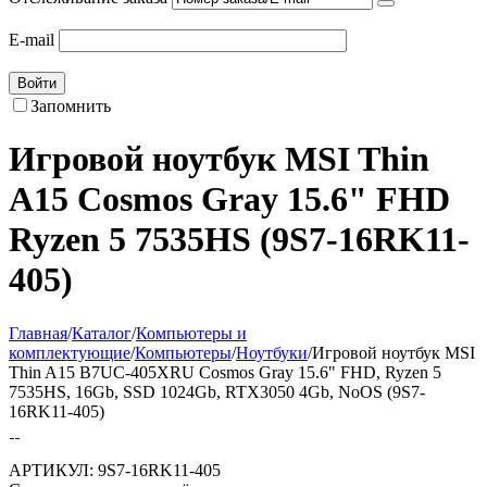
E-mail
Войти
Запомнить
Игровой ноутбук MSI Thin
A15 Cosmos Gray 15.6" FHD
Ryzen 5 7535HS (9S7-16RK11-
405)
Главная
/
Каталог
/
Компьютеры и
комплектующие
/
Компьютеры
/
Ноутбуки
/
Игровой ноутбук MSI
Thin A15 B7UC-405XRU Cosmos Gray 15.6" FHD, Ryzen 5
7535HS, 16Gb, SSD 1024Gb, RTX3050 4Gb, NoOS (9S7-
16RK11-405)
АРТИКУЛ:
9S7-16RK11-405