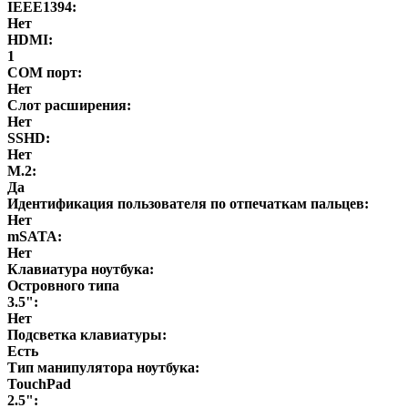
IEEE1394:
Нет
HDMI:
1
COM порт:
Нет
Слот расширения:
Нет
SSHD:
Нет
M.2:
Да
Идентификация пользователя по отпечаткам пальцев:
Нет
mSATA:
Нет
Клавиатура ноутбука:
Островного типа
3.5":
Нет
Подсветка клавиатуры:
Есть
Тип манипулятора ноутбука:
TouchPad
2.5":