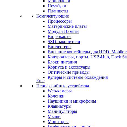
Моноблоки
Ноутбуки
Планшеты
Комплектующие
Процессоры
Материнские платы
Модули Памяти
Видеокарты
SSD-накопители
Винчестеры
Внешние контейнеры для HDD, Mobile r
Контроллеры, порты, USB-Hub, Dock Sta
Блоки питания
Корпуса и акссесуары
Оптические приводы
Кулеры и системы охлаждения
Еще
Периферийные устройства
Web-камеры
Колонки
Наушники и микрофоны
Клавиатуры
Манипуляторы
Мыши
Мониторы
Графические планшеты