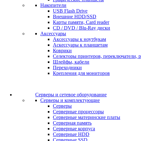
Накопители
USB Flash Drive
Внешние HDD/SSD
Карты памяти, Card reader
CD / DVD / Blu-Ray диски
Аксессуары
Аксессуары к ноутбукам
Аскессуары к планшетам
Коврики
Селекторы принтеров, переключатели, р
Шлейфы, кабели
Переходники
Крепления для мониторов
Серверы и сетевое оборудование
Серверы и комплектующие
Серверы
Серверные процессоры
Серверные материнские платы
Серверная память
Серверные корпуса
Серверные HDD
Серверные SSD