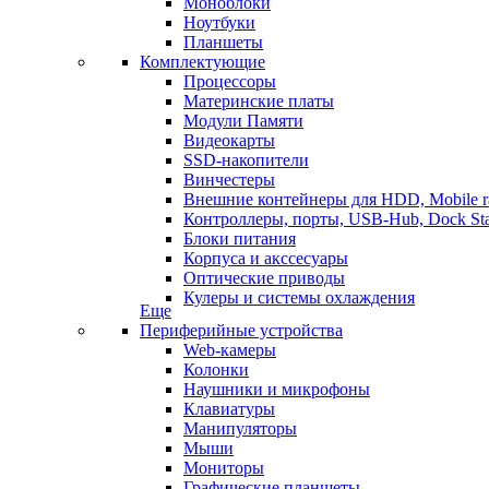
Моноблоки
Ноутбуки
Планшеты
Комплектующие
Процессоры
Материнские платы
Модули Памяти
Видеокарты
SSD-накопители
Винчестеры
Внешние контейнеры для HDD, Mobile r
Контроллеры, порты, USB-Hub, Dock Sta
Блоки питания
Корпуса и акссесуары
Оптические приводы
Кулеры и системы охлаждения
Еще
Периферийные устройства
Web-камеры
Колонки
Наушники и микрофоны
Клавиатуры
Манипуляторы
Мыши
Мониторы
Графические планшеты