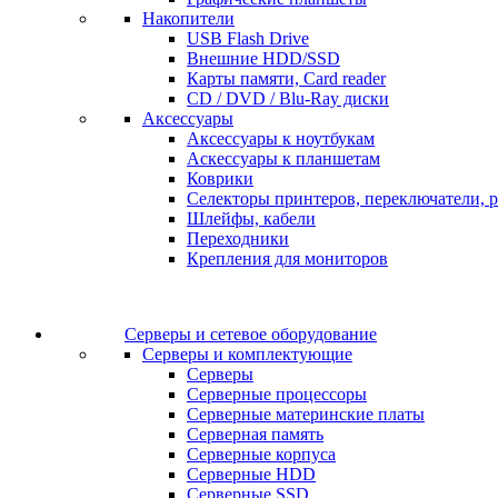
Накопители
USB Flash Drive
Внешние HDD/SSD
Карты памяти, Card reader
CD / DVD / Blu-Ray диски
Аксессуары
Аксессуары к ноутбукам
Аскессуары к планшетам
Коврики
Селекторы принтеров, переключатели, р
Шлейфы, кабели
Переходники
Крепления для мониторов
Серверы и сетевое оборудование
Серверы и комплектующие
Серверы
Серверные процессоры
Серверные материнские платы
Серверная память
Серверные корпуса
Серверные HDD
Серверные SSD