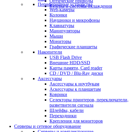
Оптические приводы
Периферийные устройства
Кулеры и системы охлаждения
Web-камеры
Колонки
Наушники и микрофоны
Клавиатуры
Манипуляторы
Мыши
Мониторы
Графические планшеты
Накопители
USB Flash Drive
Внешние HDD/SSD
Карты памяти, Card reader
CD / DVD / Blu-Ray диски
Аксессуары
Аксессуары к ноутбукам
Аскессуары к планшетам
Коврики
Селекторы принтеров, переключатели,
разветвители сигнала
Шлейфы, кабели
Переходники
Крепления для мониторов
Серверы и сетевое оборудование
Серверы и комплектующие