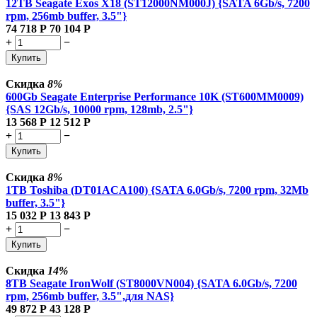
12TB Seagate Exos X18 (ST12000NM000J) {SATA 6Gb/s, 7200
rpm, 256mb buffer, 3.5"}
74 718
Р
70 104
Р
+
−
Купить
Скидка
8%
600Gb Seagate Enterprise Performance 10K (ST600MM0009)
{SAS 12Gb/s, 10000 rpm, 128mb, 2.5"}
13 568
Р
12 512
Р
+
−
Купить
Скидка
8%
1TB Toshiba (DT01ACA100) {SATA 6.0Gb/s, 7200 rpm, 32Mb
buffer, 3.5"}
15 032
Р
13 843
Р
+
−
Купить
Скидка
14%
8TB Seagate IronWolf (ST8000VN004) {SATA 6.0Gb/s, 7200
rpm, 256mb buffer, 3.5",для NAS}
49 872
Р
43 128
Р