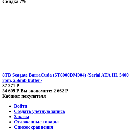
Скидка
7%
8TB Seagate BarraCuda (ST8000DM004) {Serial ATA III, 5400
rpm, 256mb buffer}
37 271
Р
34 609
Р
Вы экономите:
2 662
Р
Кабинет покупателя
Войти
Создать учетную запись
Заказы
Отложенные товары
Список сравнения