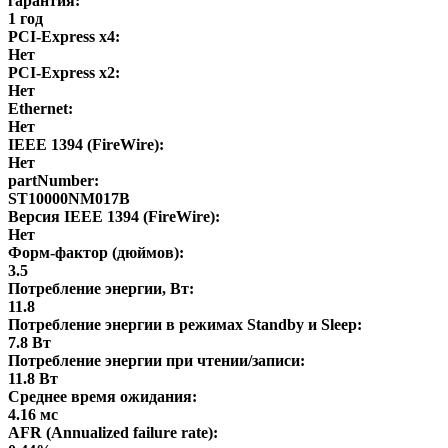
гарантия:
1 год
PCI-Express x4:
Нет
PCI-Express x2:
Нет
Ethernet:
Нет
IEEE 1394 (FireWire):
Нет
partNumber:
ST10000NM017B
Версия IEEE 1394 (FireWire):
Нет
Форм-фактор (дюймов):
3.5
Потребление энергии, Вт:
11.8
Потребление энергии в режимах Standby и Sleep:
7.8 Вт
Потребление энергии при чтении/записи:
11.8 Вт
Среднее время ожидания:
4.16 мс
AFR (Annualized failure rate):