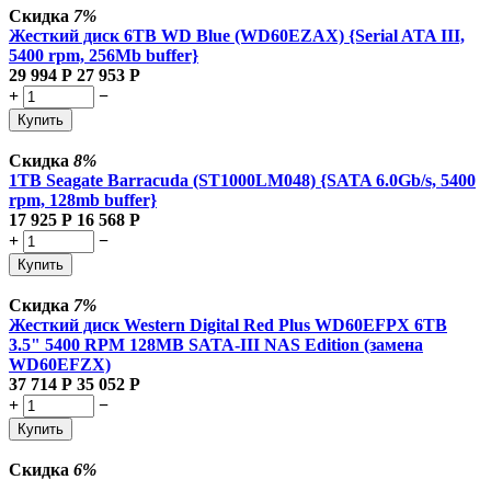
Скидка
7%
Жесткий диск 6TB WD Blue (WD60EZAX) {Serial ATA III,
5400 rpm, 256Mb buffer}
29 994
Р
27 953
Р
+
−
Купить
Скидка
8%
1TB Seagate Barracuda (ST1000LM048) {SATA 6.0Gb/s, 5400
rpm, 128mb buffer}
17 925
Р
16 568
Р
+
−
Купить
Скидка
7%
Жесткий диск Western Digital Red Plus WD60EFPX 6TB
3.5" 5400 RPM 128MB SATA-III NAS Edition (замена
WD60EFZX)
37 714
Р
35 052
Р
+
−
Купить
Скидка
6%