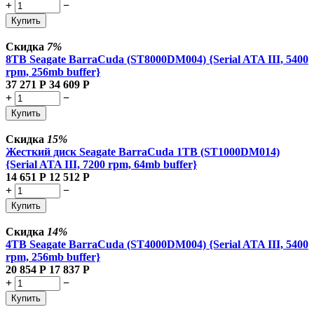
+
−
Купить
Скидка
7%
8TB Seagate BarraCuda (ST8000DM004) {Serial ATA III, 5400
rpm, 256mb buffer}
37 271
Р
34 609
Р
+
−
Купить
Скидка
15%
Жесткий диск Seagate BarraCuda 1TB (ST1000DM014)
{Serial ATA III, 7200 rpm, 64mb buffer}
14 651
Р
12 512
Р
+
−
Купить
Скидка
14%
4TB Seagate BarraCuda (ST4000DM004) {Serial ATA III, 5400
rpm, 256mb buffer}
20 854
Р
17 837
Р
+
−
Купить