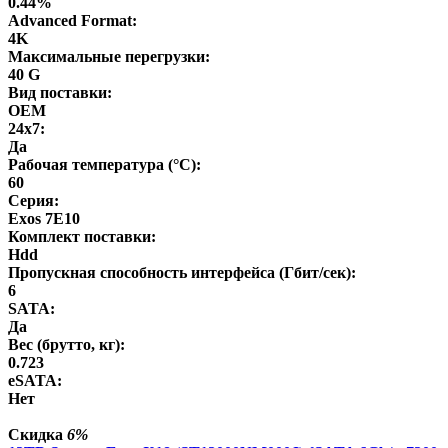
0.44%
Advanced Format:
4K
Максимальные перегрузки:
40 G
Вид поставки:
OEM
24x7:
Да
Рабочая температура (°C):
60
Серия:
Exos 7E10
Комплект поставки:
Hdd
Пропускная способность интерфейса (Гбит/сек):
6
SATA:
Да
Вес (брутто, кг):
0.723
eSATA:
Нет
Скидка
6%