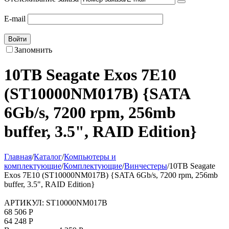
E-mail
Войти
Запомнить
10TB Seagate Exos 7E10
(ST10000NM017B) {SATA
6Gb/s, 7200 rpm, 256mb
buffer, 3.5", RAID Edition}
Главная
/
Каталог
/
Компьютеры и
комплектующие
/
Комплектующие
/
Винчестеры
/
10TB Seagate
Exos 7E10 (ST10000NM017B) {SATA 6Gb/s, 7200 rpm, 256mb
buffer, 3.5", RAID Edition}
АРТИКУЛ:
ST10000NM017B
68 506
Р
64 248
Р