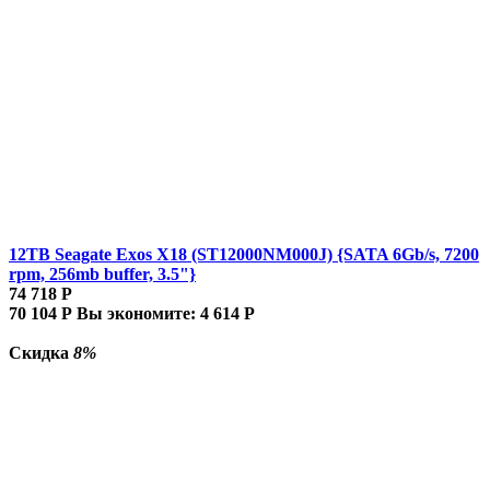
12TB Seagate Exos X18 (ST12000NM000J) {SATA 6Gb/s, 7200
rpm, 256mb buffer, 3.5"}
74 718
Р
70 104
Р
Вы экономите:
4 614
Р
Скидка
8%