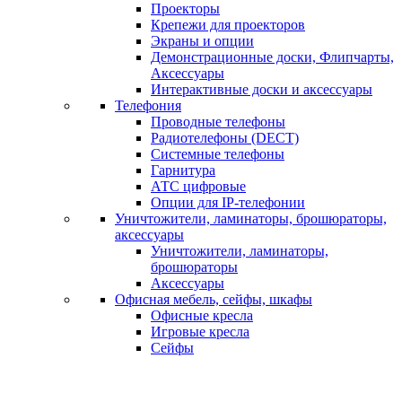
Проекторы
Крепежи для проекторов
Экраны и опции
Демонстрационные доски, Флипчарты,
Аксессуары
Интерактивные доски и аксессуары
Телефония
Проводные телефоны
Радиотелефоны (DECT)
Системные телефоны
Гарнитура
АТС цифровые
Опции для IP-телефонии
Уничтожители, ламинаторы, брошюраторы,
аксессуары
Уничтожители, ламинаторы,
брошюраторы
Аксессуары
Офисная мебель, сейфы, шкафы
Офисные кресла
Игровые кресла
Сейфы