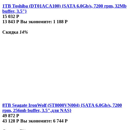
1TB Toshiba (DT01ACA100) {SATA 6.0Gb/s, 7200 rpm, 32Mb
buffer, 3.5"}
15 032
Р
13 843
Р
Вы экономите:
1 188
Р
Скидка
14%
8TB Seagate IronWolf (ST8000VN004) {SATA 6.0Gb/s, 7200
rpm, 256mb buffer, 3.5",для NAS}
49 872
Р
43 128
Р
Вы экономите:
6 744
Р