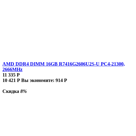
AMD DDR4 DIMM 16GB R7416G2606U2S-U PC4-21300,
2666MHz
11 335
Р
10 421
Р
Вы экономите:
914
Р
Скидка
8%