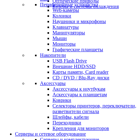
Оптические приводы
Периферийные устройства
Кулеры и системы охлаждения
Web-камеры
Колонки
Наушники и микрофоны
Клавиатуры
Манипуляторы
Мыши
Мониторы
Графические планшеты
Накопители
USB Flash Drive
Внешние HDD/SSD
Карты памяти, Card reader
CD / DVD / Blu-Ray диски
Аксессуары
Аксессуары к ноутбукам
Аскессуары к планшетам
Коврики
Селекторы принтеров, переключатели,
разветвители сигнала
Шлейфы, кабели
Переходники
Крепления для мониторов
Серверы и сетевое оборудование
Серверы и комплектующие