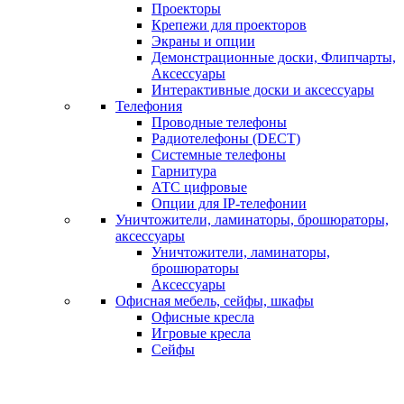
Проекторы
Крепежи для проекторов
Экраны и опции
Демонстрационные доски, Флипчарты,
Аксессуары
Интерактивные доски и аксессуары
Телефония
Проводные телефоны
Радиотелефоны (DECT)
Системные телефоны
Гарнитура
АТС цифровые
Опции для IP-телефонии
Уничтожители, ламинаторы, брошюраторы,
аксессуары
Уничтожители, ламинаторы,
брошюраторы
Аксессуары
Офисная мебель, сейфы, шкафы
Офисные кресла
Игровые кресла
Сейфы