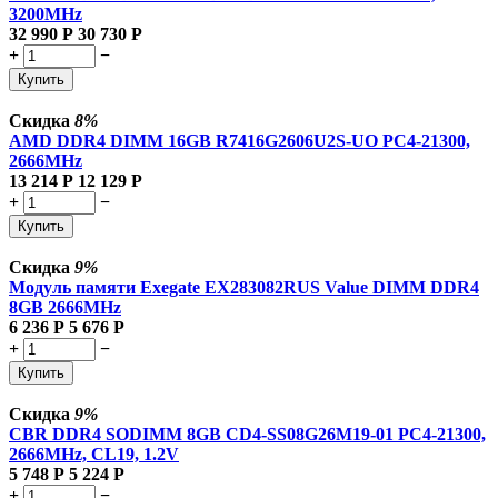
3200MHz
32 990
Р
30 730
Р
+
−
Купить
Скидка
8%
AMD DDR4 DIMM 16GB R7416G2606U2S-UO PC4-21300,
2666MHz
13 214
Р
12 129
Р
+
−
Купить
Скидка
9%
Модуль памяти Exegate EX283082RUS Value DIMM DDR4
8GB
2666MHz
6 236
Р
5 676
Р
+
−
Купить
Скидка
9%
CBR DDR4 SODIMM 8GB CD4-SS08G26M19-01 PC4-21300,
2666MHz, CL19, 1.2V
5 748
Р
5 224
Р
+
−