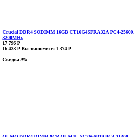
Crucial DDR4 SODIMM 16GB CT16G4SFRA32A PC4-25600,
3200MHz
17 796
Р
16 423
Р
Вы экономите:
1 374
Р
Скидка
9%
QUMO DDR4 DIMM 8GB QUM4U-8G2666P19 PC4-21300,