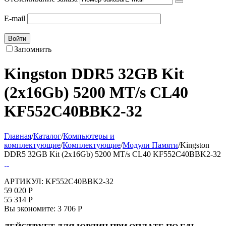
E-mail
Войти
Запомнить
Kingston DDR5 32GB Kit
(2x16Gb) 5200 MT/s CL40
KF552C40BBK2-32
Главная
/
Каталог
/
Компьютеры и
комплектующие
/
Комплектующие
/
Модули Памяти
/
Kingston
DDR5 32GB Kit (2x16Gb) 5200 MT/s CL40 KF552C40BBK2-32
АРТИКУЛ:
KF552C40BBK2-32
59 020
Р
55 314
Р
Вы экономите:
3 706
Р