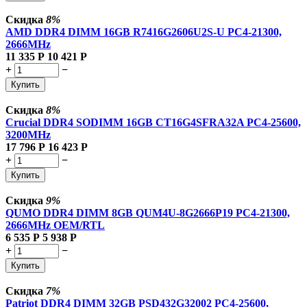
Скидка
8%
AMD DDR4 DIMM 16GB R7416G2606U2S-U PC4-21300,
2666MHz
11 335
Р
10 421
Р
+
−
Купить
Скидка
8%
Crucial DDR4 SODIMM 16GB CT16G4SFRA32A PC4-25600,
3200MHz
17 796
Р
16 423
Р
+
−
Купить
Скидка
9%
QUMO DDR4 DIMM 8GB QUM4U-8G2666P19 PC4-21300,
2666MHz OEM/RTL
6 535
Р
5 938
Р
+
−
Купить
Скидка
7%
Patriot DDR4 DIMM 32GB PSD432G32002 PC4-25600,