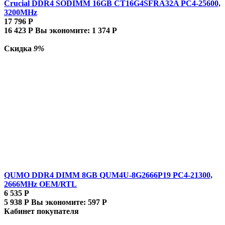
Crucial DDR4 SODIMM 16GB CT16G4SFRA32A PC4-25600,
3200MHz
17 796
Р
16 423
Р
Вы экономите:
1 374
Р
Скидка
9%
QUMO DDR4 DIMM 8GB QUM4U-8G2666P19 PC4-21300,
2666MHz OEM/RTL
6 535
Р
5 938
Р
Вы экономите:
597
Р
Кабинет покупателя