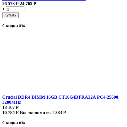
26 573
Р
24 765
Р
+
−
Купить
Скидка
8%
Crucial DDR4 DIMM 16GB CT16G4DFRA32A PC4-25600,
3200MHz
18 167
Р
16 784
Р
Вы экономите:
1 383
Р
Скидка
6%