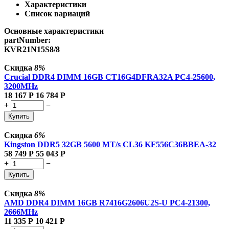
Характеристики
Список вариаций
Основные характеристики
partNumber:
KVR21N15S8/8
Скидка
8%
Crucial DDR4 DIMM 16GB CT16G4DFRA32A PC4-25600,
3200MHz
18 167
Р
16 784
Р
+
−
Купить
Скидка
6%
Kingston DDR5 32GB 5600 MT/s CL36 KF556C36BBEA-32
58 749
Р
55 043
Р
+
−
Купить
Скидка
8%
AMD DDR4 DIMM 16GB R7416G2606U2S-U PC4-21300,
2666MHz
11 335
Р
10 421
Р