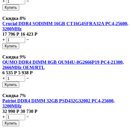
+
−
Купить
Скидка
8%
Crucial DDR4 SODIMM 16GB CT16G4SFRA32A PC4-25600,
3200MHz
17 796
Р
16 423
Р
+
−
Купить
Скидка
9%
QUMO DDR4 DIMM 8GB QUM4U-8G2666P19 PC4-21300,
2666MHz OEM/RTL
6 535
Р
5 938
Р
+
−
Купить
Скидка
7%
Patriot DDR4 DIMM 32GB PSD432G32002 PC4-25600,
3200MHz
32 990
Р
30 730
Р
+
−
Купить