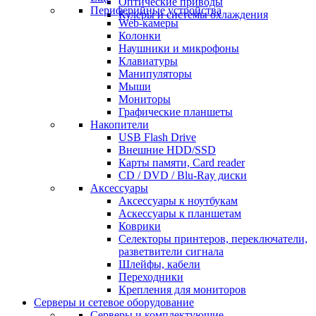
Оптические приводы
Периферийные устройства
Кулеры и системы охлаждения
Web-камеры
Колонки
Наушники и микрофоны
Клавиатуры
Манипуляторы
Мыши
Мониторы
Графические планшеты
Накопители
USB Flash Drive
Внешние HDD/SSD
Карты памяти, Card reader
CD / DVD / Blu-Ray диски
Аксессуары
Аксессуары к ноутбукам
Аскессуары к планшетам
Коврики
Селекторы принтеров, переключатели,
разветвители сигнала
Шлейфы, кабели
Переходники
Крепления для мониторов
Серверы и сетевое оборудование
Серверы и комплектующие