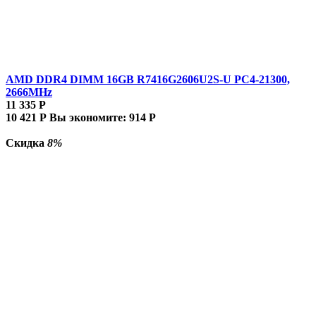
AMD DDR4 DIMM 16GB R7416G2606U2S-U PC4-21300,
2666MHz
11 335
Р
10 421
Р
Вы экономите:
914
Р
Скидка
8%