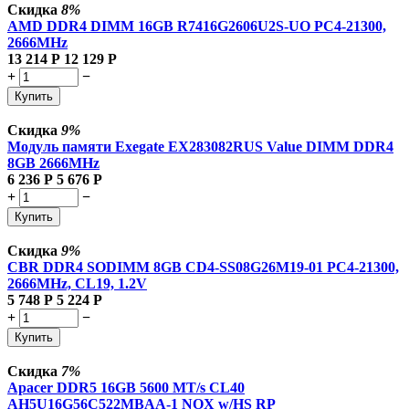
Скидка
8%
AMD DDR4 DIMM 16GB R7416G2606U2S-UO PC4-21300,
2666MHz
13 214
Р
12 129
Р
+
−
Купить
Скидка
9%
Модуль памяти Exegate EX283082RUS Value DIMM DDR4
8GB
2666MHz
6 236
Р
5 676
Р
+
−
Купить
Скидка
9%
CBR DDR4 SODIMM 8GB CD4-SS08G26M19-01 PC4-21300,
2666MHz, CL19, 1.2V
5 748
Р
5 224
Р
+
−
Купить
Скидка
7%
Apacer DDR5 16GB 5600 MT/s CL40
AH5U16G56C522MBAA-1 NOX w/HS RP