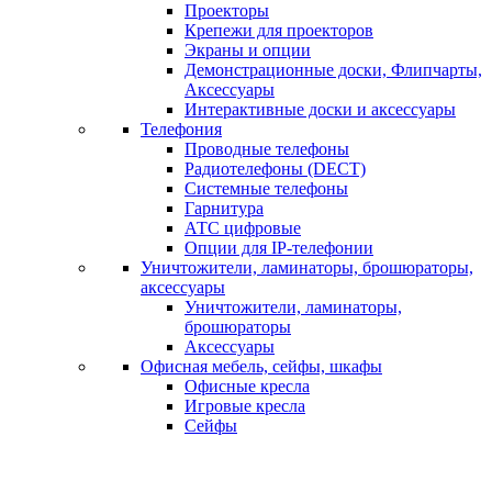
Проекторы
Крепежи для проекторов
Экраны и опции
Демонстрационные доски, Флипчарты,
Аксессуары
Интерактивные доски и аксессуары
Телефония
Проводные телефоны
Радиотелефоны (DECT)
Системные телефоны
Гарнитура
АТС цифровые
Опции для IP-телефонии
Уничтожители, ламинаторы, брошюраторы,
аксессуары
Уничтожители, ламинаторы,
брошюраторы
Аксессуары
Офисная мебель, сейфы, шкафы
Офисные кресла
Игровые кресла
Сейфы