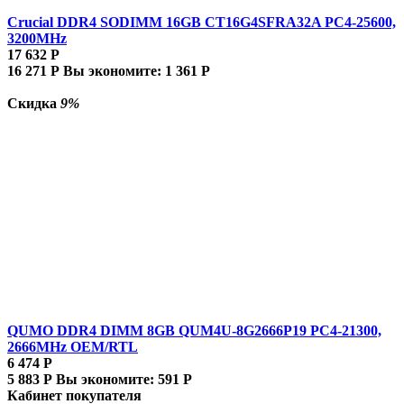
Crucial DDR4 SODIMM 16GB CT16G4SFRA32A PC4-25600,
3200MHz
17 632
Р
16 271
Р
Вы экономите:
1 361
Р
Скидка
9%
QUMO DDR4 DIMM 8GB QUM4U-8G2666P19 PC4-21300,
2666MHz OEM/RTL
6 474
Р
5 883
Р
Вы экономите:
591
Р
Кабинет покупателя