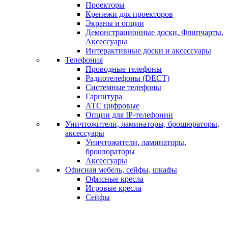
Проекторы
Крепежи для проекторов
Экраны и опции
Демонстрационные доски, Флипчарты,
Аксессуары
Интерактивные доски и аксессуары
Телефония
Проводные телефоны
Радиотелефоны (DECT)
Системные телефоны
Гарнитура
АТС цифровые
Опции для IP-телефонии
Уничтожители, ламинаторы, брошюраторы,
аксессуары
Уничтожители, ламинаторы,
брошюраторы
Аксессуары
Офисная мебель, сейфы, шкафы
Офисные кресла
Игровые кресла
Сейфы