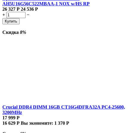
AH5U16G56C522MBAA-1 NOX w/HS RP
26 327
Р
24 536
Р
+
−
Купить
Скидка
8%
Crucial DDR4 DIMM 16GB CT16G4DFRA32A PC4-25600,
3200MHz
17 999
Р
16 629
Р
Вы экономите:
1 370
Р