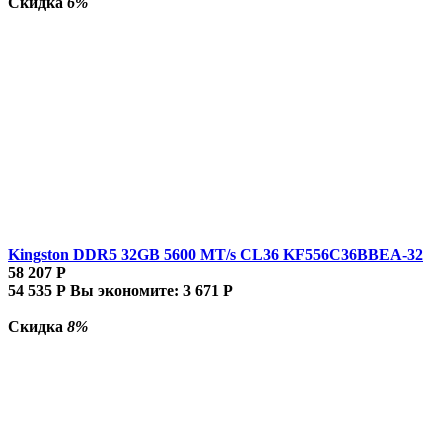
Скидка
6%
Kingston DDR5 32GB 5600 MT/s CL36 KF556C36BBEA-32
58 207
Р
54 535
Р
Вы экономите:
3 671
Р
Скидка
8%