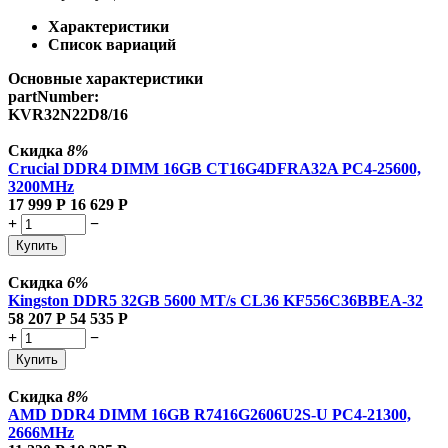
Характеристики
Список вариаций
Основные характеристики
partNumber:
KVR32N22D8/16
Скидка
8%
Crucial DDR4 DIMM 16GB CT16G4DFRA32A PC4-25600,
3200MHz
17 999
Р
16 629
Р
+
−
Купить
Скидка
6%
Kingston DDR5 32GB 5600 MT/s CL36 KF556C36BBEA-32
58 207
Р
54 535
Р
+
−
Купить
Скидка
8%
AMD DDR4 DIMM 16GB R7416G2606U2S-U PC4-21300,
2666MHz