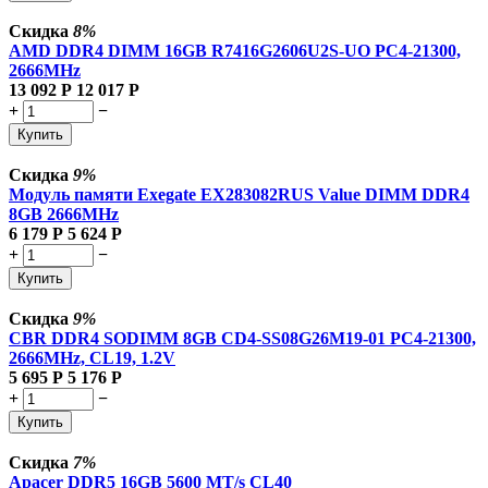
Скидка
8%
AMD DDR4 DIMM 16GB R7416G2606U2S-UO PC4-21300,
2666MHz
13 092
Р
12 017
Р
+
−
Купить
Скидка
9%
Модуль памяти Exegate EX283082RUS Value DIMM DDR4
8GB
2666MHz
6 179
Р
5 624
Р
+
−
Купить
Скидка
9%
CBR DDR4 SODIMM 8GB CD4-SS08G26M19-01 PC4-21300,
2666MHz, CL19, 1.2V
5 695
Р
5 176
Р
+
−
Купить
Скидка
7%
Apacer DDR5 16GB 5600 MT/s CL40