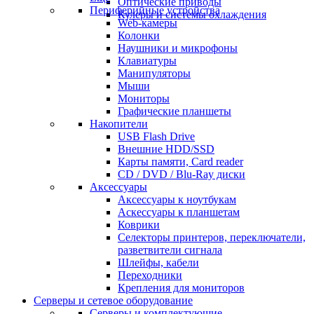
Оптические приводы
Периферийные устройства
Кулеры и системы охлаждения
Web-камеры
Колонки
Наушники и микрофоны
Клавиатуры
Манипуляторы
Мыши
Мониторы
Графические планшеты
Накопители
USB Flash Drive
Внешние HDD/SSD
Карты памяти, Card reader
CD / DVD / Blu-Ray диски
Аксессуары
Аксессуары к ноутбукам
Аскессуары к планшетам
Коврики
Селекторы принтеров, переключатели,
разветвители сигнала
Шлейфы, кабели
Переходники
Крепления для мониторов
Серверы и сетевое оборудование
Серверы и комплектующие