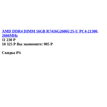
AMD DDR4 DIMM 16GB R7416G2606U2S-U PC4-21300,
2666MHz
11 230
Р
10 325
Р
Вы экономите:
905
Р
Скидка
8%