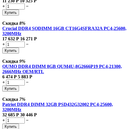
11 230
Р
10 325
Р
+
−
Купить
Скидка
8%
Crucial DDR4 SODIMM 16GB CT16G4SFRA32A PC4-25600,
3200MHz
17 632
Р
16 271
Р
+
−
Купить
Скидка
9%
QUMO DDR4 DIMM 8GB QUM4U-8G2666P19 PC4-21300,
2666MHz OEM/RTL
6 474
Р
5 883
Р
+
−
Купить
Скидка
7%
Patriot DDR4 DIMM 32GB PSD432G32002 PC4-25600,
3200MHz
32 685
Р
30 446
Р
+
−
Купить