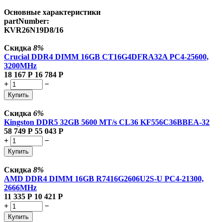
Основные характеристики
partNumber:
KVR26N19D8/16
Скидка
8%
Crucial DDR4 DIMM 16GB CT16G4DFRA32A PC4-25600,
3200MHz
18 167
Р
16 784
Р
+
−
Купить
Скидка
6%
Kingston DDR5 32GB 5600 MT/s CL36 KF556C36BBEA-32
58 749
Р
55 043
Р
+
−
Купить
Скидка
8%
AMD DDR4 DIMM 16GB R7416G2606U2S-U PC4-21300,
2666MHz
11 335
Р
10 421
Р
+
−
Купить