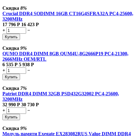
Скидка
8%
Crucial DDR4 SODIMM 16GB CT16G4SFRA32A PC4-25600,
3200MHz
17 796
Р
16 423
Р
+
−
Купить
Скидка
9%
QUMO DDR4 DIMM 8GB QUM4U-8G2666P19 PC4-21300,
2666MHz OEM/RTL
6 535
Р
5 938
Р
+
−
Купить
Скидка
7%
Patriot DDR4 DIMM 32GB PSD432G32002 PC4-25600,
3200MHz
32 990
Р
30 730
Р
+
−
Купить
Скидка
9%
Модуль памяти Exegate EX283082RUS Value DIMM DDR4