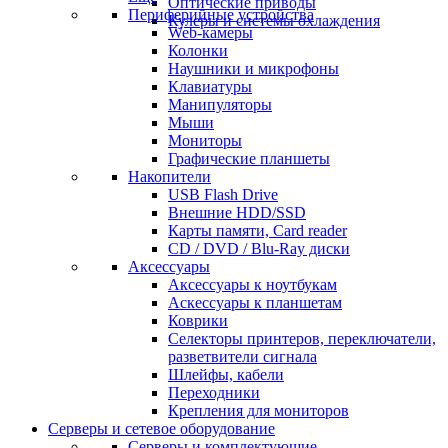
Оптические приводы
Периферийные устройства
Кулеры и системы охлаждения
Web-камеры
Колонки
Наушники и микрофоны
Клавиатуры
Манипуляторы
Мыши
Мониторы
Графические планшеты
Накопители
USB Flash Drive
Внешние HDD/SSD
Карты памяти, Card reader
CD / DVD / Blu-Ray диски
Аксессуары
Аксессуары к ноутбукам
Аскессуары к планшетам
Коврики
Селекторы принтеров, переключатели,
разветвители сигнала
Шлейфы, кабели
Переходники
Крепления для мониторов
Серверы и сетевое оборудование
Серверы и комплектующие