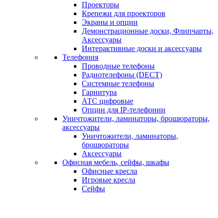
Проекторы
Крепежи для проекторов
Экраны и опции
Демонстрационные доски, Флипчарты,
Аксессуары
Интерактивные доски и аксессуары
Телефония
Проводные телефоны
Радиотелефоны (DECT)
Системные телефоны
Гарнитура
АТС цифровые
Опции для IP-телефонии
Уничтожители, ламинаторы, брошюраторы,
аксессуары
Уничтожители, ламинаторы,
брошюраторы
Аксессуары
Офисная мебель, сейфы, шкафы
Офисные кресла
Игровые кресла
Сейфы