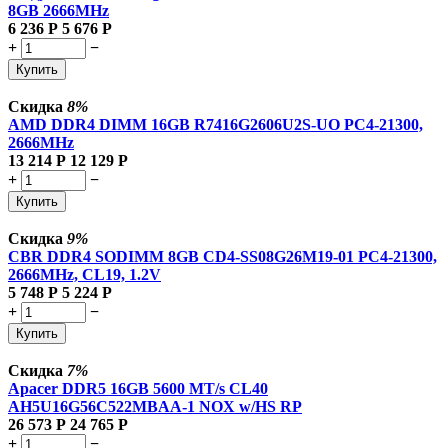
8GB
2666MHz
6 236
Р
5 676
Р
+
−
Купить
Скидка
8%
AMD DDR4 DIMM 16GB R7416G2606U2S-UO PC4-21300,
2666MHz
13 214
Р
12 129
Р
+
−
Купить
Скидка
9%
CBR DDR4 SODIMM 8GB CD4-SS08G26M19-01 PC4-21300,
2666MHz, CL19, 1.2V
5 748
Р
5 224
Р
+
−
Купить
Скидка
7%
Apacer DDR5 16GB 5600 MT/s CL40
AH5U16G56C522MBAA-1 NOX w/HS RP
26 573
Р
24 765
Р
+
−