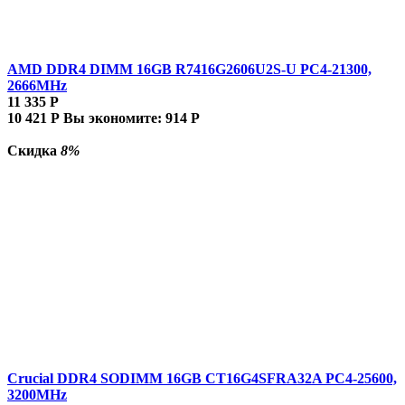
AMD DDR4 DIMM 16GB R7416G2606U2S-U PC4-21300,
2666MHz
11 335
Р
10 421
Р
Вы экономите:
914
Р
Скидка
8%
Crucial DDR4 SODIMM 16GB CT16G4SFRA32A PC4-25600,
3200MHz