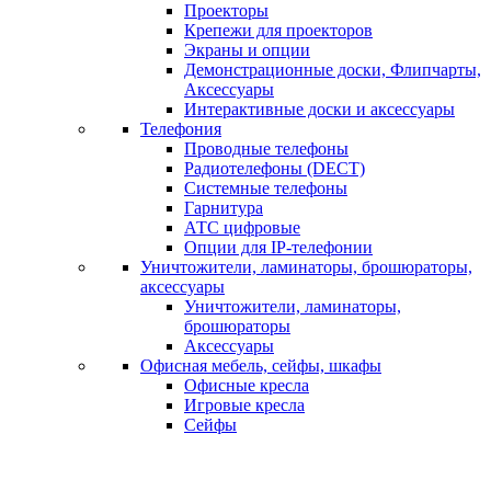
Проекторы
Крепежи для проекторов
Экраны и опции
Демонстрационные доски, Флипчарты,
Аксессуары
Интерактивные доски и аксессуары
Телефония
Проводные телефоны
Радиотелефоны (DECT)
Системные телефоны
Гарнитура
АТС цифровые
Опции для IP-телефонии
Уничтожители, ламинаторы, брошюраторы,
аксессуары
Уничтожители, ламинаторы,
брошюраторы
Аксессуары
Офисная мебель, сейфы, шкафы
Офисные кресла
Игровые кресла
Сейфы