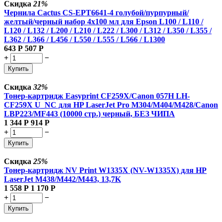
Скидка
21%
Чернила Cactus CS-EPT6641-4 голубой/пурпурный/
желтый/черный набор 4x100 мл для Epson L100 / L110 /
L120 / L132 / L200 / L210 / L222 / L300 / L312 / L350 / L355 /
L362 / L366 / L456 / L550 / L555 / L566 / L1300
643
Р
507
Р
+
−
Купить
Скидка
32%
Тонер-картридж Easyprint CF259X/Canon 057H LH-
CF259X U_NC для HP LaserJet Pro M304/M404/M428/Canon
LBP223/MF443 (10000 стр.) черный, БЕЗ ЧИПА
1 344
Р
914
Р
+
−
Купить
Скидка
25%
Тонер-картридж NV Print W1335X (NV-W1335X) для HP
LaserJet M438/M442/M443, 13,7K
1 558
Р
1 170
Р
+
−
Купить