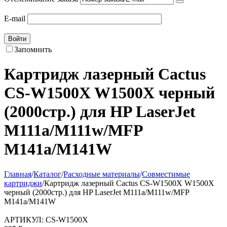
E-mail
Войти
Запомнить
Картридж лазерный Cactus
CS-W1500X W1500X черный
(2000стр.) для HP LaserJet
M111a/M111w/MFP
M141a/M141W
Главная
/
Каталог
/
Расходные материалы
/
Совместимые
картриджи
/
Картридж лазерный Cactus CS-W1500X W1500X
черный (2000стр.) для HP LaserJet M111a/M111w/MFP
M141a/M141W
АРТИКУЛ:
CS-W1500X