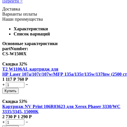
Перейти >
Доставка
Варианты оплаты
Наши преимущества
Характеристики
Список вариаций
Основные характеристики
partNumber:
CS-W1500X
Скидка
32%
T2 W1106AL картридж для
HP Laser 107a/107r/107w/MFP 135a/135r/135w/137fnw (2500 ст
1 117
Р
760
Р
+
−
Купить
Скидка
53%
Картридж NV Print 106R03623 для Xerox Phaser 3330/WC
3335/3345, 15000K
2 730
Р
1 290
Р
+
−