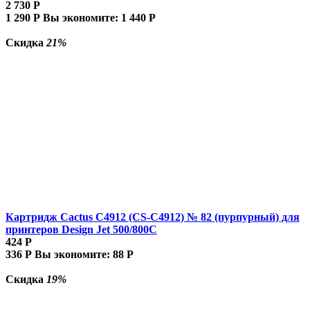
2 730
Р
1 290
Р
Вы экономите:
1 440
Р
Скидка
21%
Картридж Cactus C4912 (CS-C4912) № 82 (пурпурный) для
принтеров Design Jet 500/800C
424
Р
336
Р
Вы экономите:
88
Р
Скидка
19%