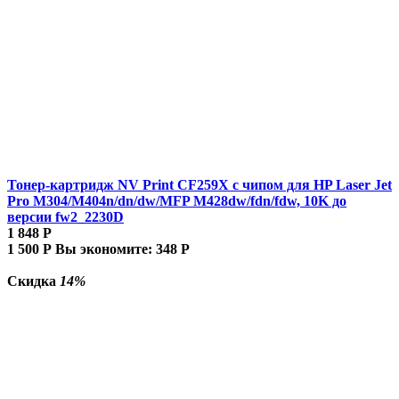
Тонер-картридж NV Print CF259X с чипом для HP Laser Jet
Pro M304/M404n/dn/dw/MFP M428dw/fdn/fdw, 10K до
версии fw2_2230D
1 848
Р
1 500
Р
Вы экономите:
348
Р
Скидка
14%