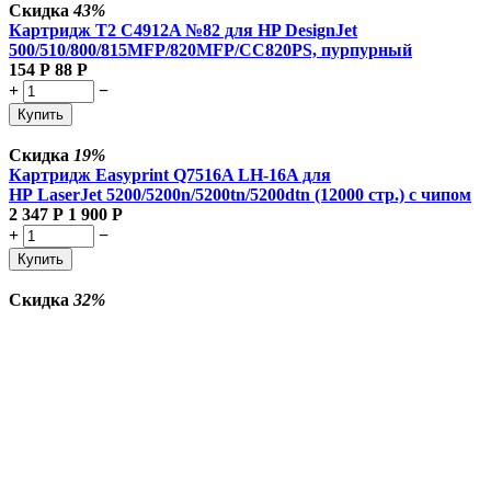
Скидка
43%
Картридж T2 C4912A №82 для HP DesignJet
500/510/800/815MFP/820MFP/CC820PS, пурпурный
154
Р
88
Р
+
−
Купить
Скидка
19%
Картридж Easyprint Q7516A LH-16A для
HP LaserJet 5200/5200n/5200tn/5200dtn (12000 стр.) с чипом
2 347
Р
1 900
Р
+
−
Купить
Скидка
32%