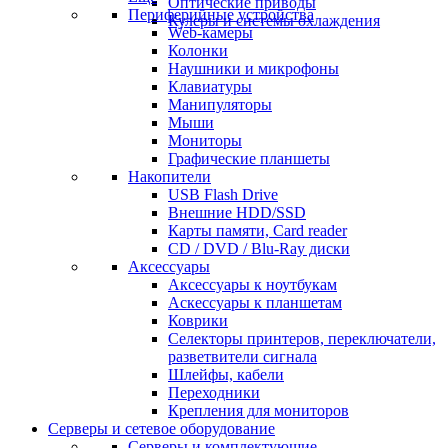
Оптические приводы
Периферийные устройства
Кулеры и системы охлаждения
Web-камеры
Колонки
Наушники и микрофоны
Клавиатуры
Манипуляторы
Мыши
Мониторы
Графические планшеты
Накопители
USB Flash Drive
Внешние HDD/SSD
Карты памяти, Card reader
CD / DVD / Blu-Ray диски
Аксессуары
Аксессуары к ноутбукам
Аскессуары к планшетам
Коврики
Селекторы принтеров, переключатели,
разветвители сигнала
Шлейфы, кабели
Переходники
Крепления для мониторов
Серверы и сетевое оборудование
Серверы и комплектующие