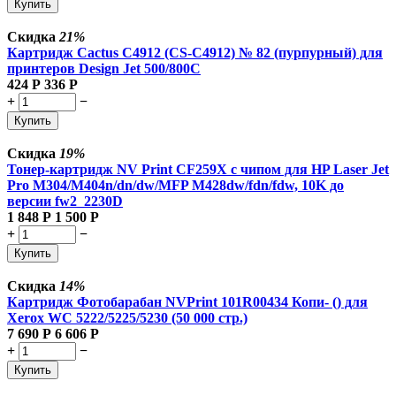
Купить
Скидка
21%
Картридж Cactus C4912 (CS-C4912) № 82 (пурпурный) для
принтеров Design Jet 500/800C
424
Р
336
Р
+
−
Купить
Скидка
19%
Тонер-картридж NV Print CF259X с чипом для HP Laser Jet
Pro M304/M404n/dn/dw/MFP M428dw/fdn/fdw, 10K до
версии fw2_2230D
1 848
Р
1 500
Р
+
−
Купить
Скидка
14%
Картридж Фотобарабан NVPrint 101R00434 Копи- () для
Xerox WC 5222/5225/5230 (50 000 стр.)
7 690
Р
6 606
Р
+
−
Купить