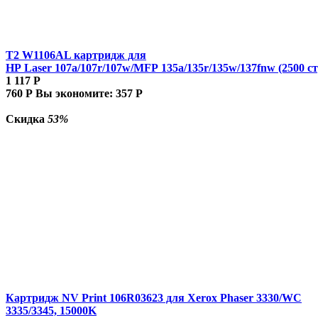
T2 W1106AL картридж для
HP Laser 107a/107r/107w/MFP 135a/135r/135w/137fnw (2500 ст
1 117
Р
760
Р
Вы экономите:
357
Р
Скидка
53%
Картридж NV Print 106R03623 для Xerox Phaser 3330/WC
3335/3345, 15000K