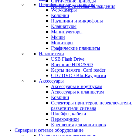
Оптические приводы
Периферийные устройства
Кулеры и системы охлаждения
Web-камеры
Колонки
Наушники и микрофоны
Клавиатуры
Манипуляторы
Мыши
Мониторы
Графические планшеты
Накопители
USB Flash Drive
Внешние HDD/SSD
Карты памяти, Card reader
CD / DVD / Blu-Ray диски
Аксессуары
Аксессуары к ноутбукам
Аскессуары к планшетам
Коврики
Селекторы принтеров, переключатели,
разветвители сигнала
Шлейфы, кабели
Переходники
Крепления для мониторов
Серверы и сетевое оборудование
Серверы и комплектующие