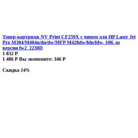
Тонер-картридж NV Print CF259X с чипом для HP Laser Jet
Pro M304/M404n/dn/dw/MFP M428dw/fdn/fdw, 10K до
версии fw2_2230D
1 832
Р
1 486
Р
Вы экономите:
346
Р
Скидка
14%