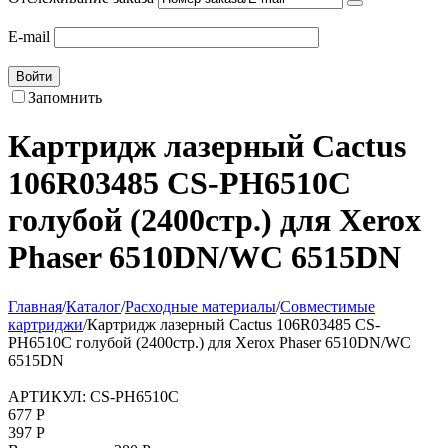
E-mail
Войти
Запомнить
Картридж лазерный Cactus
106R03485 CS-PH6510C
голубой (2400стр.) для Xerox
Phaser 6510DN/WC 6515DN
Главная
/
Каталог
/
Расходные материалы
/
Совместимые
картриджи
/
Картридж лазерный Cactus 106R03485 CS-
PH6510C голубой (2400стр.) для Xerox Phaser 6510DN/WC
6515DN
АРТИКУЛ:
CS-PH6510C
677
Р
397
Р