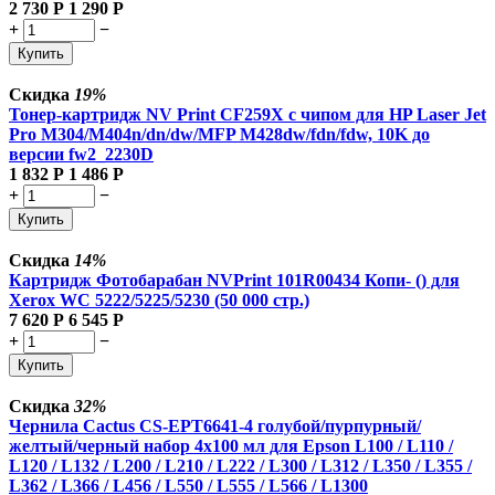
2 730
Р
1 290
Р
+
−
Купить
Скидка
19%
Тонер-картридж NV Print CF259X с чипом для HP Laser Jet
Pro M304/M404n/dn/dw/MFP M428dw/fdn/fdw, 10K до
версии fw2_2230D
1 832
Р
1 486
Р
+
−
Купить
Скидка
14%
Картридж Фотобарабан NVPrint 101R00434 Копи- () для
Xerox WC 5222/5225/5230 (50 000 стр.)
7 620
Р
6 545
Р
+
−
Купить
Скидка
32%
Чернила Cactus CS-EPT6641-4 голубой/пурпурный/
желтый/черный набор 4x100 мл для Epson L100 / L110 /
L120 / L132 / L200 / L210 / L222 / L300 / L312 / L350 / L355 /
L362 / L366 / L456 / L550 / L555 / L566 / L1300