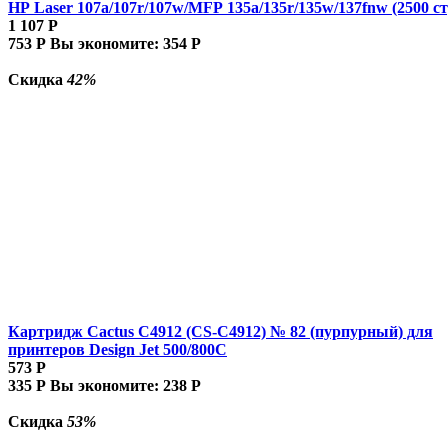
HP Laser 107a/107r/107w/MFP 135a/135r/135w/137fnw (2500 ст
1 107
Р
753
Р
Вы экономите:
354
Р
Скидка
42%
Картридж Cactus C4912 (CS-C4912) № 82 (пурпурный) для
принтеров Design Jet 500/800C
573
Р
335
Р
Вы экономите:
238
Р
Скидка
53%