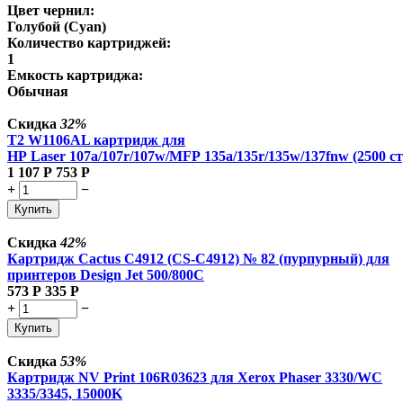
Цвет чернил:
Голубой (Cyan)
Количество картриджей:
1
Емкость картриджа:
Обычная
Скидка
32%
T2 W1106AL картридж для
HP Laser 107a/107r/107w/MFP 135a/135r/135w/137fnw (2500 ст
1 107
Р
753
Р
+
−
Купить
Скидка
42%
Картридж Cactus C4912 (CS-C4912) № 82 (пурпурный) для
принтеров Design Jet 500/800C
573
Р
335
Р
+
−
Купить
Скидка
53%
Картридж NV Print 106R03623 для Xerox Phaser 3330/WC
3335/3345, 15000K