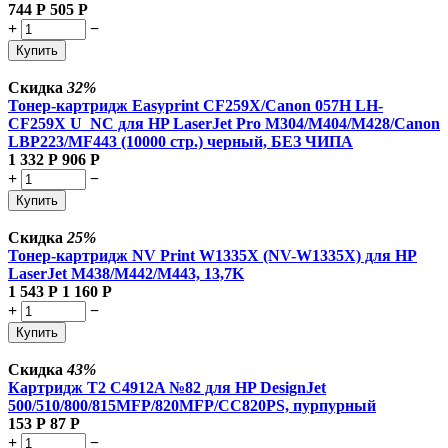
744
Р
505
Р
+
−
Купить
Скидка
32%
Тонер-картридж Easyprint CF259X/Canon 057H LH-
CF259X U_NC для HP LaserJet Pro M304/M404/M428/Canon
LBP223/MF443 (10000 стр.) черный, БЕЗ ЧИПА
1 332
Р
906
Р
+
−
Купить
Скидка
25%
Тонер-картридж NV Print W1335X (NV-W1335X) для HP
LaserJet M438/M442/M443, 13,7K
1 543
Р
1 160
Р
+
−
Купить
Скидка
43%
Картридж T2 C4912A №82 для HP DesignJet
500/510/800/815MFP/820MFP/CC820PS, пурпурный
153
Р
87
Р
+
−