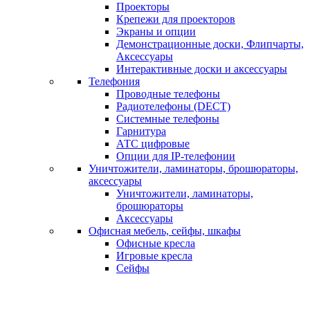
Проекторы
Крепежи для проекторов
Экраны и опции
Демонстрационные доски, Флипчарты,
Аксессуары
Интерактивные доски и аксессуары
Телефония
Проводные телефоны
Радиотелефоны (DECT)
Системные телефоны
Гарнитура
АТС цифровые
Опции для IP-телефонии
Уничтожители, ламинаторы, брошюраторы,
аксессуары
Уничтожители, ламинаторы,
брошюраторы
Аксессуары
Офисная мебель, сейфы, шкафы
Офисные кресла
Игровые кресла
Сейфы