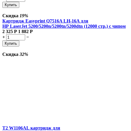
Купить
Скидка
19%
Картридж Easyprint Q7516A LH-16A для
HP LaserJet 5200/5200n/5200tn/5200dtn (12000 стр.) с чипом
2 325
Р
1 882
Р
+
−
Купить
Скидка
32%
T2 W1106AL картридж для