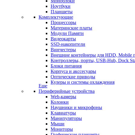
Моноблоки
Ноутбуки
Планшеты
Комплектующие
Процессоры
Материнские платы
Модули Памяти
Видеокарты
SSD-накопители
Винчестеры
Внешние контейнеры для HDD, Mobile r
Контроллеры, порты, USB-Hub, Dock Sta
Блоки питания
Корпуса и акссесуары
Оптические приводы
Кулеры и системы охлаждения
Еще
Периферийные устройства
Web-камеры
Колонки
Наушники и микрофоны
Клавиатуры
Манипуляторы
Мыши
Мониторы
Графические планшеты