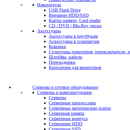
Накопители
USB Flash Drive
Внешние HDD/SSD
Карты памяти, Card reader
CD / DVD / Blu-Ray диски
Аксессуары
Аксессуары к ноутбукам
Аскессуары к планшетам
Коврики
Селекторы принтеров, переключатели, р
Шлейфы, кабели
Переходники
Крепления для мониторов
Серверы и сетевое оборудование
Серверы и комплектующие
Серверы
Серверные процессоры
Серверные материнские платы
Серверная память
Серверные корпуса
Серверные HDD
Серверные SSD