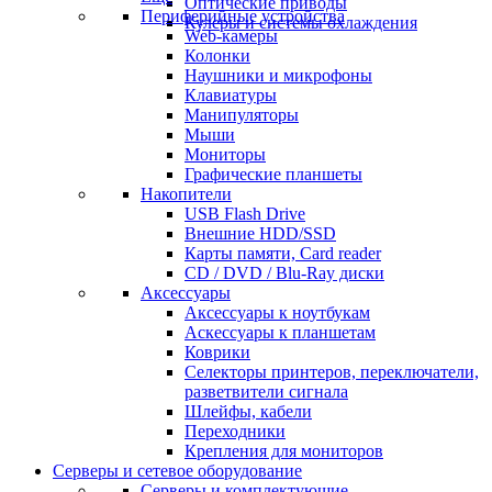
Оптические приводы
Периферийные устройства
Кулеры и системы охлаждения
Web-камеры
Колонки
Наушники и микрофоны
Клавиатуры
Манипуляторы
Мыши
Мониторы
Графические планшеты
Накопители
USB Flash Drive
Внешние HDD/SSD
Карты памяти, Card reader
CD / DVD / Blu-Ray диски
Аксессуары
Аксессуары к ноутбукам
Аскессуары к планшетам
Коврики
Селекторы принтеров, переключатели,
разветвители сигнала
Шлейфы, кабели
Переходники
Крепления для мониторов
Серверы и сетевое оборудование
Серверы и комплектующие