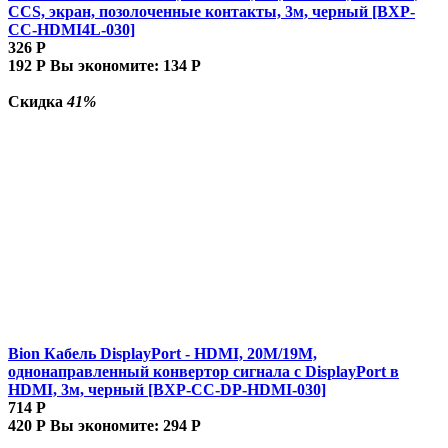
CCS, экран, позолоченные контакты, 3м, черный [BXP-
CC-HDMI4L-030]
326
Р
192
Р
Вы экономите:
134
Р
Скидка
41%
Bion Кабель DisplayPort - HDMI, 20M/19M,
однонаправленный конвертор сигнала с DisplayPort в
HDMI, 3м, черный [BXP-CC-DP-HDMI-030]
714
Р
420
Р
Вы экономите:
294
Р