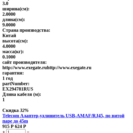
3.0
ширина(см):
2.0000
длина(см):
9.0000
Страна производства:
Китай
высота(см):
4.0000
масса(кг):
0.1000
сайт производителя:
http://www.exegate.ruhttp://www.exegate.ru
гарантия:
1 год
partNumber:
EX294781RUS
Длина кабеля (м):
1
Скидка
32%
Telecom Адаптер-удлинитель USB-AMAF/RJ45, по витой
паре до 45m
915
Р
624
Р
+
−