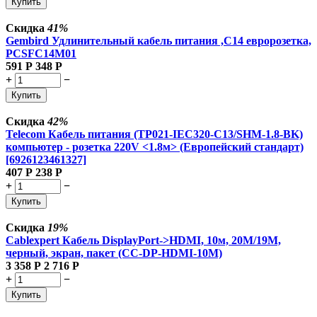
Купить
Скидка
41%
Gembird Удлинительный кабель питания ,C14 евророзетка,
PCSFC14M01
591
Р
348
Р
+
−
Купить
Скидка
42%
Telecom Кабель питания (TP021-IEC320-C13/SHM-1.8-BK)
компьютер - розетка 220V <1.8м> (Европейский стандарт)
[6926123461327]
407
Р
238
Р
+
−
Купить
Скидка
19%
Cablexpert Кабель DisplayPort->HDMI, 10м, 20M/19M,
черный, экран, пакет (CC-DP-HDMI-10M)
3 358
Р
2 716
Р
+
−
Купить