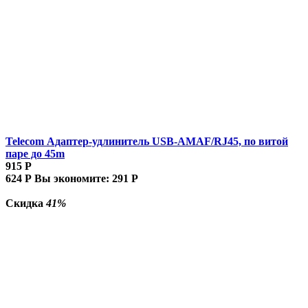
Telecom Адаптер-удлинитель USB-AMAF/RJ45, по витой
паре до 45m
915
Р
624
Р
Вы экономите:
291
Р
Скидка
41%