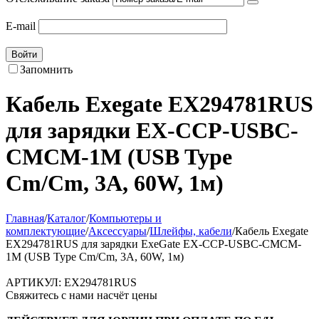
E-mail
Войти
Запомнить
Кабель Exegate EX294781RUS
для зарядки EX-CCP-USBC-
CMCM-1M (USB Type
Cm/Cm, 3A, 60W, 1м)
Главная
/
Каталог
/
Компьютеры и
комплектующие
/
Аксессуары
/
Шлейфы, кабели
/
Кабель Exegate
EX294781RUS для зарядки ExeGate EX-CCP-USBC-CMCM-
1M (USB Type Cm/Cm, 3A, 60W, 1м)
АРТИКУЛ:
EX294781RUS
Свяжитесь с нами насчёт цены