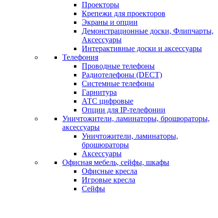
Проекторы
Крепежи для проекторов
Экраны и опции
Демонстрационные доски, Флипчарты,
Аксессуары
Интерактивные доски и аксессуары
Телефония
Проводные телефоны
Радиотелефоны (DECT)
Системные телефоны
Гарнитура
АТС цифровые
Опции для IP-телефонии
Уничтожители, ламинаторы, брошюраторы,
аксессуары
Уничтожители, ламинаторы,
брошюраторы
Аксессуары
Офисная мебель, сейфы, шкафы
Офисные кресла
Игровые кресла
Сейфы