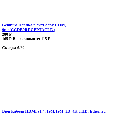
Gembird Планка в сист блок COM,
9pin(CCDB9RECEPTACLE )
280
Р
165
Р
Вы экономите:
115
Р
Скидка
41%
Bion Кабель HDMI v1.4, 19M/19M, 3D, 4K UHD, Ethernet,