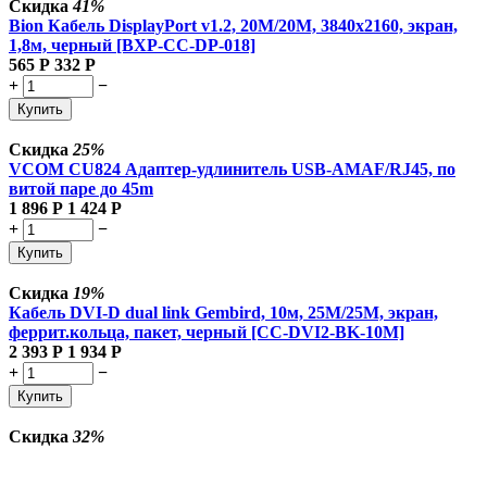
Скидка
41%
Bion Кабель DisplayPort v1.2, 20M/20M, 3840x2160, экран,
1,8м, черный [BXP-CC-DP-018]
565
Р
332
Р
+
−
Купить
Скидка
25%
VCOM CU824 Адаптер-удлинитель USB-AMAF/RJ45, по
витой паре до 45m
1 896
Р
1 424
Р
+
−
Купить
Скидка
19%
Кабель DVI-D dual link Gembird, 10м, 25M/25M, экран,
феррит.кольца, пакет, черный [CC-DVI2-BK-10M]
2 393
Р
1 934
Р
+
−
Купить
Скидка
32%