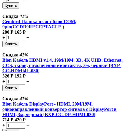
Купить
Скидка
41%
Gembird Планка в сист блок COM,
9pin(CCDB9RECEPTACLE )
280
Р
165
Р
+
−
Купить
Скидка
41%
Bion Кабель HDMI v1.4, 19M/19M, 3D, 4K UHD, Ethernet,
CCS, экран, позолоченные контакты, 3м, черный [BXP-
CC-HDMI4L-030]
326
Р
192
Р
+
−
Купить
Скидка
41%
Bion Кабель DisplayPort - HDMI, 20M/19M,
однонаправленный конвертор сигнала с DisplayPort в
HDMI, 3м, черный [BXP-CC-DP-HDMI-030]
714
Р
420
Р
+
−