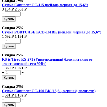
Скидка
19%
Сумка Continent CC-115 (нейлон, черная до 15,6")
3 154
Р
2 553
Р
+
−
Купить
Скидка
25%
Сумка PORTCASE KCB-161BK (нейлон, черная до 15,6")
1 592
Р
1 191
Р
+
−
Купить
Скидка
25%
KS-is Tirzo KS-271 (Универсальный блок питания от
электрической сети 90Вт)
1 360
Р
1 021
Р
+
−
Купить
Скидка
25%
Сумка Continent CC-100 BK (15,6'', черный, полиэстр)
1 581
Р
1 182
Р
+
−
Купить