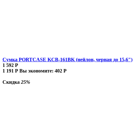
Сумка PORTCASE KCB-161BK (нейлон, черная до 15,6")
1 592
Р
1 191
Р
Вы экономите:
402
Р
Скидка
25%