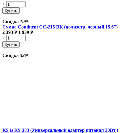
+
−
Купить
Скидка
19%
Сумка Continent CC-215 BK (полиэстр, черный 15,6'')
2 393
Р
1 939
Р
+
−
Купить
Скидка
32%
KS-is KS-383 (Универсальный адаптер питания 30Вт )