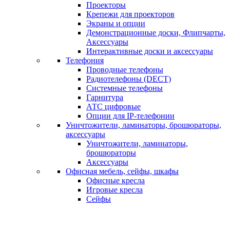
Проекторы
Крепежи для проекторов
Экраны и опции
Демонстрационные доски, Флипчарты,
Аксессуары
Интерактивные доски и аксессуары
Телефония
Проводные телефоны
Радиотелефоны (DECT)
Системные телефоны
Гарнитура
АТС цифровые
Опции для IP-телефонии
Уничтожители, ламинаторы, брошюраторы,
аксессуары
Уничтожители, ламинаторы,
брошюраторы
Аксессуары
Офисная мебель, сейфы, шкафы
Офисные кресла
Игровые кресла
Сейфы