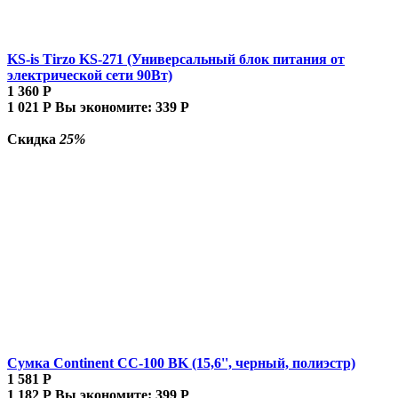
KS-is Tirzo KS-271 (Универсальный блок питания от
электрической сети 90Вт)
1 360
Р
1 021
Р
Вы экономите:
339
Р
Скидка
25%
Сумка Continent CC-100 BK (15,6'', черный, полиэстр)
1 581
Р
1 182
Р
Вы экономите:
399
Р