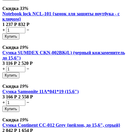
Скидка
33%
Notebook lock NCL-101 {замок для защиты ноутбука - с
ключом}
1 237
Р
832
Р
+
−
Купить
Скидка
19%
Сумка SUMDEX CKN-002BK(L) (черный кожзаменитель
до 15,6")
3 116
Р
2 520
Р
+
−
Купить
Скидка
19%
Сумка Samsonite 11A*041*19 (15.6")
3 166
Р
2 558
Р
+
−
Купить
Скидка
19%
Сумка Continent CC-012 Grey {нейлон, до 15,6", серый}
2 042
Р
1 654
Р