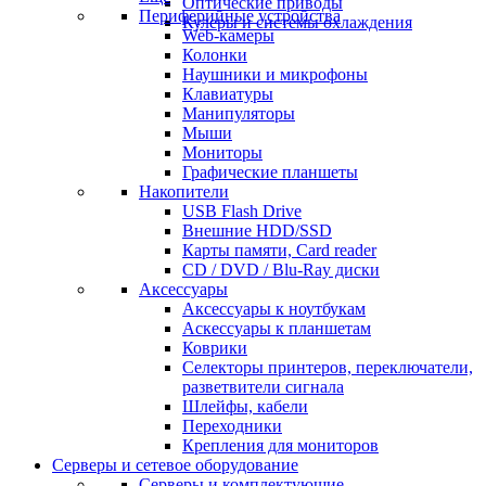
Оптические приводы
Периферийные устройства
Кулеры и системы охлаждения
Web-камеры
Колонки
Наушники и микрофоны
Клавиатуры
Манипуляторы
Мыши
Мониторы
Графические планшеты
Накопители
USB Flash Drive
Внешние HDD/SSD
Карты памяти, Card reader
CD / DVD / Blu-Ray диски
Аксессуары
Аксессуары к ноутбукам
Аскессуары к планшетам
Коврики
Селекторы принтеров, переключатели,
разветвители сигнала
Шлейфы, кабели
Переходники
Крепления для мониторов
Серверы и сетевое оборудование
Серверы и комплектующие