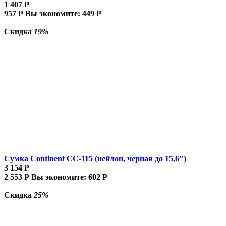
1 407
Р
957
Р
Вы экономите:
449
Р
Скидка
19%
Сумка Continent CC-115 (нейлон, черная до 15,6")
3 154
Р
2 553
Р
Вы экономите:
602
Р
Скидка
25%