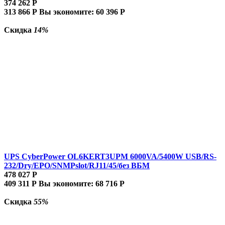
374 262
Р
313 866
Р
Вы экономите:
60 396
Р
Скидка
14%
UPS CyberPower OL6KERT3UPM 6000VA/5400W USB/RS-
232/Dry/EPO/SNMPslot/RJ11/45/без ВБМ
478 027
Р
409 311
Р
Вы экономите:
68 716
Р
Скидка
55%