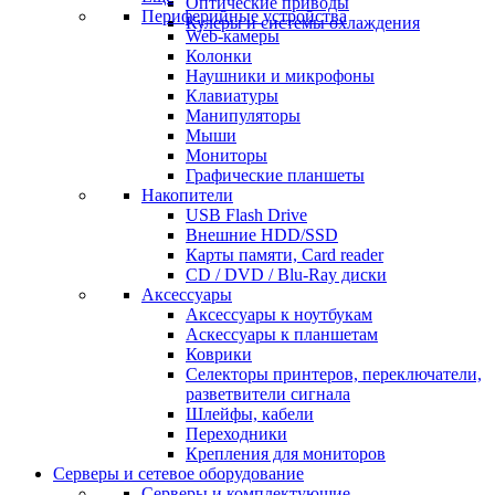
Оптические приводы
Периферийные устройства
Кулеры и системы охлаждения
Web-камеры
Колонки
Наушники и микрофоны
Клавиатуры
Манипуляторы
Мыши
Мониторы
Графические планшеты
Накопители
USB Flash Drive
Внешние HDD/SSD
Карты памяти, Card reader
CD / DVD / Blu-Ray диски
Аксессуары
Аксессуары к ноутбукам
Аскессуары к планшетам
Коврики
Селекторы принтеров, переключатели,
разветвители сигнала
Шлейфы, кабели
Переходники
Крепления для мониторов
Серверы и сетевое оборудование
Серверы и комплектующие