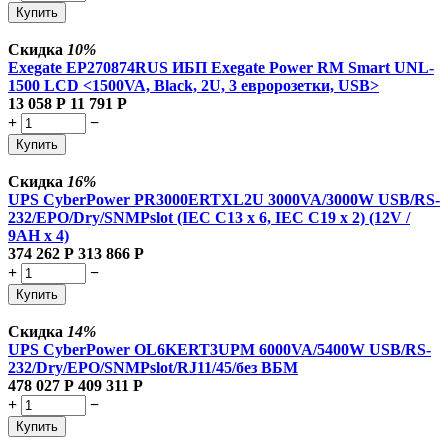
Купить
Скидка
10%
Exegate EP270874RUS ИБП Exegate Power RM Smart UNL-
1500 LCD <1500VA, Black, 2U, 3 евророзетки, USB>
13 058
Р
11 791
Р
+
−
Купить
Скидка
16%
UPS CyberPower PR3000ERTXL2U 3000VA/3000W USB/RS-
232/EPO/Dry/SNMPslot (IEC C13 x 6, IEC C19 x 2) (12V /
9AH х 4)
374 262
Р
313 866
Р
+
−
Купить
Скидка
14%
UPS CyberPower OL6KERT3UPM 6000VA/5400W USB/RS-
232/Dry/EPO/SNMPslot/RJ11/45/без ВБМ
478 027
Р
409 311
Р
+
−
Купить