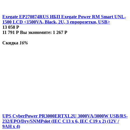
Exegate EP270874RUS ИБП Exegate Power RM Smart UNL-
1500 LCD <1500VA, Black, 2U, 3 евророзетки, USB>
13 058
Р
11 791
Р
Вы экономите:
1 267
Р
Скидка
16%
UPS CyberPower PR3000ERTXL2U 3000VA/3000W USB/RS-
232/EPO/Dry/SNMPslot (IEC C13 x 6, IEC C19 x 2) (12V /
9AH х 4)