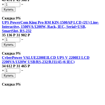
+
−
Купить
Скидка
9%
UPS PowerCom King Pro RM KIN-1500AP LCD (2U) Line-
Interactive, 1500VA/1200W, Rack, IEC, Serial+USB,
SmartSlot, RS-232
35 136
Р
31 902
Р
+
−
Купить
Скидка
9%
CyberPower VALUE2200EILCD UPS V 2200EI LCD
2200VA/1320W USB/RS-232/RJ11/45 (6 IEC)
34 612
Р
31 465
Р
+
−
Купить
Скидка
9%