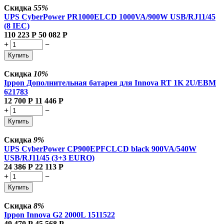
Скидка
55%
UPS CyberPower PR1000ELCD 1000VA/900W USB/RJ11/45
(8 IEC)
110 223
Р
50 082
Р
+
−
Купить
Скидка
10%
Ippon Дополнительная батарея для Innova RT 1K 2U/EBM
621783
12 700
Р
11 446
Р
+
−
Купить
Скидка
9%
UPS CyberPower CP900EPFCLCD black 900VA/540W
USB/RJ11/45 (3+3 EURO)
24 386
Р
22 113
Р
+
−
Купить
Скидка
8%
Ippon Innova G2 2000L 1511522
49 470
Р
45 568
Р