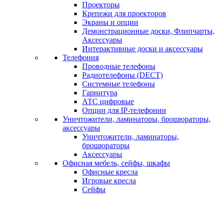
Проекторы
Крепежи для проекторов
Экраны и опции
Демонстрационные доски, Флипчарты,
Аксессуары
Интерактивные доски и аксессуары
Телефония
Проводные телефоны
Радиотелефоны (DECT)
Системные телефоны
Гарнитура
АТС цифровые
Опции для IP-телефонии
Уничтожители, ламинаторы, брошюраторы,
аксессуары
Уничтожители, ламинаторы,
брошюраторы
Аксессуары
Офисная мебель, сейфы, шкафы
Офисные кресла
Игровые кресла
Сейфы