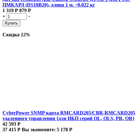
ПМКАРД (DS18B20), длина 1 м. ~0.022 кг
1 319
Р
879
Р
+
−
Купить
Скидка
12%
CyberPower SNMP карта RMCARD205/CBR-RMCARD205
удаленного управления {для ИБП серий OL, OLS, PR, OR}
42 593
Р
37 415
Р
Вы экономите:
5 178
Р