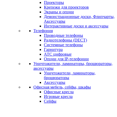
Проекторы
Крепежи для проекторов
Экраны и опции
Демонстрационные доски, Флипчарты,
Аксессуары
Интерактивные доски и аксессуары
Телефония
Проводные телефоны
Радиотелефоны (DECT)
Системные телефоны
Гарнитура
АТС цифровые
Опции для IP-телефонии
Уничтожители, ламинаторы, брошюраторы,
аксессуары
Уничтожители, ламинаторы,
брошюраторы
Аксессуары
Офисная мебель, сейфы, шкафы
Офисные кресла
Игровые кресла
Сейфы