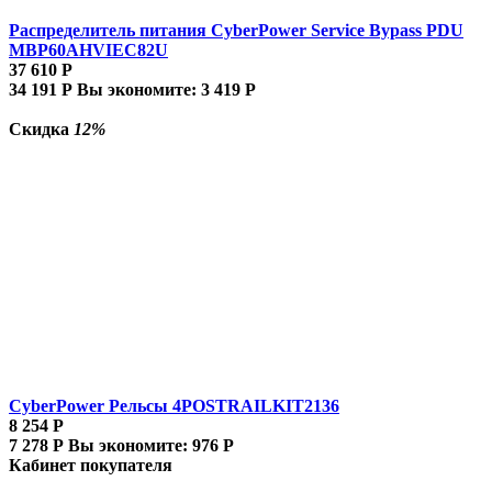
Распределитель питания CyberPower Service Bypass PDU
MBP60AHVIEC82U
37 610
Р
34 191
Р
Вы экономите:
3 419
Р
Скидка
12%
CyberPower Рельсы 4POSTRAILKIT2136
8 254
Р
7 278
Р
Вы экономите:
976
Р
Кабинет покупателя