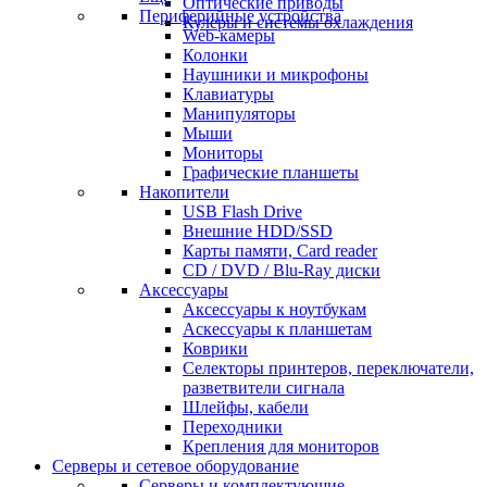
Оптические приводы
Периферийные устройства
Кулеры и системы охлаждения
Web-камеры
Колонки
Наушники и микрофоны
Клавиатуры
Манипуляторы
Мыши
Мониторы
Графические планшеты
Накопители
USB Flash Drive
Внешние HDD/SSD
Карты памяти, Card reader
CD / DVD / Blu-Ray диски
Аксессуары
Аксессуары к ноутбукам
Аскессуары к планшетам
Коврики
Селекторы принтеров, переключатели,
разветвители сигнала
Шлейфы, кабели
Переходники
Крепления для мониторов
Серверы и сетевое оборудование
Серверы и комплектующие