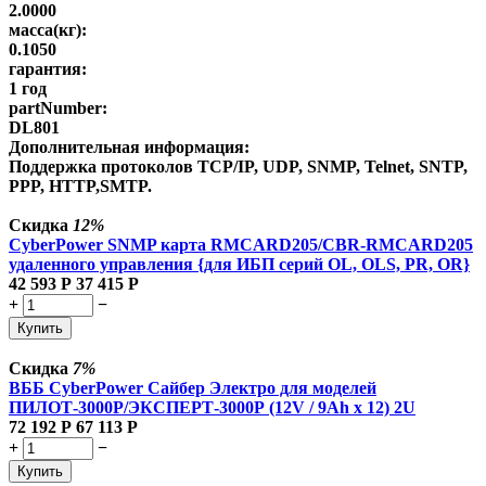
2.0000
масса(кг):
0.1050
гарантия:
1 год
partNumber:
DL801
Дополнительная информация:
Поддержка протоколов TCP/IP, UDP, SNMP, Telnet, SNTP,
PPP, HTTP,SMTP.
Скидка
12%
CyberPower SNMP карта RMCARD205/CBR-RMCARD205
удаленного управления {для ИБП серий OL, OLS, PR, OR}
42 593
Р
37 415
Р
+
−
Купить
Скидка
7%
ВББ CyberPower Сайбер Электро для моделей
ПИЛОТ-3000Р/ЭКСПЕРТ-3000Р (12V / 9Ah х 12) 2U
72 192
Р
67 113
Р
+
−
Купить