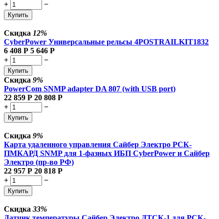
+
−
Купить
Скидка
12%
CyberPower Универсальные рельсы 4POSTRAILKIT1832
6 408
Р
5 646
Р
+
−
Купить
Скидка
9%
PowerCom SNMP adapter DA 807 (with USB port)
22 859
Р
20 808
Р
+
−
Купить
Скидка
9%
Карта удаленного управления Сайбер Электро РСК-
ПМКАРД SNMP для 1-фазных ИБП CyberPower и Сайбер
Электро (пр-во РФ)
22 957
Р
20 818
Р
+
−
Купить
Скидка
33%
Датчик температуры Сайбер Электро ДТСК-1 для РСК-