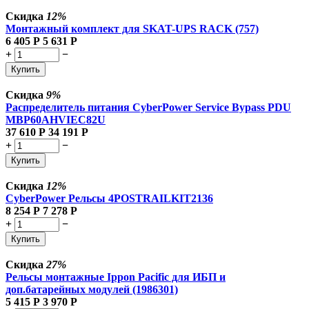
Скидка
12%
Монтажный комплект для SKAT-UPS RACK (757)
6 405
Р
5 631
Р
+
−
Купить
Скидка
9%
Распределитель питания CyberPower Service Bypass PDU
MBP60AHVIEC82U
37 610
Р
34 191
Р
+
−
Купить
Скидка
12%
CyberPower Рельсы 4POSTRAILKIT2136
8 254
Р
7 278
Р
+
−
Купить
Скидка
27%
Рельсы монтажные Ippon Pacific для ИБП и
доп.батарейных модулей (1986301)
5 415
Р
3 970
Р