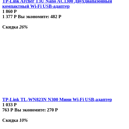
TP-Link Archer T3U Nano AC1300 Двухдиапазонный
компактный Wi-Fi USB-адаптер
1 860
Р
1 377
Р
Вы экономите:
482
Р
Скидка
26%
TP-Link TL-WN823N N300 Мини Wi-Fi USB-адаптер
1 033
Р
763
Р
Вы экономите:
270
Р
Скидка
10%