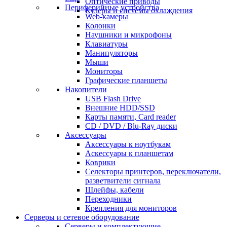
Оптические приводы
Периферийные устройства
Кулеры и системы охлаждения
Web-камеры
Колонки
Наушники и микрофоны
Клавиатуры
Манипуляторы
Мыши
Мониторы
Графические планшеты
Накопители
USB Flash Drive
Внешние HDD/SSD
Карты памяти, Card reader
CD / DVD / Blu-Ray диски
Аксессуары
Аксессуары к ноутбукам
Аскессуары к планшетам
Коврики
Селекторы принтеров, переключатели,
разветвители сигнала
Шлейфы, кабели
Переходники
Крепления для мониторов
Серверы и сетевое оборудование
Серверы и комплектующие