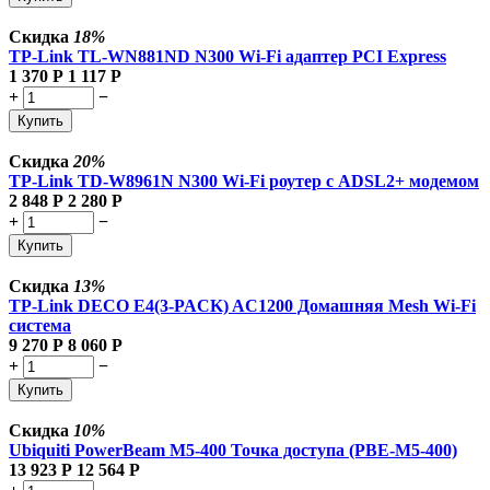
Скидка
18%
TP-Link TL-WN881ND N300 Wi-Fi адаптер PCI Express
1 370
Р
1 117
Р
+
−
Купить
Скидка
20%
TP-Link TD-W8961N N300 Wi-Fi роутер с ADSL2+ модемом
2 848
Р
2 280
Р
+
−
Купить
Скидка
13%
TP-Link DECO E4(3-PACK) AC1200 Домашняя Mesh Wi-Fi
система
9 270
Р
8 060
Р
+
−
Купить
Скидка
10%
Ubiquiti PowerBeam M5-400 Точка доступа (PBE-M5-400)
13 923
Р
12 564
Р