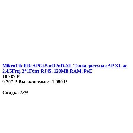
MikroTik RBcAPGi-5acD2nD-XL Точка доступа cAP XL ac
2.4/5Ггц, 2*1Гбит RJ45, 128MB RAM, PoE
10 787
Р
9 707
Р
Вы экономите:
1 080
Р
Скидка
18%