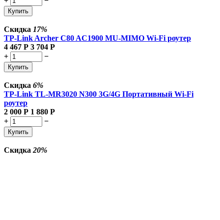
+
−
Купить
Скидка
17%
TP-Link Archer C80 AC1900 MU-MIMO Wi-Fi роутер
4 467
Р
3 704
Р
+
−
Купить
Скидка
6%
TP-Link TL-MR3020 N300 3G/4G Портативный Wi-Fi
роутер
2 000
Р
1 880
Р
+
−
Купить
Скидка
20%