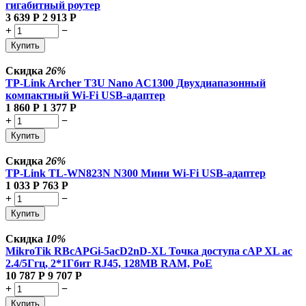
гигабитный роутер
3 639
Р
2 913
Р
+
−
Купить
Скидка
26%
TP-Link Archer T3U Nano AC1300 Двухдиапазонный
компактный Wi-Fi USB-адаптер
1 860
Р
1 377
Р
+
−
Купить
Скидка
26%
TP-Link TL-WN823N N300 Мини Wi-Fi USB-адаптер
1 033
Р
763
Р
+
−
Купить
Скидка
10%
MikroTik RBcAPGi-5acD2nD-XL Точка доступа cAP XL ac
2.4/5Ггц, 2*1Гбит RJ45, 128MB RAM, PoE
10 787
Р
9 707
Р
+
−
Купить