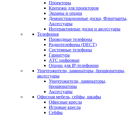
Проекторы
Крепежи для проекторов
Экраны и опции
Демонстрационные доски, Флипчарты,
Аксессуары
Интерактивные доски и аксессуары
Телефония
Проводные телефоны
Радиотелефоны (DECT)
Системные телефоны
Гарнитура
АТС цифровые
Опции для IP-телефонии
Уничтожители, ламинаторы, брошюраторы,
аксессуары
Уничтожители, ламинаторы,
брошюраторы
Аксессуары
Офисная мебель, сейфы, шкафы
Офисные кресла
Игровые кресла
Сейфы