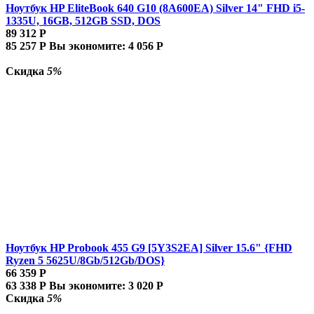
Ноутбук HP EliteBook 640 G10 (8A600EA) Silver 14" FHD i5-
1335U, 16GB, 512GB SSD, DOS
89 312
Р
85 257
Р
Вы экономите:
4 056
Р
Скидка
5%
Ноутбук HP Probook 455 G9 [5Y3S2EA] Silver 15.6" {FHD
Ryzen 5 5625U/8Gb/512Gb/DOS}
66 359
Р
63 338
Р
Вы экономите:
3 020
Р
Скидка
5%