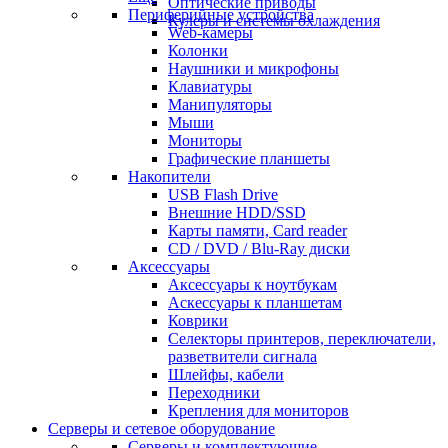
Оптические приводы
Периферийные устройства
Кулеры и системы охлаждения
Web-камеры
Колонки
Наушники и микрофоны
Клавиатуры
Манипуляторы
Мыши
Мониторы
Графические планшеты
Накопители
USB Flash Drive
Внешние HDD/SSD
Карты памяти, Card reader
CD / DVD / Blu-Ray диски
Аксессуары
Аксессуары к ноутбукам
Аскессуары к планшетам
Коврики
Селекторы принтеров, переключатели,
разветвители сигнала
Шлейфы, кабели
Переходники
Крепления для мониторов
Серверы и сетевое оборудование
Серверы и комплектующие