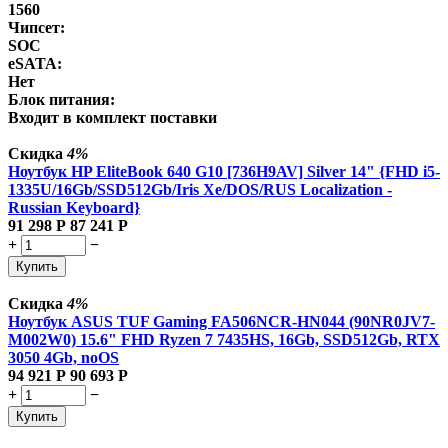
1560
Чипсет:
SOC
eSATA:
Нет
Блок питания:
Входит в комплект поставки
Скидка
4%
Ноутбук HP EliteBook 640 G10 [736H9AV] Silver 14" {FHD i5-
1335U/16Gb/SSD512Gb/Iris Xe/DOS/RUS Localization -
Russian Keyboard}
91 298
Р
87 241
Р
+
−
Купить
Скидка
4%
Ноутбук ASUS TUF Gaming FA506NCR-HN044 (90NR0JV7-
M002W0) 15.6" FHD Ryzen 7 7435HS, 16Gb, SSD512Gb, RTX
3050 4Gb, noOS
94 921
Р
90 693
Р
+
−
Купить