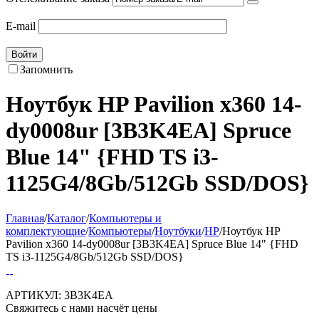
E-mail
Войти
Запомнить
Ноутбук HP Pavilion x360 14-
dy0008ur [3B3K4EA] Spruce
Blue 14" {FHD TS i3-
1125G4/8Gb/512Gb SSD/DOS}
Главная
/
Каталог
/
Компьютеры и
комплектующие
/
Компьютеры
/
Ноутбуки
/
HP
/
Ноутбук HP
Pavilion x360 14-dy0008ur [3B3K4EA] Spruce Blue 14" {FHD
TS i3-1125G4/8Gb/512Gb SSD/DOS}
АРТИКУЛ:
3B3K4EA
Свяжитесь с нами насчёт цены