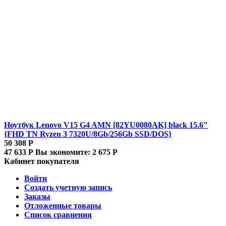
Ноутбук Lenovo V15 G4 AMN [82YU0080AK] black 15.6"
{FHD TN Ryzen 3 7320U/8Gb/256Gb SSD/DOS}
50 308
Р
47 633
Р
Вы экономите:
2 675
Р
Кабинет покупателя
Войти
Создать учетную запись
Заказы
Отложенные товары
Список сравнения