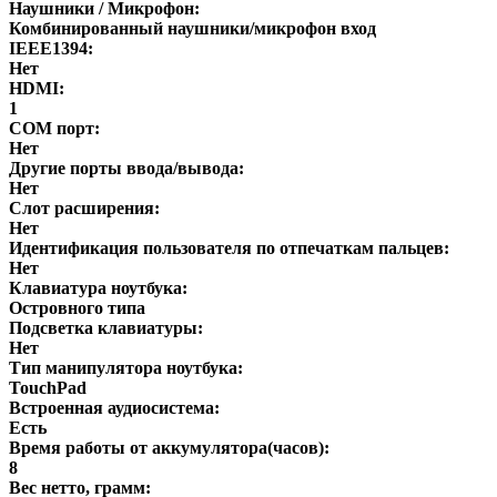
Наушники / Микрофон:
Комбинированный наушники/микрофон вход
IEEE1394:
Нет
HDMI:
1
COM порт:
Нет
Другие порты ввода/вывода:
Нет
Слот расширения:
Нет
Идентификация пользователя по отпечаткам пальцев:
Нет
Клавиатура ноутбука:
Островного типа
Подсветка клавиатуры:
Нет
Тип манипулятора ноутбука:
TouchPad
Встроенная аудиосистема:
Есть
Время работы от аккумулятора(часов):
8
Вес нетто, грамм: