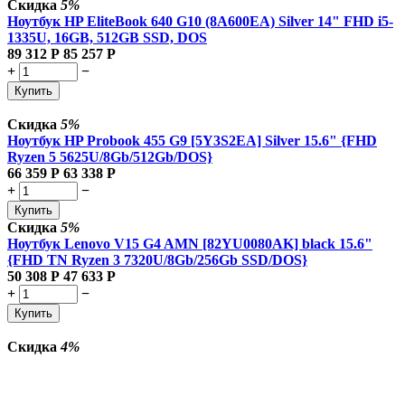
Скидка
5%
Ноутбук HP EliteBook 640 G10 (8A600EA) Silver 14" FHD i5-
1335U, 16GB, 512GB SSD, DOS
89 312
Р
85 257
Р
+
−
Купить
Скидка
5%
Ноутбук HP Probook 455 G9 [5Y3S2EA] Silver 15.6" {FHD
Ryzen 5 5625U/8Gb/512Gb/DOS}
66 359
Р
63 338
Р
+
−
Купить
Скидка
5%
Ноутбук Lenovo V15 G4 AMN [82YU0080AK] black 15.6"
{FHD TN Ryzen 3 7320U/8Gb/256Gb SSD/DOS}
50 308
Р
47 633
Р
+
−
Купить
Скидка
4%