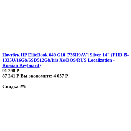
Ноутбук HP EliteBook 640 G10 [736H9AV] Silver 14" {FHD i5-
1335U/16Gb/SSD512Gb/Iris Xe/DOS/RUS Localization -
Russian Keyboard}
91 298
Р
87 241
Р
Вы экономите:
4 057
Р
Скидка
4%