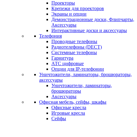
Проекторы
Крепежи для проекторов
Экраны и опции
Демонстрационные доски, Флипчарты,
Аксессуары
Интерактивные доски и аксессуары
Телефония
Проводные телефоны
Радиотелефоны (DECT)
Системные телефоны
Гарнитура
АТС цифровые
Опции для IP-телефонии
Уничтожители, ламинаторы, брошюраторы,
аксессуары
Уничтожители, ламинаторы,
брошюраторы
Аксессуары
Офисная мебель, сейфы, шкафы
Офисные кресла
Игровые кресла
Сейфы