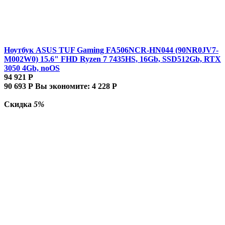
Ноутбук ASUS TUF Gaming FA506NCR-HN044 (90NR0JV7-
M002W0) 15.6" FHD Ryzen 7 7435HS, 16Gb, SSD512Gb, RTX
3050 4Gb, noOS
94 921
Р
90 693
Р
Вы экономите:
4 228
Р
Скидка
5%