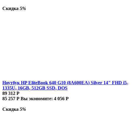
Скидка
5%
Ноутбук HP EliteBook 640 G10 (8A600EA) Silver 14" FHD i5-
1335U, 16GB, 512GB SSD, DOS
89 312
Р
85 257
Р
Вы экономите:
4 056
Р
Скидка
5%