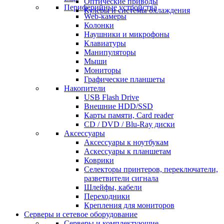
Оптические приводы
Периферийные устройства
Кулеры и системы охлаждения
Web-камеры
Колонки
Наушники и микрофоны
Клавиатуры
Манипуляторы
Мыши
Мониторы
Графические планшеты
Накопители
USB Flash Drive
Внешние HDD/SSD
Карты памяти, Card reader
CD / DVD / Blu-Ray диски
Аксессуары
Аксессуары к ноутбукам
Аскессуары к планшетам
Коврики
Селекторы принтеров, переключатели,
разветвители сигнала
Шлейфы, кабели
Переходники
Крепления для мониторов
Серверы и сетевое оборудование
Серверы и комплектующие