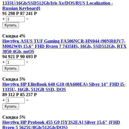
1335U/16Gb/SSD512Gb/Iris Xe/DOS/RUS Localization -
Russian Keyboard}
91 298
Р
87 241
Р
+
−
Купить
Скидка
4%
Ноутбук ASUS TUF Gaming FA506NCR-HN044 (90NR0JV7-
M002W0) 15.6" FHD Ryzen 7 7435HS, 16Gb, SSD512Gb, RTX
3050 4Gb, noOS
94 921
Р
90 693
Р
+
−
Купить
Скидка
5%
Ноутбук HP EliteBook 640 G10 (8A600EA) Silver 14" FHD i5-
1335U, 16GB, 512GB SSD, DOS
89 312
Р
85 257
Р
+
−
Купить
Скидка
5%
Ноутбук HP Probook 455 G9 [5Y3S2EA] Silver 15.6" {FHD
Ryzen 5 5625U/8Gb/512Gb/DOS}