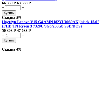
66 359
Р
63 338
Р
+
−
Купить
Скидка
5%
Ноутбук Lenovo V15 G4 AMN [82YU0080AK] black 15.6"
{FHD TN Ryzen 3 7320U/8Gb/256Gb SSD/DOS}
50 308
Р
47 633
Р
+
−
Купить
Скидка
4%