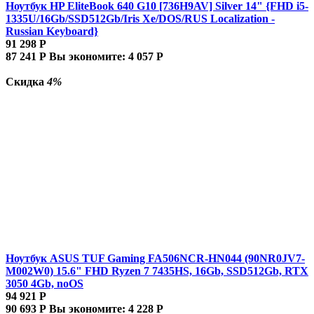
Ноутбук HP EliteBook 640 G10 [736H9AV] Silver 14" {FHD i5-
1335U/16Gb/SSD512Gb/Iris Xe/DOS/RUS Localization -
Russian Keyboard}
91 298
Р
87 241
Р
Вы экономите:
4 057
Р
Скидка
4%
Ноутбук ASUS TUF Gaming FA506NCR-HN044 (90NR0JV7-
M002W0) 15.6" FHD Ryzen 7 7435HS, 16Gb, SSD512Gb, RTX
3050 4Gb, noOS
94 921
Р
90 693
Р
Вы экономите:
4 228
Р