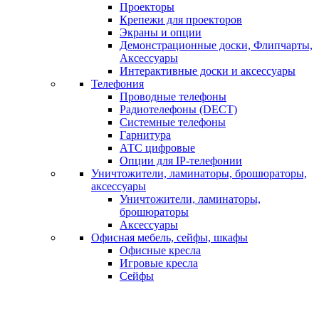
Проекторы
Крепежи для проекторов
Экраны и опции
Демонстрационные доски, Флипчарты,
Аксессуары
Интерактивные доски и аксессуары
Телефония
Проводные телефоны
Радиотелефоны (DECT)
Системные телефоны
Гарнитура
АТС цифровые
Опции для IP-телефонии
Уничтожители, ламинаторы, брошюраторы,
аксессуары
Уничтожители, ламинаторы,
брошюраторы
Аксессуары
Офисная мебель, сейфы, шкафы
Офисные кресла
Игровые кресла
Сейфы