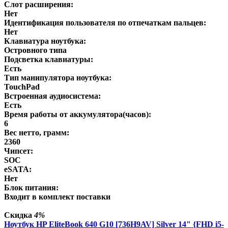
Слот расширения:
Нет
Идентификация пользователя по отпечаткам пальцев:
Нет
Клавиатура ноутбука:
Островного типа
Подсветка клавиатуры:
Есть
Тип манипулятора ноутбука:
TouchPad
Встроенная аудиосистема:
Есть
Время работы от аккумулятора(часов):
6
Вес нетто, грамм:
2360
Чипсет:
SOC
eSATA:
Нет
Блок питания:
Входит в комплект поставки
Скидка
4%
Ноутбук HP EliteBook 640 G10 [736H9AV] Silver 14" {FHD i5-