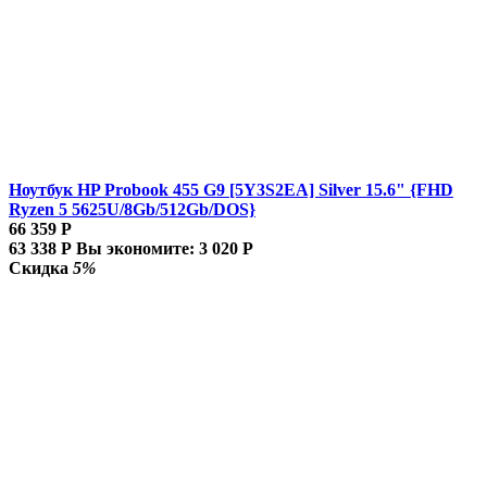
Ноутбук HP Probook 455 G9 [5Y3S2EA] Silver 15.6" {FHD
Ryzen 5 5625U/8Gb/512Gb/DOS}
66 359
Р
63 338
Р
Вы экономите:
3 020
Р
Скидка
5%