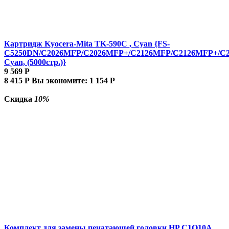
Картридж Kyocera-Mita TK-590C , Cyan {FS-
C5250DN/C2026MFP/C2026MFP+/C2126MFP/C2126MFP+/C
Cyan, (5000стр.)}
9 569
Р
8 415
Р
Вы экономите:
1 154
Р
Скидка
10%
Комплект для замены печатающей головки HP C1Q10A