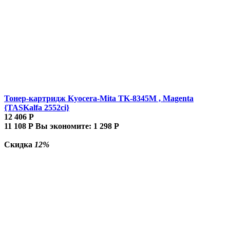
Тонер-картридж Kyocera-Mita TK-8345M , Magenta
{TASKalfa 2552ci}
12 406
Р
11 108
Р
Вы экономите:
1 298
Р
Скидка
12%