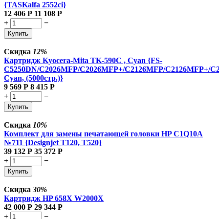
{TASKalfa 2552ci}
12 406
Р
11 108
Р
+
−
Купить
Скидка
12%
Картридж Kyocera-Mita TK-590C , Cyan {FS-
C5250DN/C2026MFP/C2026MFP+/C2126MFP/C2126MFP+/C
Cyan, (5000стр.)}
9 569
Р
8 415
Р
+
−
Купить
Скидка
10%
Комплект для замены печатающей головки HP C1Q10A
№711 {Designjet T120, T520}
39 132
Р
35 372
Р
+
−
Купить
Скидка
30%
Картридж HP 658X W2000X
42 000
Р
29 344
Р
+
−