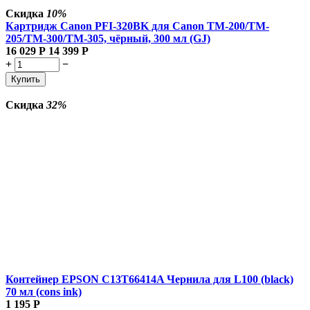
Скидка
10%
Картридж Canon PFI-320BK для Canon TM-200/TM-
205/TM-300/TM-305, чёрный, 300 мл (GJ)
16 029
Р
14 399
Р
+
−
Купить
Скидка
32%
Контейнер EPSON C13T66414A Чернила для L100 (black)
70 мл (cons ink)
1 195
Р