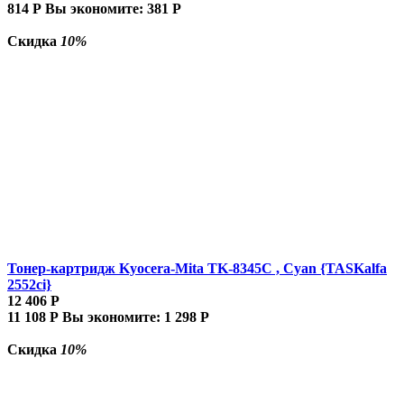
814
Р
Вы экономите:
381
Р
Скидка
10%
Тонер-картридж Kyocera-Mita TK-8345C , Cyan {TASKalfa
2552ci}
12 406
Р
11 108
Р
Вы экономите:
1 298
Р
Скидка
10%