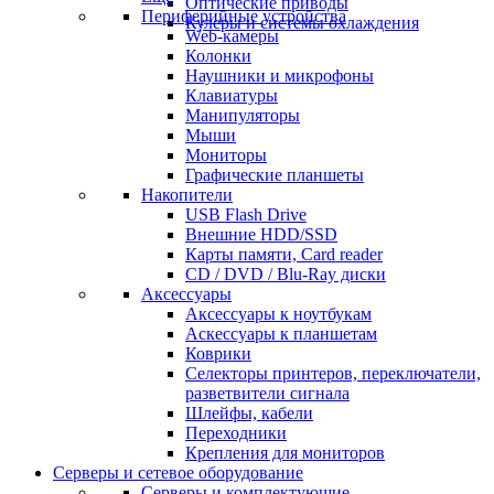
Оптические приводы
Периферийные устройства
Кулеры и системы охлаждения
Web-камеры
Колонки
Наушники и микрофоны
Клавиатуры
Манипуляторы
Мыши
Мониторы
Графические планшеты
Накопители
USB Flash Drive
Внешние HDD/SSD
Карты памяти, Card reader
CD / DVD / Blu-Ray диски
Аксессуары
Аксессуары к ноутбукам
Аскессуары к планшетам
Коврики
Селекторы принтеров, переключатели,
разветвители сигнала
Шлейфы, кабели
Переходники
Крепления для мониторов
Серверы и сетевое оборудование
Серверы и комплектующие