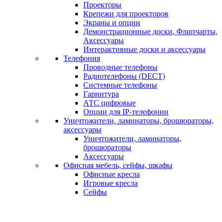
Проекторы
Крепежи для проекторов
Экраны и опции
Демонстрационные доски, Флипчарты,
Аксессуары
Интерактивные доски и аксессуары
Телефония
Проводные телефоны
Радиотелефоны (DECT)
Системные телефоны
Гарнитура
АТС цифровые
Опции для IP-телефонии
Уничтожители, ламинаторы, брошюраторы,
аксессуары
Уничтожители, ламинаторы,
брошюраторы
Аксессуары
Офисная мебель, сейфы, шкафы
Офисные кресла
Игровые кресла
Сейфы