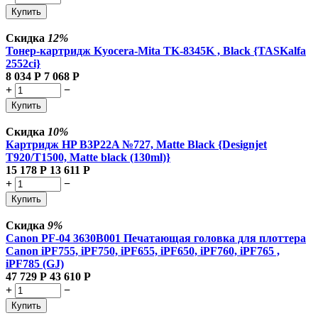
Купить
Скидка
12%
Тонер-картридж Kyocera-Mita TK-8345K , Black {TASKalfa
2552ci}
8 034
Р
7 068
Р
+
−
Купить
Скидка
10%
Картридж HP B3P22A №727, Matte Black {Designjet
T920/T1500, Matte black (130ml)}
15 178
Р
13 611
Р
+
−
Купить
Скидка
9%
Canon PF-04 3630B001 Печатающая головка для плоттера
Canon iPF755, iPF750, iPF655, iPF650, iPF760, iPF765 ,
iPF785 (GJ)
47 729
Р
43 610
Р
+
−
Купить