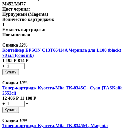
M452/M477
Цвет чернил:
Пурпурный (Magenta)
Количество картриджей:
1
Емкость картриджа:
Повышенная
Скидка
32%
Контейнер EPSON C13T66414A Чернила для L100 (black)
70 мл (cons ink)
1 195
Р
814
Р
+
−
Купить
Скидка
10%
Тонер-картридж Kyocera-Mita TK-8345C , Cyan {TASKalfa
2552ci}
12 406
Р
11 108
Р
+
−
Купить
Скидка
10%
Тонер-картридж Kyocera-Mita TK-8345M , Magenta