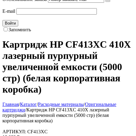
E-mail
Войти
Запомнить
Картридж HP CF413XC 410X
лазерный пурпурный
увеличенной емкости (5000
стр) (белая корпоративная
коробка)
Главная
/
Каталог
/
Расходные материалы
/
Оригинальные
картриджи
/
Картридж HP CF413XC 410X лазерный
пурпурный увеличенной емкости (5000 стр) (белая
корпоративная коробка)
АРТИКУЛ:
CF413XC