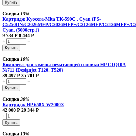
Купить
Скидка
13%
Картридж Kyocera-Mita TK-590C , Cyan {FS-
C5250DN/C2026MFP/C2026MFP+/C2126MFP/C2126MFP+/C
Cyan, (5000стр.)}
9 734
Р
8 444
Р
+
−
Купить
Скидка
10%
Комплект для замены печатающей головки HP C1Q10A
№711 {Designjet T120, T520}
39 497
Р
35 701
Р
+
−
Купить
Скидка
30%
Картридж HP 658X W2000X
42 000
Р
29 344
Р
+
−
Купить
Скидка
13%