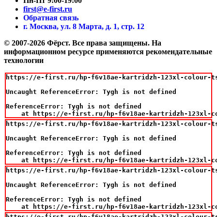
Пн-Пт 9:00-19:00
first@e-first.ru
Обратная связь
г. Москва, ул. 8 Марта, д. 1, стр. 12
© 2007-2026 Фёрст. Все права защищены.
На
информационном ресурсе применяются рекомендательные
технологии
https://e-first.ru/hp-f6v18ae-kartridzh-123xl-colour-ts
Uncaught ReferenceError: Tygh is not defined

ReferenceError: Tygh is not defined

    at https://e-first.ru/hp-f6v18ae-kartridzh-123xl-c
https://e-first.ru/hp-f6v18ae-kartridzh-123xl-colour-ts
Uncaught ReferenceError: Tygh is not defined

ReferenceError: Tygh is not defined

    at https://e-first.ru/hp-f6v18ae-kartridzh-123xl-c
https://e-first.ru/hp-f6v18ae-kartridzh-123xl-colour-ts
Uncaught ReferenceError: Tygh is not defined

ReferenceError: Tygh is not defined

    at https://e-first.ru/hp-f6v18ae-kartridzh-123xl-c
https://e-first.ru/hp-f6v18ae-kartridzh-123xl-colour-ts