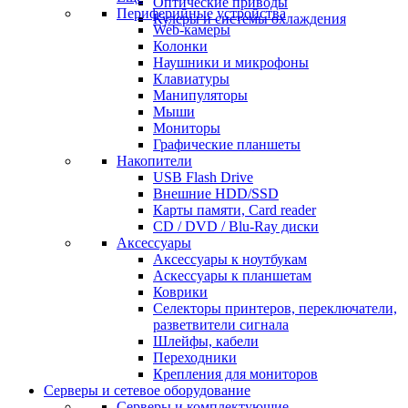
Оптические приводы
Периферийные устройства
Кулеры и системы охлаждения
Web-камеры
Колонки
Наушники и микрофоны
Клавиатуры
Манипуляторы
Мыши
Мониторы
Графические планшеты
Накопители
USB Flash Drive
Внешние HDD/SSD
Карты памяти, Card reader
CD / DVD / Blu-Ray диски
Аксессуары
Аксессуары к ноутбукам
Аскессуары к планшетам
Коврики
Селекторы принтеров, переключатели,
разветвители сигнала
Шлейфы, кабели
Переходники
Крепления для мониторов
Серверы и сетевое оборудование
Серверы и комплектующие