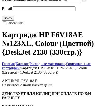
E-mail
Войти
Запомнить
Картридж HP F6V18AE
№123XL, Colour (Цветной)
{DeskJet 2130 (330стр.)}
Главная
/
Каталог
/
Расходные материалы
/
Оригинальные
картриджи
/
Картридж HP F6V18AE №123XL, Colour
(Цветной) {DeskJet 2130 (330стр.)}
АРТИКУЛ:
F6V18AE
Свяжитесь с нами насчёт цены
ДЕЙСТВУЕТ ДЛЯ ЮРЛИЦ ПРИ ОПЛАТЕ ПО Б/Н
РАСЧЕТУ