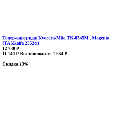
Тонер-картридж Kyocera-Mita TK-8345M , Magenta
{TASKalfa 2552ci}
12 780
Р
11 146
Р
Вы экономите:
1 634
Р
Скидка
13%