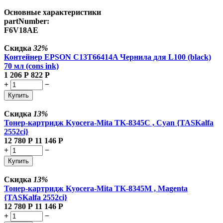
Основные характеристики
partNumber:
F6V18AE
Скидка
32%
Контейнер EPSON C13T66414A Чернила для L100 (black)
70 мл (cons ink)
1 206
Р
822
Р
+
−
Купить
Скидка
13%
Тонер-картридж Kyocera-Mita TK-8345C , Cyan {TASKalfa
2552ci}
12 780
Р
11 146
Р
+
−
Купить
Скидка
13%
Тонер-картридж Kyocera-Mita TK-8345M , Magenta
{TASKalfa 2552ci}
12 780
Р
11 146
Р
+
−