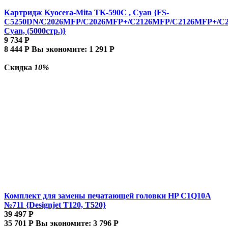
Картридж Kyocera-Mita TK-590C , Cyan {FS-
C5250DN/C2026MFP/C2026MFP+/C2126MFP/C2126MFP+/C
Cyan, (5000стр.)}
9 734
Р
8 444
Р
Вы экономите:
1 291
Р
Скидка
10%
Комплект для замены печатающей головки HP C1Q10A
№711 {Designjet T120, T520}
39 497
Р
35 701
Р
Вы экономите:
3 796
Р