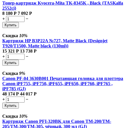
Тонер-картридж Kyocera-Mita TK-8345K , Black {TASKalfa
2552ci}
8 180
Р
7 092
Р
+
−
Купить
Скидка
10%
Картридж HP B3P22A №727, Matte Black {Designjet
T920/T1500, Matte black (130ml)}
15 321
Р
13 738
Р
+
−
Купить
Скидка
9%
Canon PF-04 3630B001 Печатающая головка для плоттера
Canon iPF755, iPF750, iPF655, iPF650, iPF760, iPF765 ,
iPF785 (GJ)
48 174
Р
44 017
Р
+
−
Купить
Скидка
10%
Картридж Canon PFI-320BK для Canon TM-200/TM-
205/TM-300/TM-305, чёрный, 300 мл (GJ)