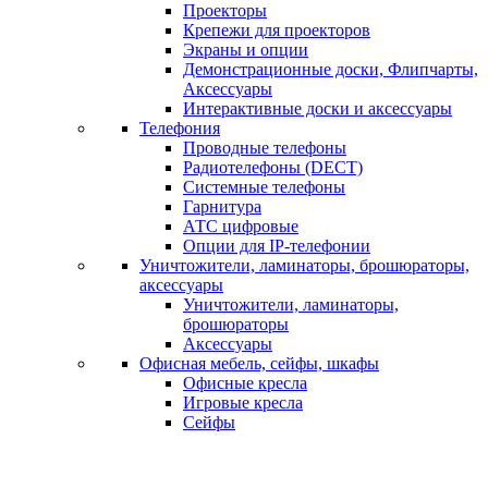
Проекторы
Крепежи для проекторов
Экраны и опции
Демонстрационные доски, Флипчарты,
Аксессуары
Интерактивные доски и аксессуары
Телефония
Проводные телефоны
Радиотелефоны (DECT)
Системные телефоны
Гарнитура
АТС цифровые
Опции для IP-телефонии
Уничтожители, ламинаторы, брошюраторы,
аксессуары
Уничтожители, ламинаторы,
брошюраторы
Аксессуары
Офисная мебель, сейфы, шкафы
Офисные кресла
Игровые кресла
Сейфы