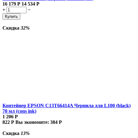
16 179
Р
14 534
Р
+
−
Купить
Скидка
32%
Контейнер EPSON C13T66414A Чернила для L100 (black)
70 мл (cons ink)
1 206
Р
822
Р
Вы экономите:
384
Р
Скидка
13%