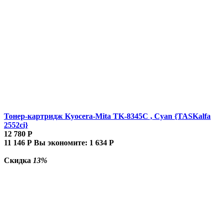
Тонер-картридж Kyocera-Mita TK-8345C , Cyan {TASKalfa
2552ci}
12 780
Р
11 146
Р
Вы экономите:
1 634
Р
Скидка
13%