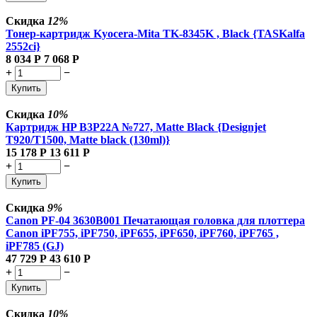
Скидка
12%
Тонер-картридж Kyocera-Mita TK-8345K , Black {TASKalfa
2552ci}
8 034
Р
7 068
Р
+
−
Купить
Скидка
10%
Картридж HP B3P22A №727, Matte Black {Designjet
T920/T1500, Matte black (130ml)}
15 178
Р
13 611
Р
+
−
Купить
Скидка
9%
Canon PF-04 3630B001 Печатающая головка для плоттера
Canon iPF755, iPF750, iPF655, iPF650, iPF760, iPF765 ,
iPF785 (GJ)
47 729
Р
43 610
Р
+
−
Купить
Скидка
10%