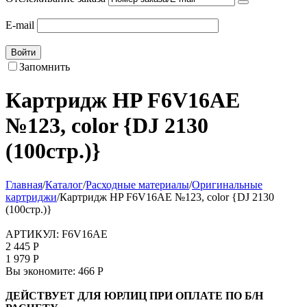
E-mail
Войти
Запомнить
Картридж HP F6V16AE
№123, color {DJ 2130
(100стр.)}
Главная
/
Каталог
/
Расходные материалы
/
Оригинальные
картриджи
/
Картридж HP F6V16AE №123, color {DJ 2130
(100стр.)}
АРТИКУЛ:
F6V16AE
2 445
Р
1 979
Р
Вы экономите:
466
Р
ДЕЙСТВУЕТ ДЛЯ ЮРЛИЦ ПРИ ОПЛАТЕ ПО Б/Н