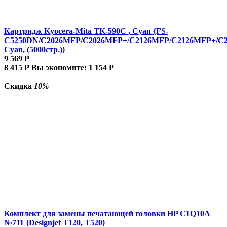
Картридж Kyocera-Mita TK-590C , Cyan {FS-
C5250DN/C2026MFP/C2026MFP+/C2126MFP/C2126MFP+/C
Cyan, (5000стр.)}
9 569
Р
8 415
Р
Вы экономите:
1 154
Р
Скидка
10%
Комплект для замены печатающей головки HP C1Q10A
№711 {Designjet T120, T520}