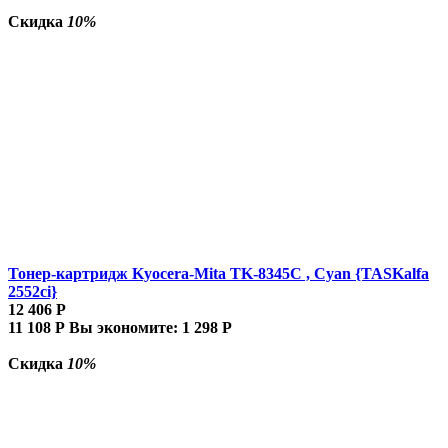
Скидка
10%
Тонер-картридж Kyocera-Mita TK-8345C , Cyan {TASKalfa
2552ci}
12 406
Р
11 108
Р
Вы экономите:
1 298
Р
Скидка
10%