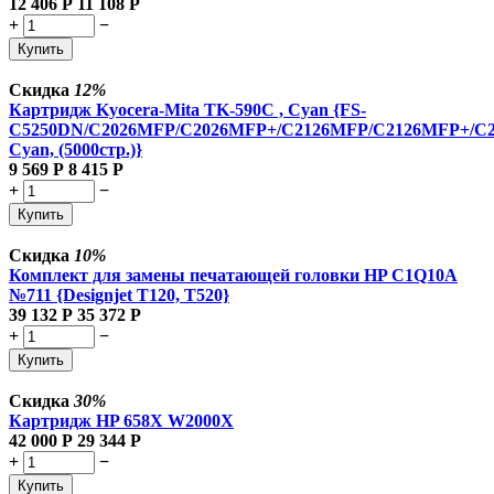
12 406
Р
11 108
Р
+
−
Купить
Скидка
12%
Картридж Kyocera-Mita TK-590C , Cyan {FS-
C5250DN/C2026MFP/C2026MFP+/C2126MFP/C2126MFP+/C
Cyan, (5000стр.)}
9 569
Р
8 415
Р
+
−
Купить
Скидка
10%
Комплект для замены печатающей головки HP C1Q10A
№711 {Designjet T120, T520}
39 132
Р
35 372
Р
+
−
Купить
Скидка
30%
Картридж HP 658X W2000X
42 000
Р
29 344
Р
+
−
Купить