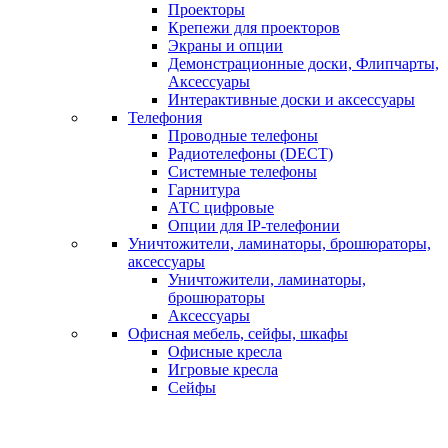
Проекторы
Крепежи для проекторов
Экраны и опции
Демонстрационные доски, Флипчарты,
Аксессуары
Интерактивные доски и аксессуары
Телефония
Проводные телефоны
Радиотелефоны (DECT)
Системные телефоны
Гарнитура
АТС цифровые
Опции для IP-телефонии
Уничтожители, ламинаторы, брошюраторы,
аксессуары
Уничтожители, ламинаторы,
брошюраторы
Аксессуары
Офисная мебель, сейфы, шкафы
Офисные кресла
Игровые кресла
Сейфы