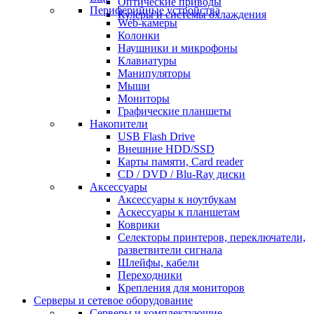
Оптические приводы
Периферийные устройства
Кулеры и системы охлаждения
Web-камеры
Колонки
Наушники и микрофоны
Клавиатуры
Манипуляторы
Мыши
Мониторы
Графические планшеты
Накопители
USB Flash Drive
Внешние HDD/SSD
Карты памяти, Card reader
CD / DVD / Blu-Ray диски
Аксессуары
Аксессуары к ноутбукам
Аскессуары к планшетам
Коврики
Селекторы принтеров, переключатели,
разветвители сигнала
Шлейфы, кабели
Переходники
Крепления для мониторов
Серверы и сетевое оборудование
Серверы и комплектующие