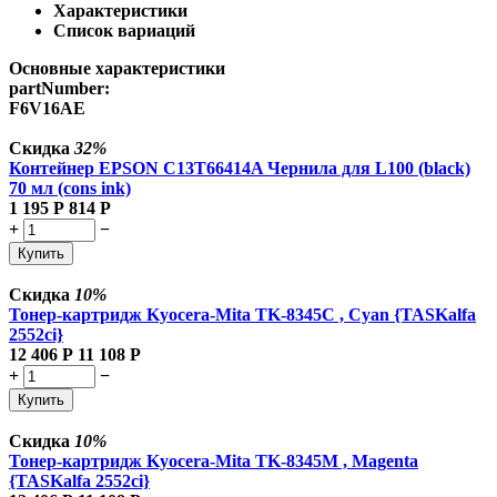
Характеристики
Список вариаций
Основные характеристики
partNumber:
F6V16AE
Скидка
32%
Контейнер EPSON C13T66414A Чернила для L100 (black)
70 мл (cons ink)
1 195
Р
814
Р
+
−
Купить
Скидка
10%
Тонер-картридж Kyocera-Mita TK-8345C , Cyan {TASKalfa
2552ci}
12 406
Р
11 108
Р
+
−
Купить
Скидка
10%
Тонер-картридж Kyocera-Mita TK-8345M , Magenta
{TASKalfa 2552ci}