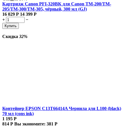
Картридж Canon PFI-320BK для Canon TM-200/TM-
205/TM-300/TM-305, чёрный, 300 мл (GJ)
16 029
Р
14 399
Р
+
−
Купить
Скидка
32%
Контейнер EPSON C13T66414A Чернила для L100 (black)
70 мл (cons ink)
1 195
Р
814
Р
Вы экономите:
381
Р