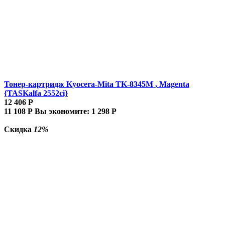
Тонер-картридж Kyocera-Mita TK-8345M , Magenta
{TASKalfa 2552ci}
12 406
Р
11 108
Р
Вы экономите:
1 298
Р
Скидка
12%