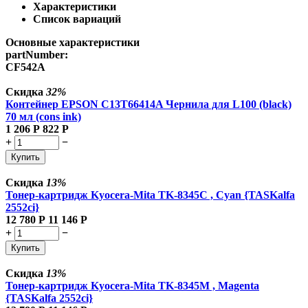
Характеристики
Список вариаций
Основные характеристики
partNumber:
CF542A
Скидка
32%
Контейнер EPSON C13T66414A Чернила для L100 (black)
70 мл (cons ink)
1 206
Р
822
Р
+
−
Купить
Скидка
13%
Тонер-картридж Kyocera-Mita TK-8345C , Cyan {TASKalfa
2552ci}
12 780
Р
11 146
Р
+
−
Купить
Скидка
13%
Тонер-картридж Kyocera-Mita TK-8345M , Magenta
{TASKalfa 2552ci}