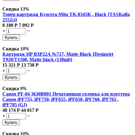
Скидка
13%
Тонер-картридж Kyocera-Mita TK-8345K , Black {TASKalfa
2552ci}
8 180
Р
7 092
Р
+
−
Купить
Скидка
10%
Картридж HP B3P22A №727, Matte Black {Designjet
T920/T1500, Matte black (130ml)}
15 321
Р
13 738
Р
+
−
Купить
Скидка
9%
Canon PF-04 3630B001 Печатающая головка для плоттера
Canon iPF755, iPF750, iPF655, iPF650, iPF760, iPF765 ,
iPF785 (GJ)
48 174
Р
44 017
Р
+
−
Купить
Скидка
10%