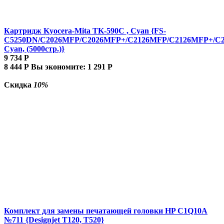
Картридж Kyocera-Mita TK-590C , Cyan {FS-
C5250DN/C2026MFP/C2026MFP+/C2126MFP/C2126MFP+/C
Cyan, (5000стр.)}
9 734
Р
8 444
Р
Вы экономите:
1 291
Р
Скидка
10%
Комплект для замены печатающей головки HP C1Q10A
№711 {Designjet T120, T520}