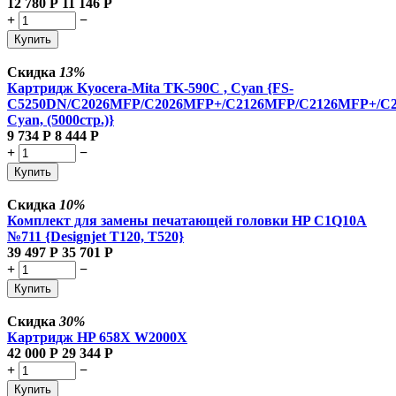
12 780
Р
11 146
Р
+
−
Купить
Скидка
13%
Картридж Kyocera-Mita TK-590C , Cyan {FS-
C5250DN/C2026MFP/C2026MFP+/C2126MFP/C2126MFP+/C
Cyan, (5000стр.)}
9 734
Р
8 444
Р
+
−
Купить
Скидка
10%
Комплект для замены печатающей головки HP C1Q10A
№711 {Designjet T120, T520}
39 497
Р
35 701
Р
+
−
Купить
Скидка
30%
Картридж HP 658X W2000X
42 000
Р
29 344
Р
+
−
Купить