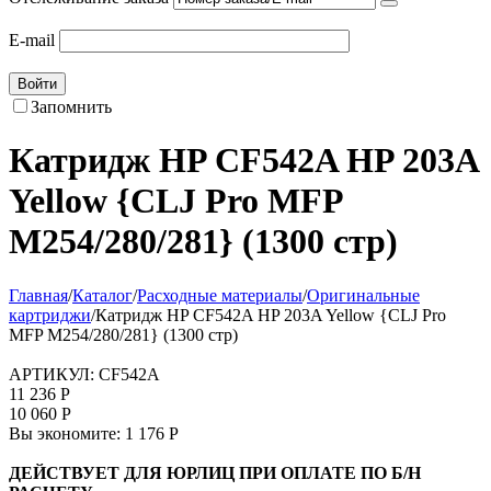
E-mail
Войти
Запомнить
Катридж HP CF542A HP 203A
Yellow {CLJ Pro MFP
M254/280/281} (1300 стр)
Главная
/
Каталог
/
Расходные материалы
/
Оригинальные
картриджи
/
Катридж HP CF542A HP 203A Yellow {CLJ Pro
MFP M254/280/281} (1300 стр)
АРТИКУЛ:
CF542A
11 236
Р
10 060
Р
Вы экономите:
1 176
Р
ДЕЙСТВУЕТ ДЛЯ ЮРЛИЦ ПРИ ОПЛАТЕ ПО Б/Н