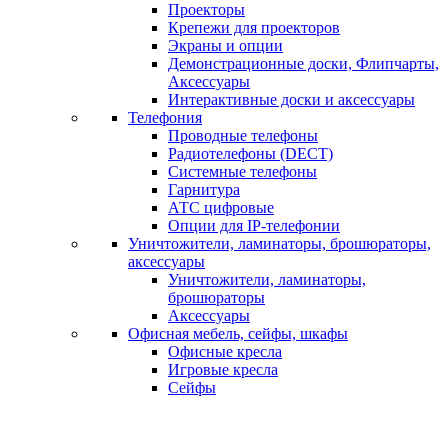
Проекторы
Крепежи для проекторов
Экраны и опции
Демонстрационные доски, Флипчарты,
Аксессуары
Интерактивные доски и аксессуары
Телефония
Проводные телефоны
Радиотелефоны (DECT)
Системные телефоны
Гарнитура
АТС цифровые
Опции для IP-телефонии
Уничтожители, ламинаторы, брошюраторы,
аксессуары
Уничтожители, ламинаторы,
брошюраторы
Аксессуары
Офисная мебель, сейфы, шкафы
Офисные кресла
Игровые кресла
Сейфы