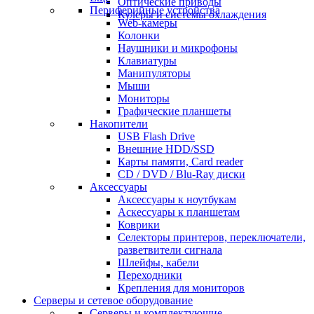
Оптические приводы
Периферийные устройства
Кулеры и системы охлаждения
Web-камеры
Колонки
Наушники и микрофоны
Клавиатуры
Манипуляторы
Мыши
Мониторы
Графические планшеты
Накопители
USB Flash Drive
Внешние HDD/SSD
Карты памяти, Card reader
CD / DVD / Blu-Ray диски
Аксессуары
Аксессуары к ноутбукам
Аскессуары к планшетам
Коврики
Селекторы принтеров, переключатели,
разветвители сигнала
Шлейфы, кабели
Переходники
Крепления для мониторов
Серверы и сетевое оборудование
Серверы и комплектующие