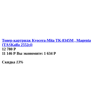
Тонер-картридж Kyocera-Mita TK-8345M , Magenta
{TASKalfa 2552ci}
12 780
Р
11 146
Р
Вы экономите:
1 634
Р
Скидка
13%