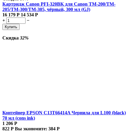
Картридж Canon PFI-320BK для Canon TM-200/TM-
205/TM-300/TM-305, чёрный, 300 мл (GJ)
16 179
Р
14 534
Р
+
−
Купить
Скидка
32%
Контейнер EPSON C13T66414A Чернила для L100 (black)
70 мл (cons ink)
1 206
Р
822
Р
Вы экономите:
384
Р