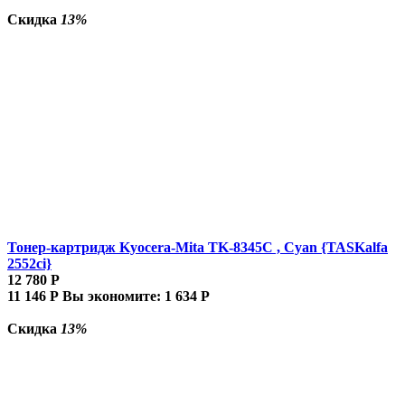
Скидка
13%
Тонер-картридж Kyocera-Mita TK-8345C , Cyan {TASKalfa
2552ci}
12 780
Р
11 146
Р
Вы экономите:
1 634
Р
Скидка
13%