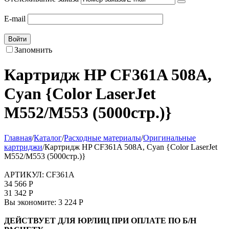
E-mail
Войти
Запомнить
Картридж HP CF361A 508A,
Cyan {Color LaserJet
M552/M553 (5000стр.)}
Главная
/
Каталог
/
Расходные материалы
/
Оригинальные
картриджи
/
Картридж HP CF361A 508A, Cyan {Color LaserJet
M552/M553 (5000стр.)}
АРТИКУЛ:
CF361A
34 566
Р
31 342
Р
Вы экономите:
3 224
Р
ДЕЙСТВУЕТ ДЛЯ ЮРЛИЦ ПРИ ОПЛАТЕ ПО Б/Н