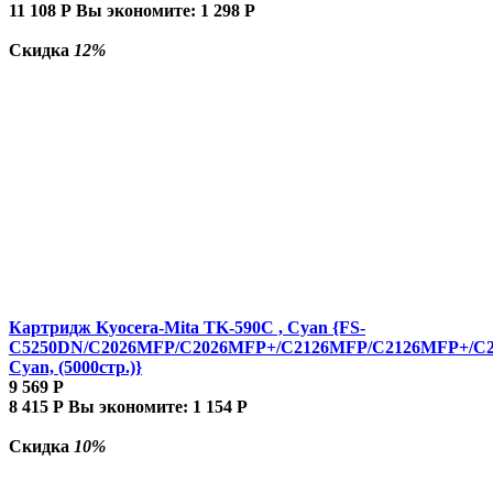
11 108
Р
Вы экономите:
1 298
Р
Скидка
12%
Картридж Kyocera-Mita TK-590C , Cyan {FS-
C5250DN/C2026MFP/C2026MFP+/C2126MFP/C2126MFP+/C
Cyan, (5000стр.)}
9 569
Р
8 415
Р
Вы экономите:
1 154
Р
Скидка
10%