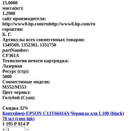
15.0000
масса(кг):
1.2980
сайт производителя:
http://www8.hp.com/ruhttp://www8.hp.com/ru
гарантия:
Б. Г.
Артикулы всех совместимых товаров:
1349569, 1352301, 1351750
partNumber:
CF361A
Технология печати картриджа:
Лазерная
Ресурс (стр):
5000
Совместимые модели:
M552/M553
Цвет чернил:
Голубой (Cyan)
Скидка
32%
Контейнер EPSON C13T66414A Чернила для L100 (black)
70 мл (cons ink)
1 195
Р
814
Р
+
−