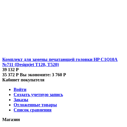
Комплект для замены печатающей головки HP C1Q10A
№711 {Designjet T120, T520}
39 132
Р
35 372
Р
Вы экономите:
3 760
Р
Кабинет покупателя
Войти
Создать учетную запись
Заказы
Отложенные товары
Список сравнения
Магазин