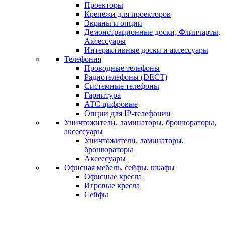
Проекторы
Крепежи для проекторов
Экраны и опции
Демонстрационные доски, Флипчарты,
Аксессуары
Интерактивные доски и аксессуары
Телефония
Проводные телефоны
Радиотелефоны (DECT)
Системные телефоны
Гарнитура
АТС цифровые
Опции для IP-телефонии
Уничтожители, ламинаторы, брошюраторы,
аксессуары
Уничтожители, ламинаторы,
брошюраторы
Аксессуары
Офисная мебель, сейфы, шкафы
Офисные кресла
Игровые кресла
Сейфы