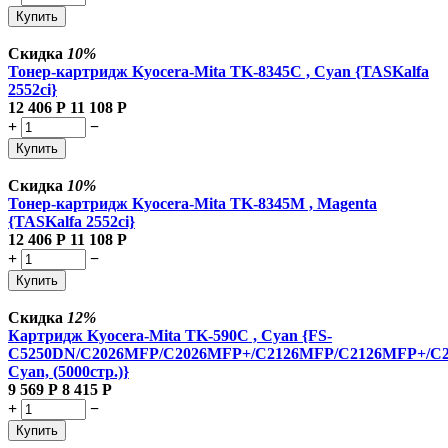
Купить
Скидка
10%
Тонер-картридж Kyocera-Mita TK-8345C , Cyan {TASKalfa
2552ci}
12 406
Р
11 108
Р
+
−
Купить
Скидка
10%
Тонер-картридж Kyocera-Mita TK-8345M , Magenta
{TASKalfa 2552ci}
12 406
Р
11 108
Р
+
−
Купить
Скидка
12%
Картридж Kyocera-Mita TK-590C , Cyan {FS-
C5250DN/C2026MFP/C2026MFP+/C2126MFP/C2126MFP+/C
Cyan, (5000стр.)}
9 569
Р
8 415
Р
+
−
Купить