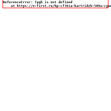
ReferenceError: Tygh is not defined

    at https://e-first.ru/hp-cf361a-kartridzh-508a-cya