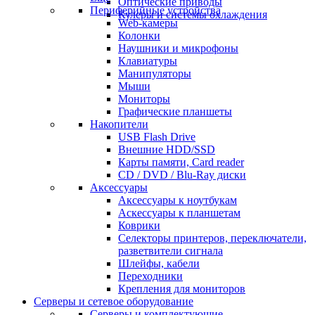
Оптические приводы
Периферийные устройства
Кулеры и системы охлаждения
Web-камеры
Колонки
Наушники и микрофоны
Клавиатуры
Манипуляторы
Мыши
Мониторы
Графические планшеты
Накопители
USB Flash Drive
Внешние HDD/SSD
Карты памяти, Card reader
CD / DVD / Blu-Ray диски
Аксессуары
Аксессуары к ноутбукам
Аскессуары к планшетам
Коврики
Селекторы принтеров, переключатели,
разветвители сигнала
Шлейфы, кабели
Переходники
Крепления для мониторов
Серверы и сетевое оборудование
Серверы и комплектующие