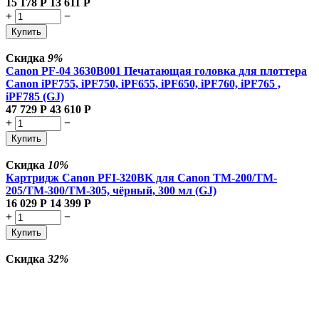
15 178
Р
13 611
Р
+
−
Купить
Скидка
9%
Canon PF-04 3630B001 Печатающая головка для плоттера
Canon iPF755, iPF750, iPF655, iPF650, iPF760, iPF765 ,
iPF785 (GJ)
47 729
Р
43 610
Р
+
−
Купить
Скидка
10%
Картридж Canon PFI-320BK для Canon TM-200/TM-
205/TM-300/TM-305, чёрный, 300 мл (GJ)
16 029
Р
14 399
Р
+
−
Купить
Скидка
32%