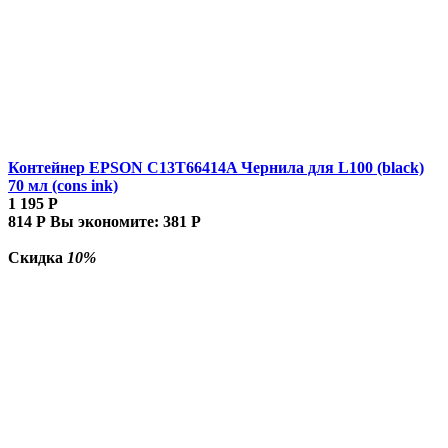
Контейнер EPSON C13T66414A Чернила для L100 (black)
70 мл (cons ink)
1 195
Р
814
Р
Вы экономите:
381
Р
Скидка
10%