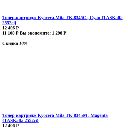
Тонер-картридж Kyocera-Mita TK-8345C , Cyan {TASKalfa
2552ci}
12 406
Р
11 108
Р
Вы экономите:
1 298
Р
Скидка
10%
Тонер-картридж Kyocera-Mita TK-8345M , Magenta
{TASKalfa 2552ci}
12 406
Р