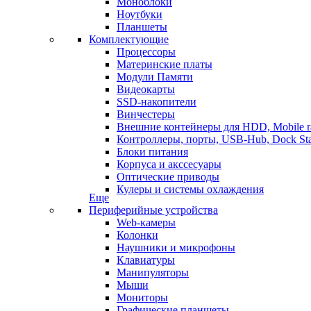
Моноблоки
Ноутбуки
Планшеты
Комплектующие
Процессоры
Материнские платы
Модули Памяти
Видеокарты
SSD-накопители
Винчестеры
Внешние контейнеры для HDD, Mobile r
Контроллеры, порты, USB-Hub, Dock Sta
Блоки питания
Корпуса и акссесуары
Оптические приводы
Кулеры и системы охлаждения
Еще
Периферийные устройства
Web-камеры
Колонки
Наушники и микрофоны
Клавиатуры
Манипуляторы
Мыши
Мониторы
Графические планшеты