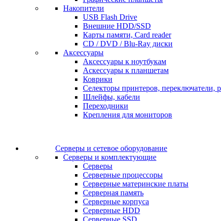
Накопители
USB Flash Drive
Внешние HDD/SSD
Карты памяти, Card reader
CD / DVD / Blu-Ray диски
Аксессуары
Аксессуары к ноутбукам
Аскессуары к планшетам
Коврики
Селекторы принтеров, переключатели, р
Шлейфы, кабели
Переходники
Крепления для мониторов
Серверы и сетевое оборудование
Серверы и комплектующие
Серверы
Серверные процессоры
Серверные материнские платы
Серверная память
Серверные корпуса
Серверные HDD
Серверные SSD