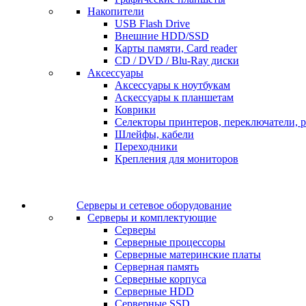
Накопители
USB Flash Drive
Внешние HDD/SSD
Карты памяти, Card reader
CD / DVD / Blu-Ray диски
Аксессуары
Аксессуары к ноутбукам
Аскессуары к планшетам
Коврики
Селекторы принтеров, переключатели, р
Шлейфы, кабели
Переходники
Крепления для мониторов
Серверы и сетевое оборудование
Серверы и комплектующие
Серверы
Серверные процессоры
Серверные материнские платы
Серверная память
Серверные корпуса
Серверные HDD
Серверные SSD