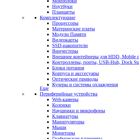
Моноблоки
Ноутбуки
Планшеты
Комплектующие
Процессоры
Материнские платы
Модули Памяти
Видеокарты
SSD-накопители
Винчестеры
Внешние контейнеры для HDD, Mobile r
Контроллеры, порты, USB-Hub, Dock Sta
Блоки питания
Корпуса и акссесуары
Оптические приводы
Кулеры и системы охлаждения
Еще
Периферийные устройства
Web-камеры
Колонки
Наушники и микрофоны
Клавиатуры
Манипуляторы
Мыши
Мониторы
Графические планшеты